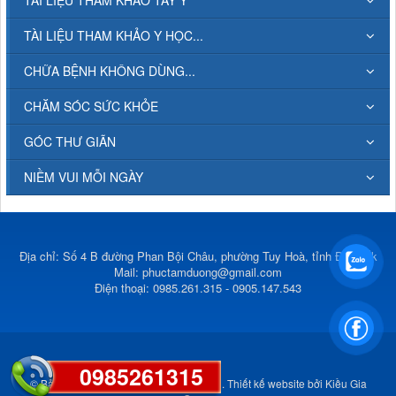
TÀI LIỆU THAM KHẢO Y HỌC...
CHỮA BỆNH KHÔNG DÙNG...
CHĂM SÓC SỨC KHỎE
GÓC THƯ GIÃN
NIỀM VUI MỖI NGÀY
Địa chỉ: Số 4 B đường Phan Bội Châu, phường Tuy Hoà, tỉnh Đắk Lắk
Mail:
phuctamduong@gmail.com
Điện thoại: 0985.261.315 - 0905.147.543
0985261315
© Bản quyền thuộc về
Phúc Tâm Đường
.
Thiết kế website
bởi
Kiều Gia