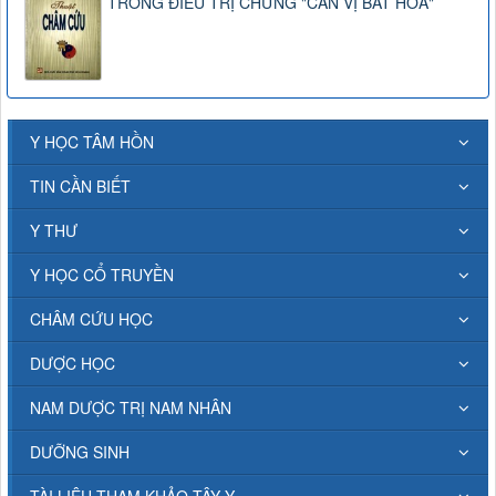
TRONG ĐIỀU TRỊ CHỨNG "CAN VỊ BẤT HÒA"
Y HỌC TÂM HỒN
TIN CẦN BIẾT
Y THƯ
Y HỌC CỔ TRUYỀN
CHÂM CỨU HỌC
DƯỢC HỌC
NAM DƯỢC TRỊ NAM NHÂN
DƯỠNG SINH
TÀI LIỆU THAM KHẢO TÂY Y