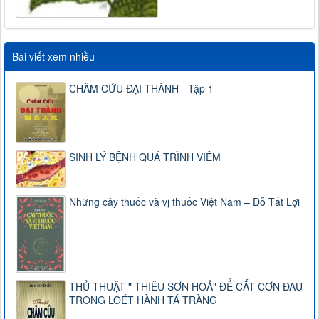
Bài viết xem nhiều
CHÂM CỨU ĐẠI THÀNH - Tập 1
SINH LÝ BỆNH QUÁ TRÌNH VIÊM
Những cây thuốc và vị thuốc Việt Nam – Đỗ Tất Lợi
THỦ THUẬT " THIÊU SƠN HOẢ" ĐỂ CẮT CƠN ĐAU
TRONG LOÉT HÀNH TÁ TRÀNG