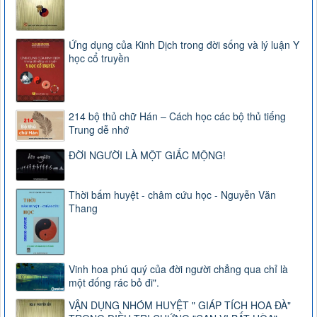
Ứng dụng của Kinh Dịch trong đời sống và lý luận Y
học cổ truyền
214 bộ thủ chữ Hán – Cách học các bộ thủ tiếng
Trung dễ nhớ
ĐỜI NGƯỜI LÀ MỘT GIẤC MỘNG!
Thời bấm huyệt - châm cứu học - Nguyễn Văn
Thang
Vinh hoa phú quý của đời người chẳng qua chỉ là
một đống rác bỏ đi".
VẬN DỤNG NHÓM HUYỆT " GIÁP TÍCH HOA ĐÀ"