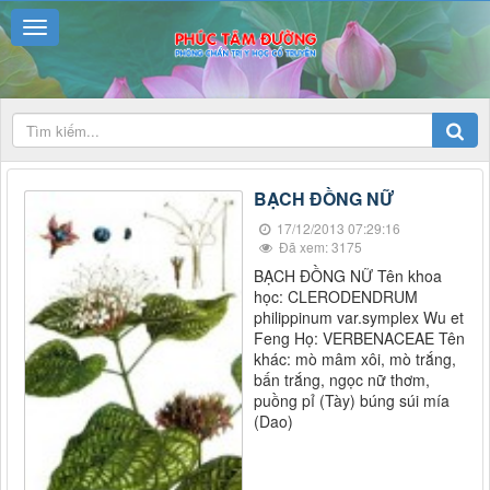
BẠCH ĐỒNG NỮ
17/12/2013 07:29:16
Đã xem: 3175
BẠCH ĐỒNG NỮ Tên khoa
học: CLERODENDRUM
philippinum var.symplex Wu et
Feng Họ: VERBENACEAE Tên
khác: mò mâm xôi, mò trắng,
bấn trắng, ngọc nữ thơm,
puồng pỉ (Tày) búng súi mía
(Dao)