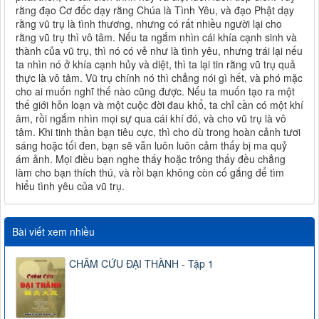
rằng đạo Cơ đốc dạy rằng Chúa là Tình Yêu, và đạo Phật dạy
rằng vũ trụ là tình thương, nhưng có rất nhiều người lại cho
rằng vũ trụ thì vô tâm. Nếu ta ngắm nhìn cái khía cạnh sinh và
thành của vũ trụ, thì nó có vẻ như là tình yêu, nhưng trái lại nếu
ta nhìn nó ở khía cạnh hủy và diệt, thì ta lại tin rằng vũ trụ quả
thực là vô tâm. Vũ trụ chính nó thì chẳng nói gì hết, và phó mặc
cho ai muốn nghĩ thế nào cũng được. Nếu ta muốn tạo ra một
thế giới hỗn loạn và một cuộc đời đau khổ, ta chỉ cần có một khí
âm, rồi ngắm nhìn mọi sự qua cái khí đó, và cho vũ trụ là vô
tâm. Khi tinh thần bạn tiêu cực, thì cho dù trong hoàn cảnh tươi
sáng hoặc tối đen, bạn sẽ vẫn luôn luôn cảm thấy bị ma quỷ
ám ảnh. Mọi điều bạn nghe thấy hoặc trông thấy đều chẳng
làm cho bạn thích thú, và rồi bạn không còn cố gắng để tìm
hiểu tình yêu của vũ trụ.
Bài viết xem nhiều
CHÂM CỨU ĐẠI THÀNH - Tập 1