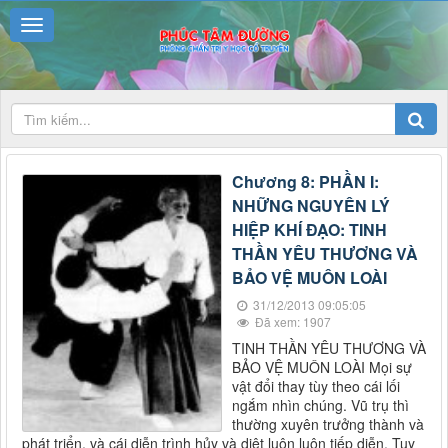
Chương 8: PHẦN I:
NHỮNG NGUYÊN LÝ
HIỆP KHÍ ĐẠO: TINH
THẦN YÊU THƯƠNG VÀ
BẢO VỆ MUÔN LOÀI
31/12/2013 09:05:05
Đã xem: 1907
TINH THẦN YÊU THƯƠNG VÀ
BẢO VỆ MUÔN LOÀI Mọi sự
vật đổi thay tùy theo cái lối
ngắm nhìn chúng. Vũ trụ thì
thường xuyên trưởng thành và
phát triển, và cái diễn trình hủy và diệt luôn luôn tiếp diễn. Tuy