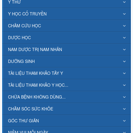
Y THƯ
Y HỌC CỔ TRUYỀN
CHÂM CỨU HỌC
DƯỢC HỌC
NAM DƯỢC TRỊ NAM NHÂN
DƯỠNG SINH
TÀI LIỆU THAM KHẢO TÂY Y
TÀI LIỆU THAM KHẢO Y HỌC...
CHỮA BỆNH KHÔNG DÙNG...
CHĂM SÓC SỨC KHỎE
GÓC THƯ GIÃN
NIỀM VUI MỖI NGÀY