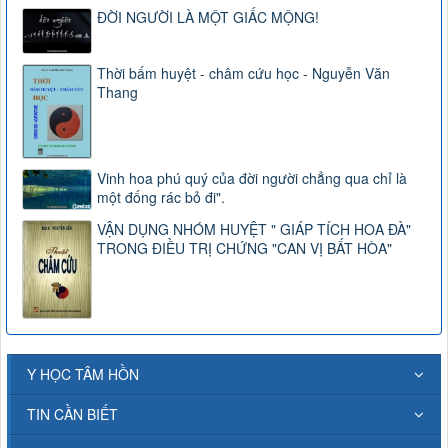
ĐỜI NGƯỜI LÀ MỘT GIẤC MỘNG!
Thời bấm huyệt - châm cứu học - Nguyễn Văn
Thang
Vinh hoa phú quý của đời người chẳng qua chỉ là
một đống rác bỏ đi".
VẬN DỤNG NHÓM HUYỆT " GIÁP TÍCH HOA ĐÀ"
TRONG ĐIỀU TRỊ CHỨNG "CAN VỊ BẤT HÒA"
Y HỌC TÂM HỒN
TIN CẦN BIẾT