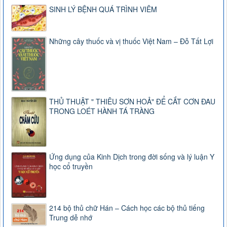
SINH LÝ BỆNH QUÁ TRÌNH VIÊM
Những cây thuốc và vị thuốc Việt Nam – Đỗ Tất Lợi
THỦ THUẬT " THIÊU SƠN HOẢ" ĐỂ CẮT CƠN ĐAU
TRONG LOÉT HÀNH TÁ TRÀNG
Ứng dụng của Kinh Dịch trong đời sống và lý luận Y
học cổ truyền
214 bộ thủ chữ Hán – Cách học các bộ thủ tiếng
Trung dễ nhớ