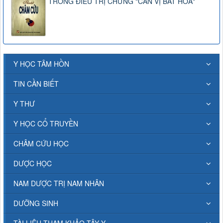
TRONG ĐIỀU TRỊ CHỨNG "CAN VỊ BẤT HÒA"
Y HỌC TÂM HỒN
TIN CẦN BIẾT
Y THƯ
Y HỌC CỔ TRUYỀN
CHÂM CỨU HỌC
DƯỢC HỌC
NAM DƯỢC TRỊ NAM NHÂN
DƯỠNG SINH
TÀI LIỆU THAM KHẢO TÂY Y