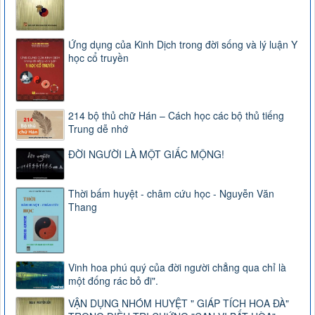
Ứng dụng của Kinh Dịch trong đời sống và lý luận Y
học cổ truyền
214 bộ thủ chữ Hán – Cách học các bộ thủ tiếng
Trung dễ nhớ
ĐỜI NGƯỜI LÀ MỘT GIẤC MỘNG!
Thời bấm huyệt - châm cứu học - Nguyễn Văn
Thang
Vinh hoa phú quý của đời người chẳng qua chỉ là
một đống rác bỏ đi".
VẬN DỤNG NHÓM HUYỆT " GIÁP TÍCH HOA ĐÀ"