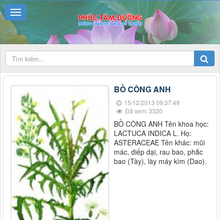
BỒ CÔNG ANH
15/12/2013 09:37:49
Đã xem: 3320
BỒ CÔNG ANH Tên khoa học:
LACTUCA INDICA L. Họ:
ASTERACEAE Tên khác: mũi
mác, diếp dại, rau bao, phắc
bao (Tày), lày máy kìm (Dao).