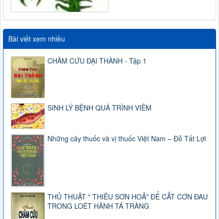
Bài viết xem nhiều
CHÂM CỨU ĐẠI THÀNH - Tập 1
SINH LÝ BỆNH QUÁ TRÌNH VIÊM
Những cây thuốc và vị thuốc Việt Nam – Đỗ Tất Lợi
THỦ THUẬT " THIÊU SƠN HOẢ" ĐỂ CẮT CƠN ĐAU
TRONG LOÉT HÀNH TÁ TRÀNG