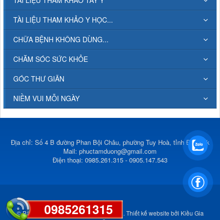
TÀI LIỆU THAM KHẢO Y HỌC...
CHỮA BỆNH KHÔNG DÙNG...
CHĂM SÓC SỨC KHỎE
GÓC THƯ GIÃN
NIỀM VUI MỖI NGÀY
Địa chỉ: Số 4 B đường Phan Bội Châu, phường Tuy Hoà, tỉnh Đắk Lắk
Mail:
phuctamduong@gmail.com
Điện thoại: 0985.261.315 - 0905.147.543
0985261315
© Bản quyền thuộc về
Phúc Tâm Đường
.
Thiết kế website
bởi
Kiều Gia