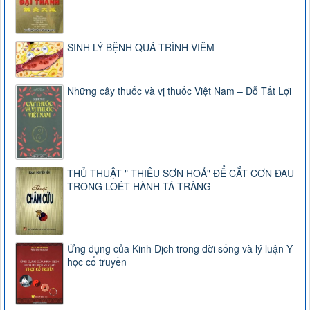
SINH LÝ BỆNH QUÁ TRÌNH VIÊM
Những cây thuốc và vị thuốc Việt Nam – Đỗ Tất Lợi
THỦ THUẬT " THIÊU SƠN HOẢ" ĐỂ CẮT CƠN ĐAU
TRONG LOÉT HÀNH TÁ TRÀNG
Ứng dụng của Kinh Dịch trong đời sống và lý luận Y
học cổ truyền