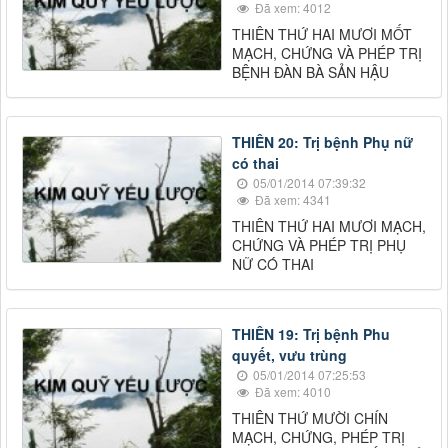
Đã xem: 4012
THIÊN THỨ HAI MƯƠI MỐT
MẠCH, CHỨNG VÀ PHÉP TRỊ
BỆNH ĐÀN BÀ SẢN HẬU
THIÊN 20: Trị bệnh Phụ nữ
có thai
05/01/2014 07:39:32
Đã xem: 4341
THIÊN THỨ HAI MƯƠI MẠCH,
CHỨNG VÀ PHÉP TRỊ PHỤ
NỮ CÓ THAI
THIÊN 19: Trị bệnh Phu
quyết, vưu trùng
05/01/2014 07:25:53
Đã xem: 4010
THIÊN THỨ MƯỜI CHÍN
MẠCH, CHỨNG, PHÉP TRỊ