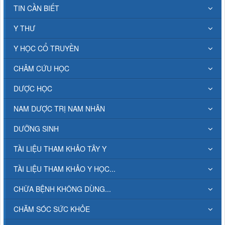
TIN CẦN BIẾT
Y THƯ
Y HỌC CỔ TRUYỀN
CHÂM CỨU HỌC
DƯỢC HỌC
NAM DƯỢC TRỊ NAM NHÂN
DƯỠNG SINH
TÀI LIỆU THAM KHẢO TÂY Y
TÀI LIỆU THAM KHẢO Y HỌC...
CHỮA BỆNH KHÔNG DÙNG...
CHĂM SÓC SỨC KHỎE