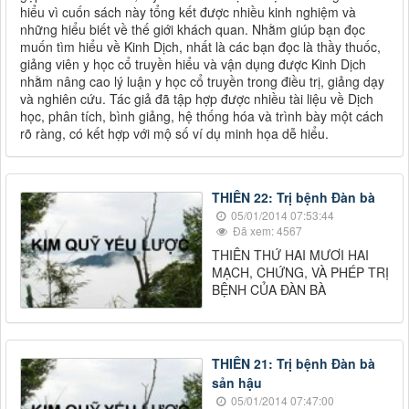
hiểu vì cuốn sách này tổng kết được nhiều kinh nghiệm và
những hiểu biết về thế giới khách quan. Nhằm giúp bạn đọc
muốn tìm hiểu về Kinh Dịch, nhất là các bạn đọc là thầy thuốc,
giảng viên y học cổ truyền hiểu và vận dụng được Kinh Dịch
nhằm nâng cao lý luận y học cổ truyền trong điều trị, giảng dạy
và nghiên cứu. Tác giả đã tập hợp được nhiều tài liệu về Dịch
học, phân tích, bình giảng, hệ thống hóa và trình bày một cách
rõ ràng, có kết hợp với mộ số ví dụ minh họa dễ hiểu.
THIÊN 22: Trị bệnh Đàn bà
05/01/2014 07:53:44
Đã xem: 4567
THIÊN THỨ HAI MƯƠI HAI
MẠCH, CHỨNG, VÀ PHÉP TRỊ
BỆNH CỦA ĐÀN BÀ
THIÊN 21: Trị bệnh Đàn bà
sản hậu
05/01/2014 07:47:00