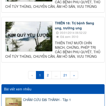
CÁC BỆNH PHU QUYẾT, THỦ
CHỈ TÚY THŨNG, CHUYỂN CÂN, ÂM HỒ SÁN, VƯU TRÙNG
THIÊN 18: Trị bệnh Sang
ung, trường ung
05/01/2014 06:52:22
Đã xem: 3510
THIÊN THỨ MƯỜI CHÍN
MẠCH, CHỨNG, PHÉP TRỊ
CÁC BỆNH PHU QUYẾT, THỦ
CHỈ TÚY THŨNG, CHUYỂN CÂN, ÂM HỒ SÁN, VƯU TRÙNG
«
1
2
...
21
»
Bài viết xem nhiều
CHÂM CỨU ĐẠI THÀNH - Tập 1