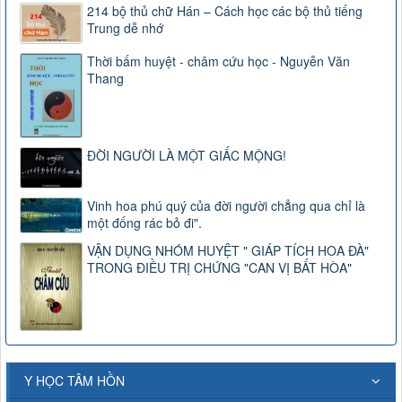
214 bộ thủ chữ Hán – Cách học các bộ thủ tiếng
Trung dễ nhớ
Thời bấm huyệt - châm cứu học - Nguyễn Văn
Thang
ĐỜI NGƯỜI LÀ MỘT GIẤC MỘNG!
Vinh hoa phú quý của đời người chẳng qua chỉ là
một đống rác bỏ đi".
VẬN DỤNG NHÓM HUYỆT " GIÁP TÍCH HOA ĐÀ"
TRONG ĐIỀU TRỊ CHỨNG "CAN VỊ BẤT HÒA"
Y HỌC TÂM HỒN