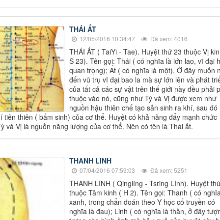
THÁI ẤT
12/05/2016 10:34:47
Đã xem: 4016
THÁI ẤT ( TaiYi - Tae). Huyệt thứ 23 thuộc Vị kin
S 23). Tên gọi: Thái ( có nghĩa là lớn lao, vĩ đại 
quan trọng); Ất ( có nghĩa là một). Ở đây muốn n
đến vũ trụ vĩ đại bao la mà sự lớn lên và phát tri
của tất cả các sự vật trên thế giới này đều phải 
thuộc vào nó, cũng như Tỳ và Vị được xem như
nguồn hậu thiên chế tạo sản sinh ra khí, sau đó
hí tiên thiên ( bẩm sinh) của cơ thể. Huyệt có khả năng đẩy mạnh chức
ỳ và Vị là nguồn năng lượng của cơ thể. Nên có tên là Thái ất.
THANH LINH
07/04/2016 07:59:03
Đã xem: 5251
THANH LINH ( Qinglíng - Tsring LInh). Huyệt th
thuộc Tâm kinh ( H 2). Tên gọi: Thanh ( có nghĩa
xanh, trong chẩn đoán theo Y học cổ truyền có
nghĩa là đau); Linh ( có nghĩa là thần, ở đây tượ