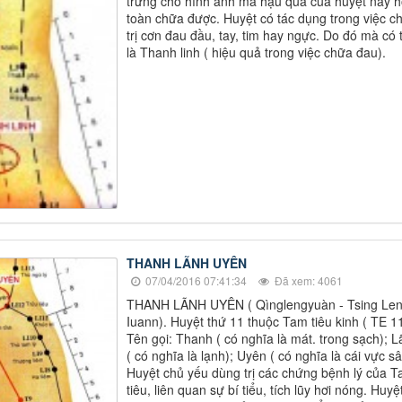
trưng cho hình ảnh mà hậu quả của huyệt này 
toàn chữa được. Huyệt có tác dụng trong việc c
trị cơn đau đầu, tay, tim hay ngực. Do đó mà có 
là Thanh linh ( hiệu quả trong việc chữa đau).
THANH LÃNH UYÊN
07/04/2016 07:41:34
Đã xem: 4061
THANH LÃNH UYÊN ( Qìnglengyuàn - Tsing Le
Iuann). Huyệt thứ 11 thuộc Tam tiêu kinh ( TE 11
Tên gọi: Thanh ( có nghĩa là mát. trong sạch); 
( có nghĩa là lạnh); Uyên ( có nghĩa là cái vực sâ
Huyệt chủ yếu dùng trị các chứng bệnh lý của 
tiêu, liên quan sự bí tiểu, tích lũy hơi nóng. Huyệ