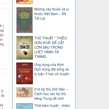
Những cây thuốc và vị
thuốc Việt Nam – Đỗ
Tất Lợi
h (
hay
ói
THỦ THUẬT " THIÊU
ển
SƠN HOẢ" ĐỂ CẮT
phụ
CƠN ĐAU TRONG
LOÉT HÀNH TÁ
TRÀNG
Ứng dụng của Kinh
Dịch trong đời sống và
lý luận Y học cổ truyền
214 bộ thủ chữ Hán –
ứ 2
Cách học các bộ thủ
 là
tiếng Trung dễ nhớ
ng
Thời bấm huyệt - châm