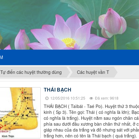
ẾM
Tự điển các huyệt thường dùng
Các huyệt vần T
THÁI BẠCH
12/05/2016 10:51:25
Đã xem: 9618
THÁI BẠCH ( Taìbái - Taé Po). Huyệt thứ 3 thuộ
kinh ( Sp 3). Tên gọi: Thái ( có nghĩa là lớn); Bạc
có nghĩa là trắng). Huyệt nằm sau ngón chân cái
phía sau dưới đầu xương bàn chân thứ nhất, ở 
giáp nhau của da trắng và đỏ nhưng sát với phầ
trắng hơn, nên có tên là Thái bạch ( quá trắng).