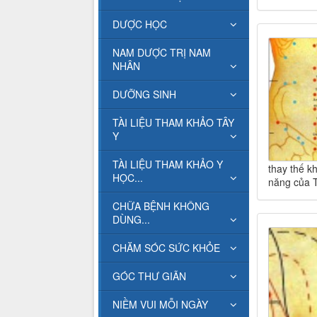
DƯỢC HỌC
NAM DƯỢC TRỊ NAM
NHÂN
DƯỠNG SINH
TÀI LIỆU THAM KHẢO TÂY
Y
TÀI LIỆU THAM KHẢO Y
thay thế k
HỌC...
năng của T
CHỮA BỆNH KHÔNG
DÙNG...
CHĂM SÓC SỨC KHỎE
GÓC THƯ GIÃN
NIỀM VUI MỖI NGÀY