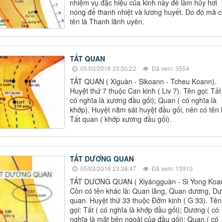
nhiệm vụ đặc hiệu của kinh này để làm hủy hơi
nóng để thanh nhiệt và lương huyết. Do đó mà c
tên là Thanh lãnh uyên.
TẤT QUAN
05/03/2016 23:50:22
Đã xem: 3554
TẤT QUAN ( Xiguàn - Sikoann - Tcheu Koann).
Huyệt thứ 7 thuộc Can kinh ( Liv 7). Tên gọi: Tất
có nghĩa là xương đầu gối); Quan ( có nghĩa là
khớp). Huyệt nằm sát huyệt đầu gối, nên có tên 
Tất quan ( khớp xương đầu gối).
TẤT DƯƠNG QUAN
05/03/2016 23:38:47
Đã xem: 13910
TẤT DƯƠNG QUAN ( Xiyángguàn - Si Yong Koan
Còn có tên khác là: Quan lăng, Quan dương, D
quan. Huyệt thứ 33 thuộc Đởm kinh ( G 33). Tên
gọi: Tất ( có nghĩa là khớp đầu gối); Dương ( có
nghĩa là mặt bên ngoài của đầu gối); Quan ( có