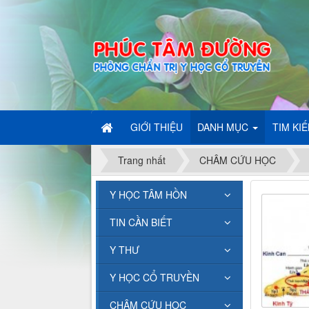
GIỚI THIỆU
DANH MỤC
TIM KI
Trang nhất
CHÂM CỨU HỌC
Y HỌC TÂM HỒN
TIN CẦN BIẾT
Y THƯ
Y HỌC CỔ TRUYỀN
CHÂM CỨU HỌC