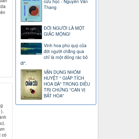
hoàn
cứu học - Nguyễn Văn
hữa
Thang
tên
ĐỜI NGƯỜI LÀ MỘT
GIẤC MỘNG!
Vinh hoa phú quý của
đời người chẳng qua
chỉ là một đống rác bỏ
đi".
VẬN DỤNG NHÓM
HUYỆT " GIÁP TÍCH
HOA ĐÀ" TRONG ĐIỀU
TRỊ CHỨNG "CAN VỊ
BẤT HÒA"
ng
).
Lãnh
u).
Tam
t có