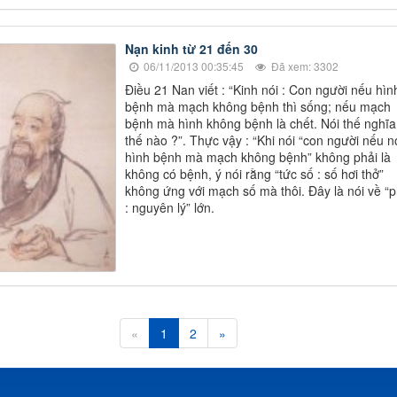
Nạn kinh từ 21 đến 30
06/11/2013 00:35:45
Đã xem: 3302
Điều 21 Nan viết : “Kinh nói : Con người nếu hình
bệnh mà mạch không bệnh thì sống; nếu mạch
bệnh mà hình không bệnh là chết. Nói thế nghĩa
thế nào ?”. Thực vậy : “Khi nói “con người nếu n
hình bệnh mà mạch không bệnh” không phải là
không có bệnh, ý nói rằng “tức số : số hơi thở”
không ứng với mạch số mà thôi. Đây là nói về “
: nguyên lý” lớn.
«
1
2
»