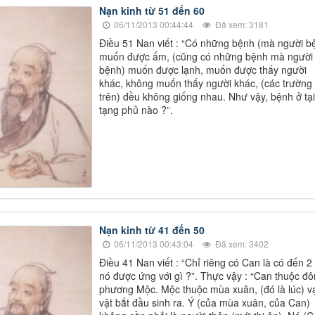
Nạn kinh từ 51 đến 60
06/11/2013 00:44:44
Đã xem: 3181
Điều 51 Nan viết : “Có những bệnh (mà người b
muốn được ấm, (cũng có những bệnh mà người
bệnh) muốn được lạnh, muốn được thấy người
khác, không muốn thấy người khác, (các trường
trên) đều không giống nhau. Như vậy, bệnh ở tại
tạng phủ nào ?”.
Nạn kinh từ 41 đến 50
06/11/2013 00:43:04
Đã xem: 3402
Điều 41 Nan viết : “Chỉ riêng có Can là có đến 2 
nó được ứng với gì ?”. Thực vậy : “Can thuộc đ
phương Mộc. Mộc thuộc mùa xuân, (đó là lúc) v
vật bắt đầu sinh ra. Ý (của mùa xuân, của Can)