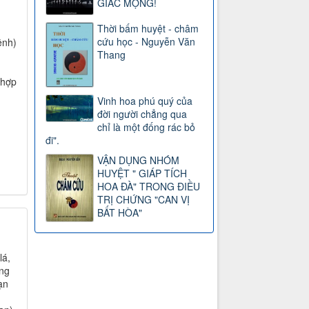
GIẤC MỘNG!
Thời bấm huyệt - châm
cứu học - Nguyễn Văn
ệnh)
Thang
 hợp
Vinh hoa phú quý của
đời người chẳng qua
chỉ là một đống rác bỏ
đi".
VẬN DỤNG NHÓM
HUYỆT " GIÁP TÍCH
HOA ĐÀ" TRONG ĐIỀU
TRỊ CHỨNG "CAN VỊ
BẤT HÒA"
lá,
ông
ạn