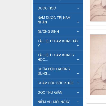
DƯỢC HỌC
NAM DƯỢC TRỊ NAM
NHÂN
DƯỠNG SINH
TÀI LIỆU THAM KHẢO TÂY
Y
TÀI LIỆU THAM KHẢO Y
HỌC...
CHỮA BỆNH KHÔNG
DÙNG...
CHĂM SÓC SỨC KHỎE
GÓC THƯ GIÃN
NIỀM VUI MỖI NGÀY