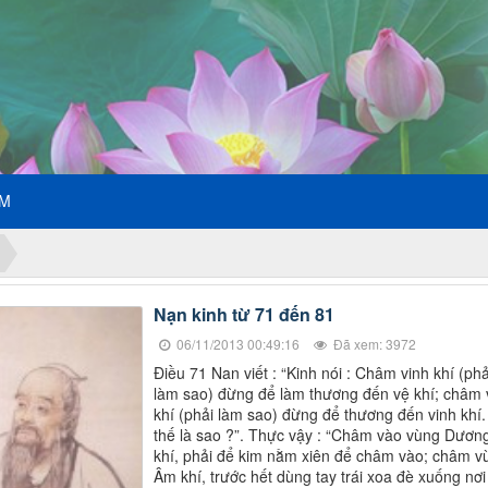
ẾM
Nạn kinh từ 71 đến 81
06/11/2013 00:49:16
Đã xem: 3972
Điều 71 Nan viết : “Kinh nói : Châm vinh khí (phả
làm sao) đừng để làm thương đến vệ khí; châm 
khí (phải làm sao) đừng để thương đến vinh khí.
thế là sao ?”. Thực vậy : “Châm vào vùng Dươn
khí, phải để kim nằm xiên để châm vào; châm v
Âm khí, trước hết dùng tay trái xoa đè xuống nơi