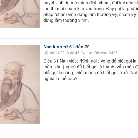
huyệt vinh du mà mình định châm, đợi khi nào k
tán thì mới châm kim vào trong. Đây gọi là phươ
pháp “châm vinh đừng làm thương vệ, châm vệ
đừng làm thương vinh”.
Nạn kinh từ 61 đến 70
06/11/2013 00:46:24
Đã xem: 3495
Điều 61 Nan viết : “Kinh nói : Vọng để biết gọi là
thần, văn (nghe) để biết gọi là thánh, vấn (hỏi) 
biết gọi là công, thiết mạch để biết gọi là xả. Nói
nghĩa là thế nào?”.