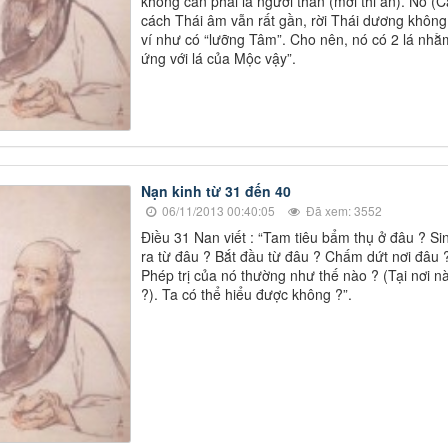
không cần phải là người thân (mới thi ân). Nó (C
cách Thái âm vẫn rất gần, rời Thái dương không
ví như có “lưỡng Tâm”. Cho nên, nó có 2 lá nhằ
ứng với lá của Mộc vậy”.
Nạn kinh từ 31 đến 40
06/11/2013 00:40:05
Đã xem: 3552
Điều 31 Nan viết : “Tam tiêu bẩm thụ ở đâu ? Si
ra từ đâu ? Bắt đầu từ đâu ? Chấm dứt nơi đâu 
Phép trị của nó thường như thế nào ? (Tại nơi n
?). Ta có thể hiểu được không ?”.