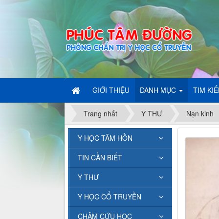
GIỚI THIỆU
DANH MỤC
TIM KI
Trang nhất
Y THƯ
Nạn kinh
Y HỌC TÂM HỒN
TIN CẦN BIẾT
Y THƯ
Y HỌC CỔ TRUYỀN
CHÂM CỨU HỌC