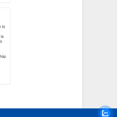
 bị
 là
ói
pháp