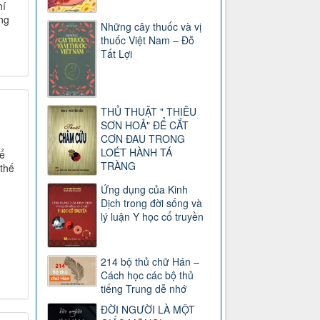
hí
ng
Những cây thuốc và vị
thuốc Việt Nam – Đỗ
Tất Lợi
THỦ THUẬT " THIÊU
SƠN HOẢ" ĐỂ CẮT
CƠN ĐAU TRONG
LOÉT HÀNH TÁ
để
TRÀNG
 thế
Ứng dụng của Kinh
Dịch trong đời sống và
lý luận Y học cổ truyền
214 bộ thủ chữ Hán –
Cách học các bộ thủ
tiếng Trung dễ nhớ
ĐỜI NGƯỜI LÀ MỘT