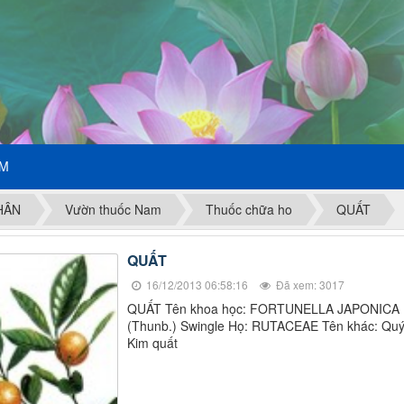
ẾM
HÂN
Vườn thuốc Nam
Thuốc chữa ho
QUẤT
QUẤT
16/12/2013 06:58:16
Đã xem: 3017
QUẤT Tên khoa học: FORTUNELLA JAPONICA
(Thunb.) Swingle Họ: RUTACEAE Tên khác: Quý
Kim quất