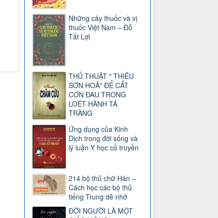
Những cây thuốc và vị
thuốc Việt Nam – Đỗ
Tất Lợi
THỦ THUẬT " THIÊU
SƠN HOẢ" ĐỂ CẮT
CƠN ĐAU TRONG
LOÉT HÀNH TÁ
TRÀNG
Ứng dụng của Kinh
Dịch trong đời sống và
lý luận Y học cổ truyền
214 bộ thủ chữ Hán –
Cách học các bộ thủ
tiếng Trung dễ nhớ
ĐỜI NGƯỜI LÀ MỘT