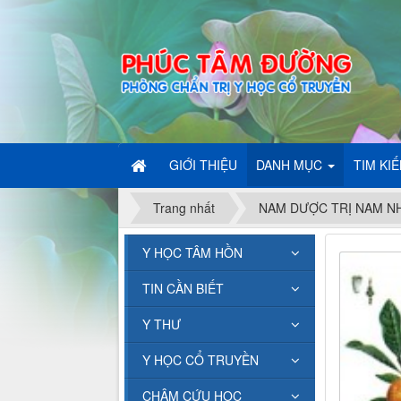
GIỚI THIỆU
DANH MỤC
TIM KI
Trang nhất
NAM DƯỢC TRỊ NAM N
Y HỌC TÂM HỒN
TIN CẦN BIẾT
Y THƯ
Y HỌC CỔ TRUYỀN
CHÂM CỨU HỌC