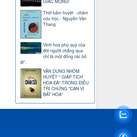
GIẤC MỘNG!
Thời bấm huyệt - châm
cứu học - Nguyễn Văn
Thang
Vinh hoa phú quý của
đời người chẳng qua
chỉ là một đống rác bỏ
đi".
VẬN DỤNG NHÓM
HUYỆT " GIÁP TÍCH
HOA ĐÀ" TRONG ĐIỀU
TRỊ CHỨNG "CAN VỊ
BẤT HÒA"