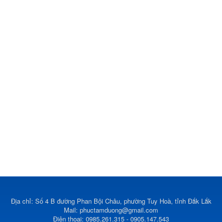
Địa chỉ: Số 4 B đường Phan Bội Châu, phường Tuy Hoà, tỉnh Đắk Lắk
Mail:
phuctamduong@gmail.com
Điện thoại: 0985.261.315 - 0905.147.543