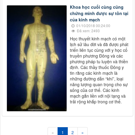
Khoa học cuối cùng cũng
chứng minh được sự tồn tại
của kinh mạch
01/10/2018 00:24:00
Đã xem: 2493
Học thuyết kinh mạch có một
lịch sử lâu đời và đã được phát
triển liên tục cùng với y học cổ
truyền phương Đông và các
phương pháp tu luyện và thiền
định. Các thầy thuốc Đông y
tin rằng các kinh mạch là
những đường dẫn “khí”, loại
năng lượng quan trọng cho sự
sống của cơ thể. Các kinh
mạch gắn liền với nội tạng và
trải rộng khắp trong cơ thể.
«
1
2
»