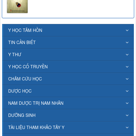
Y HỌC TÂM HỒN
TIN CẦN BIẾT
Y THƯ
Y HỌC CỔ TRUYỀN
CHÂM CỨU HỌC
DƯỢC HỌC
NAM DƯỢC TRỊ NAM NHÂN
DƯỠNG SINH
TÀI LIỆU THAM KHẢO TÂY Y