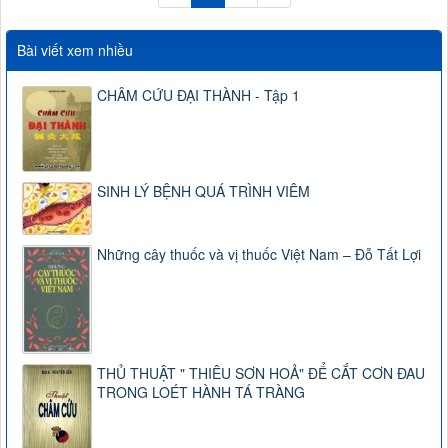
Bài viết xem nhiều
CHÂM CỨU ĐẠI THÀNH - Tập 1
SINH LÝ BỆNH QUÁ TRÌNH VIÊM
Những cây thuốc và vị thuốc Việt Nam – Đỗ Tất Lợi
THỦ THUẬT " THIÊU SƠN HOẢ" ĐỂ CẮT CƠN ĐAU
TRONG LOÉT HÀNH TÁ TRÀNG