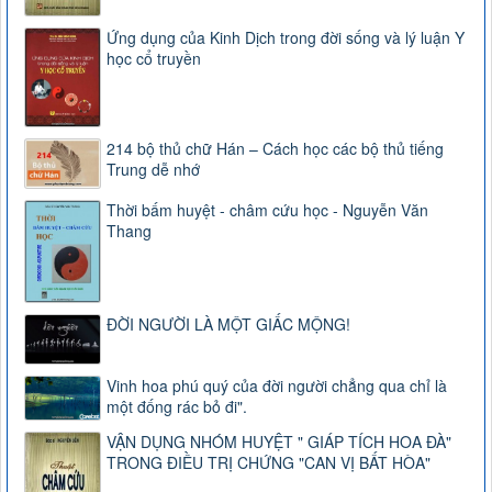
Ứng dụng của Kinh Dịch trong đời sống và lý luận Y
học cổ truyền
214 bộ thủ chữ Hán – Cách học các bộ thủ tiếng
Trung dễ nhớ
Thời bấm huyệt - châm cứu học - Nguyễn Văn
Thang
ĐỜI NGƯỜI LÀ MỘT GIẤC MỘNG!
Vinh hoa phú quý của đời người chẳng qua chỉ là
một đống rác bỏ đi".
VẬN DỤNG NHÓM HUYỆT " GIÁP TÍCH HOA ĐÀ"
TRONG ĐIỀU TRỊ CHỨNG "CAN VỊ BẤT HÒA"