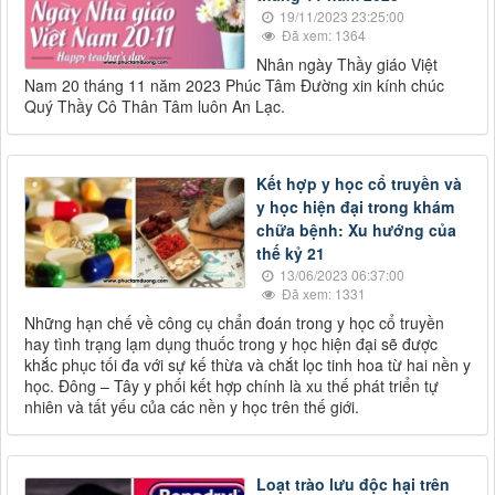
19/11/2023 23:25:00
Đã xem: 1364
Nhân ngày Thầy giáo Việt
Nam 20 tháng 11 năm 2023 Phúc Tâm Đường xin kính chúc
Quý Thầy Cô Thân Tâm luôn An Lạc.
Kết hợp y học cổ truyền và
y học hiện đại trong khám
chữa bệnh: Xu hướng của
thế kỷ 21
13/06/2023 06:37:00
Đã xem: 1331
Những hạn chế về công cụ chẩn đoán trong y học cổ truyền
hay tình trạng lạm dụng thuốc trong y học hiện đại sẽ được
khắc phục tối đa với sự kế thừa và chắt lọc tinh hoa từ hai nền y
học. Đông – Tây y phối kết hợp chính là xu thế phát triển tự
nhiên và tất yếu của các nền y học trên thế giới.
Loạt trào lưu độc hại trên