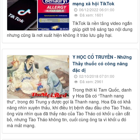
mạng xã hội TikTok
06/12/2022 06:01:00
Đã xem: 1601
TikTok là nền tảng video ngắn
giúp giới trẻ sáng tạo nội dung
nhưng cũng là nơi xuất hiện không ít trào lưu gây hại.
Y HỌC CỔ TRUYỀN - Những
Thầy thuốc có công năng
đặc dị
02/10/2018 07:01:00
Đã xem: 2961
Trong thời kì Tam Quốc, danh
y Hoa Đà có “Thanh nang
thư”, trong đó Trung y được gọi là Thanh nang. Hoa Đà có khả
năng nhìn xuyên thấu, khi điều trị bệnh đau đầu cho Tào Tháo,
ông vừa nhìn qua đã thấy não của Tào Tháo có khối u cần cắt
bỏ, nhưng Tào Tháo không tin, cuối cùng ông ta vì khối u đó
mà mất mạng.