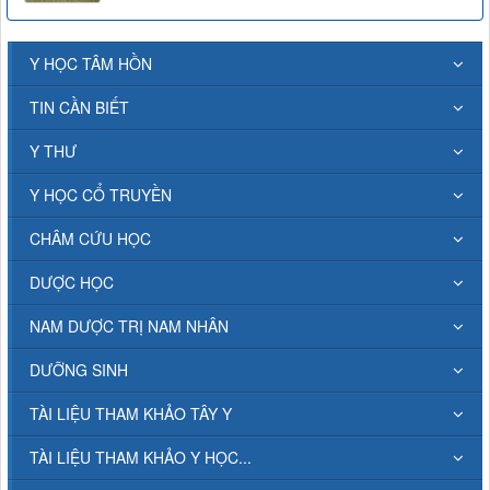
Y HỌC TÂM HỒN
TIN CẦN BIẾT
Y THƯ
Y HỌC CỔ TRUYỀN
CHÂM CỨU HỌC
DƯỢC HỌC
NAM DƯỢC TRỊ NAM NHÂN
DƯỠNG SINH
TÀI LIỆU THAM KHẢO TÂY Y
TÀI LIỆU THAM KHẢO Y HỌC...