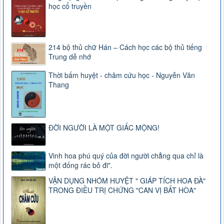
học cổ truyền
214 bộ thủ chữ Hán – Cách học các bộ thủ tiếng
Trung dễ nhớ
Thời bấm huyệt - châm cứu học - Nguyễn Văn
Thang
ĐỜI NGƯỜI LÀ MỘT GIẤC MỘNG!
Vinh hoa phú quý của đời người chẳng qua chỉ là
một đống rác bỏ đi".
VẬN DỤNG NHÓM HUYỆT " GIÁP TÍCH HOA ĐÀ"
TRONG ĐIỀU TRỊ CHỨNG "CAN VỊ BẤT HÒA"