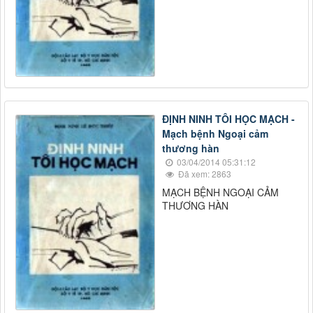
ĐỊNH NINH TÔI HỌC MẠCH -
Mạch bệnh Ngoại cảm
thương hàn
03/04/2014 05:31:12
Đã xem: 2863
MẠCH BỆNH NGOẠI CẢM
THƯƠNG HÀN