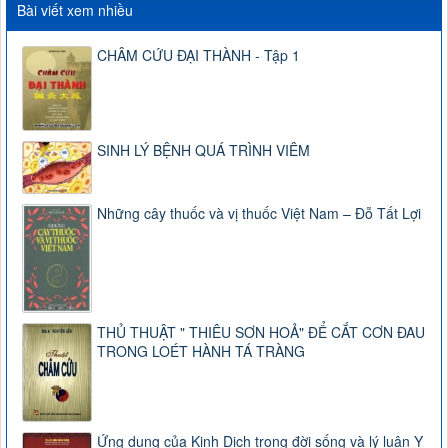
Bài viết xem nhiều
CHÂM CỨU ĐẠI THÀNH - Tập 1
SINH LÝ BỆNH QUÁ TRÌNH VIÊM
Những cây thuốc và vị thuốc Việt Nam – Đỗ Tất Lợi
THỦ THUẬT " THIÊU SƠN HOẢ" ĐỂ CẮT CƠN ĐAU
TRONG LOÉT HÀNH TÁ TRÀNG
Ứng dụng của Kinh Dịch trong đời sống và lý luận Y