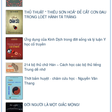
THỦ THUẬT " THIÊU SƠN HOẢ" ĐỂ CẮT CƠN ĐAU
TRONG LOÉT HÀNH TÁ TRÀNG
Ứng dụng của Kinh Dịch trong đời sống và lý luận Y
học cổ truyền
214 bộ thủ chữ Hán – Cách học các bộ thủ tiếng
Trung dễ nhớ
Thời bấm huyệt - châm cứu học - Nguyễn Văn
Thang
ĐỜI NGƯỜI LÀ MỘT GIẤC MỘNG!