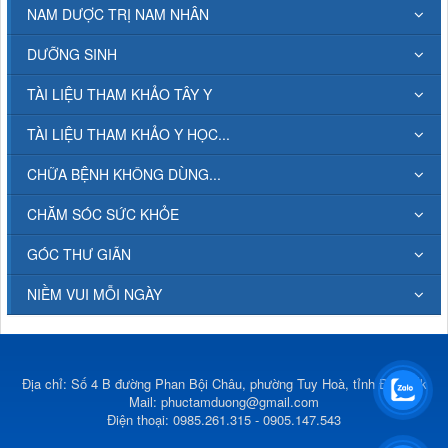
NAM DƯỢC TRỊ NAM NHÂN
DƯỠNG SINH
TÀI LIỆU THAM KHẢO TÂY Y
TÀI LIỆU THAM KHẢO Y HỌC...
CHỮA BỆNH KHÔNG DÙNG...
CHĂM SÓC SỨC KHỎE
GÓC THƯ GIÃN
NIỀM VUI MỖI NGÀY
Địa chỉ: Số 4 B đường Phan Bội Châu, phường Tuy Hoà, tỉnh Đắk Lắk
Mail:
phuctamduong@gmail.com
Điện thoại: 0985.261.315 - 0905.147.543