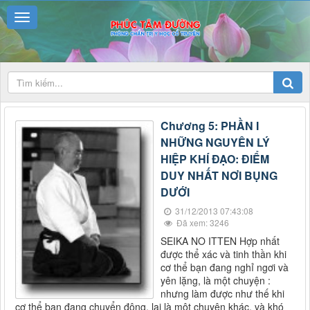
Chương 5: PHẦN I
NHỮNG NGUYÊN LÝ
HIỆP KHÍ ĐẠO: ĐIỂM
DUY NHẤT NƠI BỤNG
DƯỚI
31/12/2013 07:43:08
Đã xem: 3246
SEIKA NO ITTEN Hợp nhất
được thể xác và tinh thần khi
cơ thể bạn đang nghỉ ngơi và
yên lặng, là một chuyện :
nhưng làm được như thế khi
cơ thể bạn đang chuyển động, lại là một chuyện khác, và khó