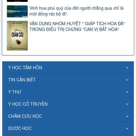
Vinh hoa phú quý của đời người chẳng qua chỉ là
một đống rác bỏ đi".
VẬN DỤNG NHÓM HUYỆT " GIÁP TÍCH HOA ĐÀ"
TRONG ĐIỀU TRỊ CHỨNG "CAN VỊ BẤT HÒA"
Y HỌC TÂM HỒN
TIN CẦN BIẾT
Y THƯ
Y HỌC CỔ TRUYỀN
CHÂM CỨU HỌC
DƯỢC HỌC