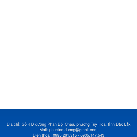
Địa chỉ: Số 4 B đường Phan Bội Châu, phường Tuy Hoà, tỉnh Đắk Lắk
Mail:
phuctamduong@gmail.com
Điện thoại: 0985.261.315 - 0905.147.543