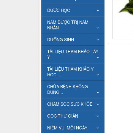
DƯỢC HỌC
NAM DƯỢC TRỊ NAM
NHÂN
DƯỠNG SINH
TÀI LIỆU THAM KHẢO TÂY
Y
TÀI LIỆU THAM KHẢO Y
HỌC...
CHỮA BỆNH KHÔNG
DÙNG...
CHĂM SÓC SỨC KHỎE
GÓC THƯ GIÃN
NIỀM VUI MỖI NGÀY