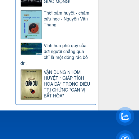
GIẤC MỘNG!
Thời bấm huyệt - châm
cứu học - Nguyễn Văn
Thang
Vinh hoa phú quý của
đời người chẳng qua
chỉ là một đống rác bỏ
đi".
VẬN DỤNG NHÓM
HUYỆT " GIÁP TÍCH
HOA ĐÀ" TRONG ĐIỀU
TRỊ CHỨNG "CAN VỊ
BẤT HÒA"