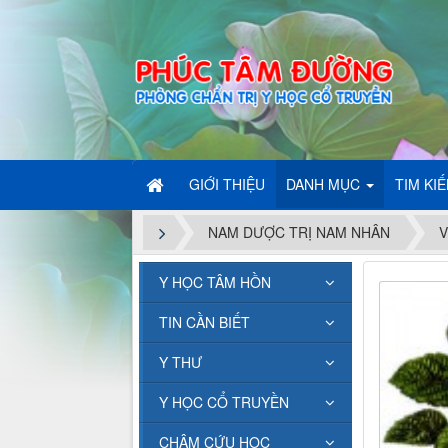
GIỚI THIỆU
DANH MỤC
TIM KI
NAM DƯỢC TRỊ NAM NHÂN
V
Y HỌC TÂM HỒN
TIN CẦN BIẾT
Y THƯ
Y HỌC CỔ TRUYỀN
CHÂM CỨU HỌC