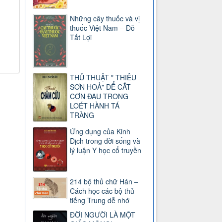
Những cây thuốc và vị
thuốc Việt Nam – Đỗ
Tất Lợi
THỦ THUẬT " THIÊU
SƠN HOẢ" ĐỂ CẮT
CƠN ĐAU TRONG
LOÉT HÀNH TÁ
TRÀNG
Ứng dụng của Kinh
Dịch trong đời sống và
lý luận Y học cổ truyền
214 bộ thủ chữ Hán –
Cách học các bộ thủ
tiếng Trung dễ nhớ
ĐỜI NGƯỜI LÀ MỘT