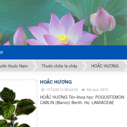
ẾM
ườn thuốc Nam
Thuốc chữa ỉa chảy
HOẮC HƯƠNG
HOẮC HƯƠNG
17/12/2013 06:34:03
Đã xem: 2972
HOẮC HƯƠNG Tên khoa học: POGOSTEMON
CABLIN (Blanco) Benth. Họ: LAMIACEAE