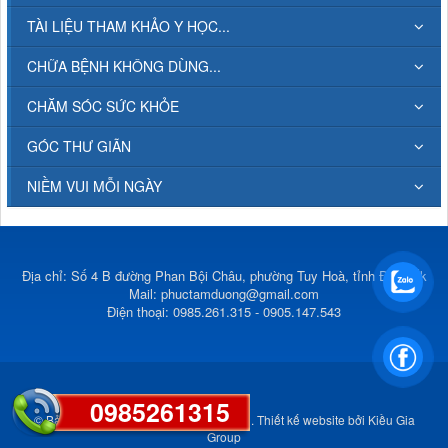
TÀI LIỆU THAM KHẢO Y HỌC...
CHỮA BỆNH KHÔNG DÙNG...
CHĂM SÓC SỨC KHỎE
GÓC THƯ GIÃN
NIỀM VUI MỖI NGÀY
Địa chỉ: Số 4 B đường Phan Bội Châu, phường Tuy Hoà, tỉnh Đắk Lắk
Mail:
phuctamduong@gmail.com
Điện thoại: 0985.261.315 - 0905.147.543
0985261315
© Bản quyền thuộc về
Phúc Tâm Đường
.
Thiết kế website
bởi
Kiều Gia
Group