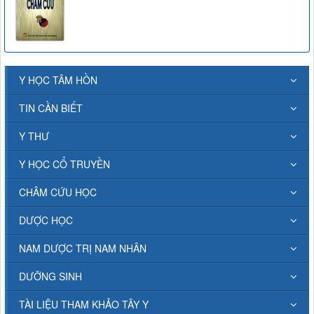
Y HỌC TÂM HỒN
TIN CẦN BIẾT
Y THƯ
Y HỌC CỔ TRUYỀN
CHÂM CỨU HỌC
DƯỢC HỌC
NAM DƯỢC TRỊ NAM NHÂN
DƯỠNG SINH
TÀI LIỆU THAM KHẢO TÂY Y