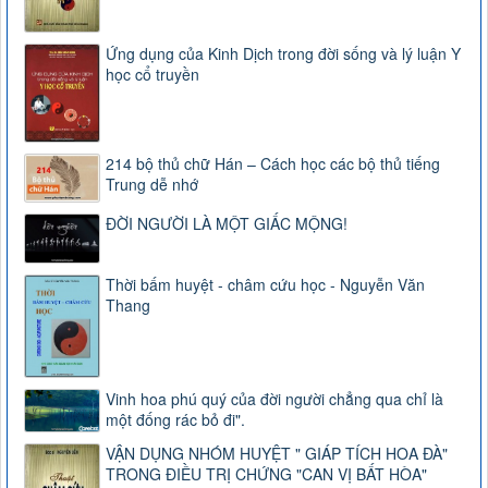
Ứng dụng của Kinh Dịch trong đời sống và lý luận Y
học cổ truyền
214 bộ thủ chữ Hán – Cách học các bộ thủ tiếng
Trung dễ nhớ
ĐỜI NGƯỜI LÀ MỘT GIẤC MỘNG!
Thời bấm huyệt - châm cứu học - Nguyễn Văn
Thang
Vinh hoa phú quý của đời người chẳng qua chỉ là
một đống rác bỏ đi".
VẬN DỤNG NHÓM HUYỆT " GIÁP TÍCH HOA ĐÀ"
TRONG ĐIỀU TRỊ CHỨNG "CAN VỊ BẤT HÒA"