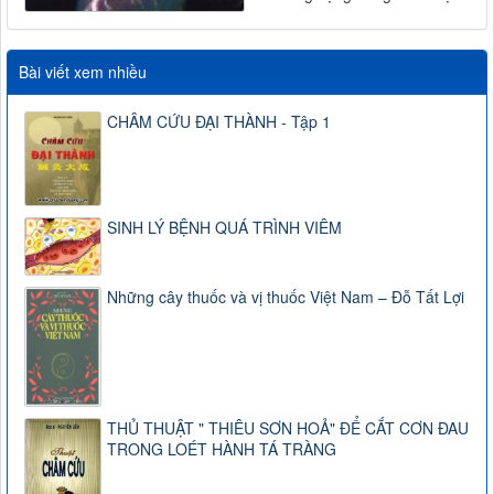
Bài viết xem nhiều
CHÂM CỨU ĐẠI THÀNH - Tập 1
SINH LÝ BỆNH QUÁ TRÌNH VIÊM
Những cây thuốc và vị thuốc Việt Nam – Đỗ Tất Lợi
THỦ THUẬT " THIÊU SƠN HOẢ" ĐỂ CẮT CƠN ĐAU
TRONG LOÉT HÀNH TÁ TRÀNG