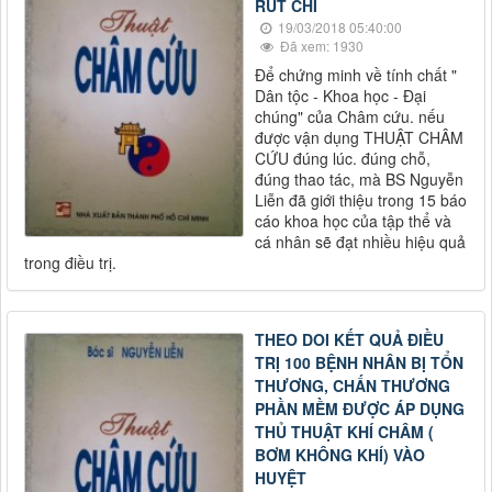
RÚT CHỈ
19/03/2018 05:40:00
Đã xem: 1930
Để chứng minh về tính chất "
Dân tộc - Khoa học - Đại
chúng" của Châm cứu. nếu
được vận dụng THUẬT CHÂM
CỨU đúng lúc. đúng chỗ,
đúng thao tác, mà BS Nguyễn
Liễn đã giới thiệu trong 15 báo
cáo khoa học của tập thể và
cá nhân sẽ đạt nhiều hiệu quả
trong điều trị.
THEO DOI KẾT QUẢ ĐIỀU
TRỊ 100 BỆNH NHÂN BỊ TỔN
THƯƠNG, CHẤN THƯƠNG
PHẦN MỀM ĐƯỢC ÁP DỤNG
THỦ THUẬT KHÍ CHÂM (
BƠM KHÔNG KHÍ) VÀO
HUYỆT