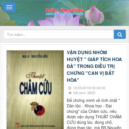
VẬN DỤNG NHÓM
HUYỆT " GIÁP TÍCH HOA
ĐÀ" TRONG ĐIỀU TRỊ
CHỨNG "CAN VỊ BẤT
HÒA"
12/05/2018 00:34:00
Đã xem: 3825
Để chứng minh về tính chất "
Dân tộc - Khoa học - Đại
chúng" của Châm cứu. nếu
được vận dụng THUẬT CHÂM
CỨU đúng lúc. đúng chỗ,
đúng thao tác, mà BS Nguyễn