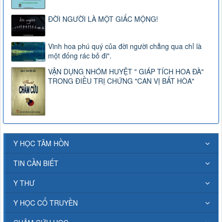
ĐỜI NGƯỜI LÀ MỘT GIẤC MỘNG!
Vinh hoa phú quý của đời người chẳng qua chỉ là
một đống rác bỏ đi".
VẬN DỤNG NHÓM HUYỆT " GIÁP TÍCH HOA ĐÀ"
TRONG ĐIỀU TRỊ CHỨNG "CAN VỊ BẤT HÒA"
Y HỌC TÂM HỒN
TIN CẦN BIẾT
Y THƯ
Y HỌC CỔ TRUYỀN