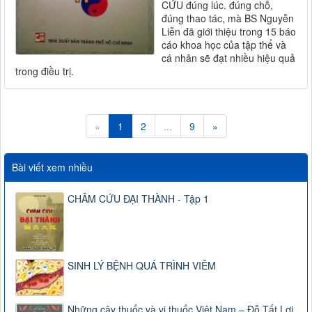
CỨU đúng lúc. đúng chỗ,
đúng thao tác, mà BS Nguyễn
Liễn đã giới thiệu trong 15 báo
cáo khoa học của tập thể và
cá nhân sẽ đạt nhiều hiệu quả
trong điều trị.
«
1
2
...
9
»
Bài viết xem nhiều
CHÂM CỨU ĐẠI THÀNH - Tập 1
SINH LÝ BỆNH QUÁ TRÌNH VIÊM
Những cây thuốc và vị thuốc Việt Nam – Đỗ Tất Lợi