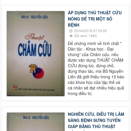
ÁP DỤNG THỦ THUẬT CỨU
NÓNG ĐỂ TRỊ MỘT SỐ
BỆNH
20/04/2018 07:33:00
Đã xem: 1880
Để chứng minh về tính chất "
Dân tộc - Khoa học - Đại
chúng" của Châm cứu. nếu
được vận dụng THUẬT CHÂM
CỨU đúng lúc. đúng chỗ,
đúng thao tác, mà BS Nguyễn
Liễn đã giới thiệu trong 15 báo
cáo khoa học của tập thể và
cá nhân sẽ đạt nhiều hiệu quả
trong điều trị.
NGHIÊN CỨU, ĐIỀU TRỊ LÂM
SÀNG BỆNH SƯNG TUYẾN
GIÁP BẰNG THỦ THUẬT