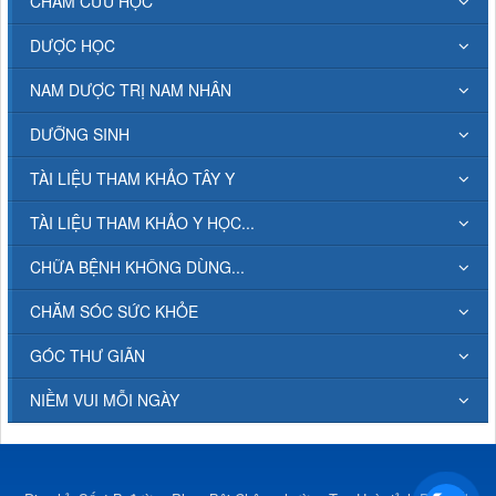
CHÂM CỨU HỌC
DƯỢC HỌC
NAM DƯỢC TRỊ NAM NHÂN
DƯỠNG SINH
TÀI LIỆU THAM KHẢO TÂY Y
TÀI LIỆU THAM KHẢO Y HỌC...
CHỮA BỆNH KHÔNG DÙNG...
CHĂM SÓC SỨC KHỎE
GÓC THƯ GIÃN
NIỀM VUI MỖI NGÀY