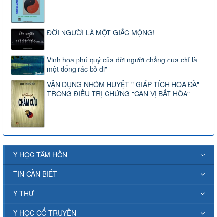
ĐỜI NGƯỜI LÀ MỘT GIẤC MỘNG!
Vinh hoa phú quý của đời người chẳng qua chỉ là
một đống rác bỏ đi".
VẬN DỤNG NHÓM HUYỆT " GIÁP TÍCH HOA ĐÀ"
TRONG ĐIỀU TRỊ CHỨNG "CAN VỊ BẤT HÒA"
Y HỌC TÂM HỒN
TIN CẦN BIẾT
Y THƯ
Y HỌC CỔ TRUYỀN