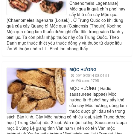
Chaenomelis Lagenariae)
Mộc qua là quả chín phơi hay
sấy khô của cây Mộc qua
(Chaenomeles lagenaria (Loisel.) . Ở Trung Quốc có khi dùng
quả của cây Quang bì Mộc qua (C.sinensis (Thouin) Koehne.
Mộc qua dùng làm thuốc được ghi đầu tiên trong sách Danh y
biệt lục. Ta còn phải nhập thuốc này của Trung Quốc. Theo
Danh mục thuốc thiết yếu thuốc đông y và thuốc từ dược liệu
lần VI thuộc nhóm III - Phát tán phong thấp.
MỘC HƯƠNG
09/10/2014 08:04:51
Đã xem: 2795
MỘC HƯƠNG ( Radix
saussureae lappae) Mộc
hương là rễ phơi hay sấy khô
của cây Mộc hương, dùng làm
thuốc được ghi đầu tiên trong
sách Bản kinh. Cây Mộc hương có nhiều loại, sách Trung dược
học ( Trung Quốc) nêu 2 loại: Vân mộc hương Saussurea lappa
mọc ở vùng Lệ giang tỉnh Vân nam ( nên có tên Vân mộc
hương) và Xuyên mộc hương Viadiminia souliei (Franch) Ling.