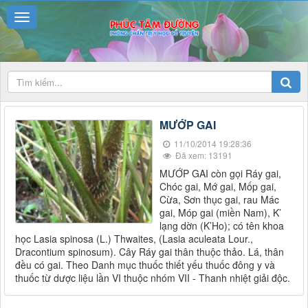
MƯỚP GAI
11/10/2014 19:28:36
Đã xem: 13191
MƯỚP GAI còn gọi Ráy gai,
Chóc gai, Mớ gai, Mốp gai,
Cừa, Sơn thục gai, rau Mác
gai, Móp gai (miền Nam), K’
lạng dờn (K’Ho); có tên khoa
học Lasia spinosa (L.) Thwaites, (Lasia aculeata Lour.,
Dracontium spinosum). Cây Ráy gai thân thuộc thảo. Lá, thân
đều có gai. Theo Danh mục thuốc thiết yếu thuốc đông y và
thuốc từ dược liệu lần VI thuộc nhóm VII - Thanh nhiệt giải độc.