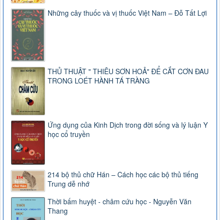
Những cây thuốc và vị thuốc Việt Nam – Đỗ Tất Lợi
THỦ THUẬT " THIÊU SƠN HOẢ" ĐỂ CẮT CƠN ĐAU
TRONG LOÉT HÀNH TÁ TRÀNG
Ứng dụng của Kinh Dịch trong đời sống và lý luận Y
học cổ truyền
214 bộ thủ chữ Hán – Cách học các bộ thủ tiếng
Trung dễ nhớ
Thời bấm huyệt - châm cứu học - Nguyễn Văn
Thang