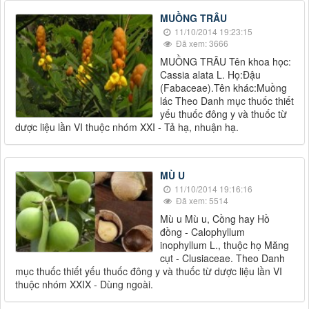
MUỒNG TRÂU
11/10/2014 19:23:15
Đã xem: 3666
MUỒNG TRÂU Tên khoa học:
Cassia alata L. Họ:Đậu
(Fabaceae).Tên khác:Muồng
lác Theo Danh mục thuốc thiết
yếu thuốc đông y và thuốc từ
dược liệu lần VI thuộc nhóm XXI - Tả hạ, nhuận hạ.
MÙ U
11/10/2014 19:16:16
Đã xem: 5514
Mù u Mù u, Cồng hay Hồ
đồng - Calophyllum
inophyllum L., thuộc họ Măng
cụt - Clusiaceae. Theo Danh
mục thuốc thiết yếu thuốc đông y và thuốc từ dược liệu lần VI
thuộc nhóm XXIX - Dùng ngoài.