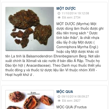
MỘT DƯỢC
11/10/2014 19:12:08
Đã xem: 2734
MỘT DƯỢC (Myrrha) Một
dược dùng làm thuốc được ghi
đầu tiên trong sách " Dược
tính bản thảo", là chất nhựa
dầu lấy ở cây Một dược (
Commiphora Myrrha Engl.)
hoặc cây Một dược khác có
tên La tinh là Balsamodendron Ehrenbegianum Berg. Nơi sản
xuất chính là Xômali và các nước ở bán đảo Á Rập. Thuộc họ
Đào lộn hột ( Anacardiaceae). Theo Danh mục thuốc thiết yếu
thuốc đông y và thuốc từ dược liệu lần VI thuộc nhóm XVII -
Hoạt huyết khứ ứ .
MỘC QUA
09/10/2014 08:09:27
Đã xem: 2827
MỘC QUA (Fructus