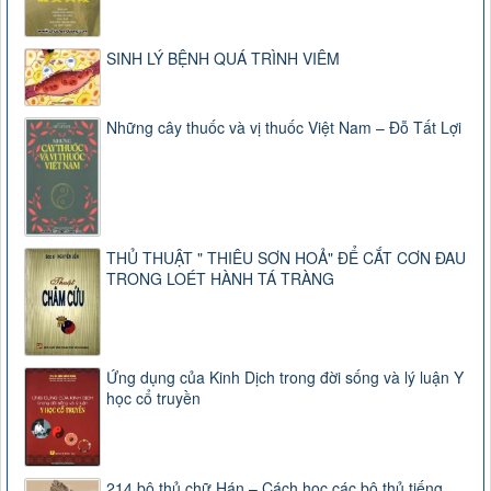
SINH LÝ BỆNH QUÁ TRÌNH VIÊM
Những cây thuốc và vị thuốc Việt Nam – Đỗ Tất Lợi
THỦ THUẬT " THIÊU SƠN HOẢ" ĐỂ CẮT CƠN ĐAU
TRONG LOÉT HÀNH TÁ TRÀNG
Ứng dụng của Kinh Dịch trong đời sống và lý luận Y
học cổ truyền
214 bộ thủ chữ Hán – Cách học các bộ thủ tiếng