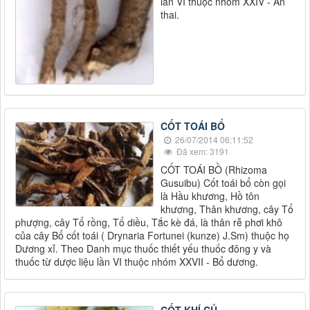
lần VI thuộc nhóm XXIV - An
thai.
CỐT TOÁI BỔ
26/07/2014 06:11:52
Đã xem: 3191
CỐT TOÁI BỒ (Rhizoma
Gusuibu) Cốt toái bổ còn gọi
là Hầu khương, Hồ tôn
khương, Thân khương, cây Tổ
phượng, cây Tổ rồng, Tổ diều, Tắc kè đá, là thân rễ phơi khô
của cây Bổ cốt toái ( Drynaria Fortunei (kunze) J.Sm) thuộc họ
Dương xỉ. Theo Danh mục thuốc thiết yếu thuốc đông y và
thuốc từ dược liệu lần VI thuộc nhóm XXVII - Bổ dương.
CỐT KHÍ CỦ