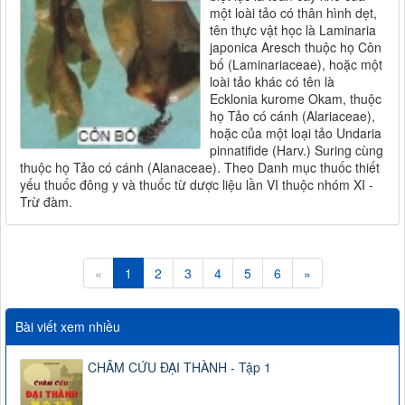
một loài tảo có thân hình dẹt,
tên thực vật học là Laminaria
japonica Aresch thuộc họ Côn
bố (Laminariaceae), hoặc một
loài tảo khác có tên là
Ecklonia kurome Okam, thuộc
họ Tảo có cánh (Alariaceae),
hoặc của một loại tảo Undaria
pinnatifide (Harv.) Suring cùng
thuộc họ Tảo có cánh (Alanaceae). Theo Danh mục thuốc thiết
yếu thuốc đông y và thuốc từ dược liệu lần VI thuộc nhóm XI -
Trừ đàm.
«
1
2
3
4
5
6
»
Bài viết xem nhiều
CHÂM CỨU ĐẠI THÀNH - Tập 1