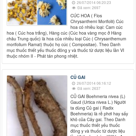
26/07/2014 06:20:23
Đã xem: 2697
CÚC HOA ( Flos
Chrysanthemi Morifolii) Cúc
hoa có nhiều loại: Cam cúc
hoa ( Cúc hoa trắng), Hàng cúc (Cúc hoa vàng mọc ở Hàng
châu Trung quốc) là hoa của nhiều loại Cúc ( Chrysanthemum
morifolium Ramat) thuộc họ cúc ( Compositae). Theo Danh
mục thuốc thiết yếu thuốc đông y và thuốc từ dược liệu lần VI
thuộc nhóm II - Phát tán phong nhiệt.
CỦ GAI
26/07/2014 06:16:12
Đã xem: 2637
CỦ GAI Boehmeria nivea (L)
Gaud (Urtica nivea L.) Người
ta dùng Củ gai ( Radix
Boehmeria) là rễ phơi hay sấy
khô của Cây gai. Theo Danh
mục thuốc thiết yếu thuốc
đông y và thuốc từ dược liệu