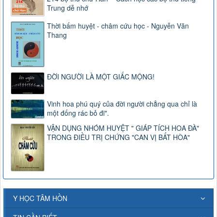
Trung dễ nhớ
Thời bấm huyệt - châm cứu học - Nguyễn Văn
Thang
ĐỜI NGƯỜI LÀ MỘT GIẤC MỘNG!
Vinh hoa phú quý của đời người chẳng qua chỉ là
một đống rác bỏ đi".
VẬN DỤNG NHÓM HUYỆT " GIÁP TÍCH HOA ĐÀ"
TRONG ĐIỀU TRỊ CHỨNG "CAN VỊ BẤT HÒA"
Y HỌC TÂM HỒN