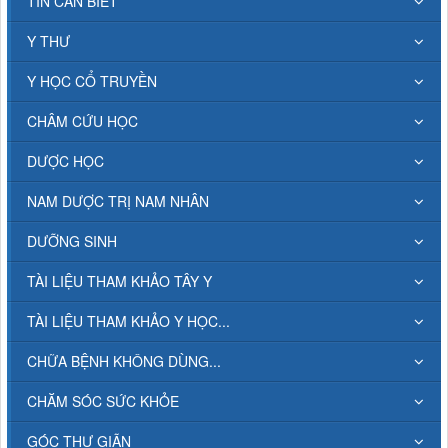
TIN CẦN BIẾT
Y THƯ
Y HỌC CỔ TRUYỀN
CHÂM CỨU HỌC
DƯỢC HỌC
NAM DƯỢC TRỊ NAM NHÂN
DƯỠNG SINH
TÀI LIỆU THAM KHẢO TÂY Y
TÀI LIỆU THAM KHẢO Y HỌC...
CHỮA BỆNH KHÔNG DÙNG...
CHĂM SÓC SỨC KHỎE
GÓC THƯ GIÃN