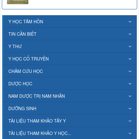
Y HỌC TÂM HỒN
TIN CẦN BIẾT
Y THƯ
Y HỌC CỔ TRUYỀN
CHÂM CỨU HỌC
DƯỢC HỌC
NAM DƯỢC TRỊ NAM NHÂN
DƯỠNG SINH
TÀI LIỆU THAM KHẢO TÂY Y
TÀI LIỆU THAM KHẢO Y HỌC...