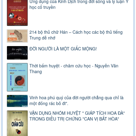
Ứng dụng của Kinh Dịch trong đời sống và lý luận Y
học cổ truyền
214 bộ thủ chữ Hán – Cách học các bộ thủ tiếng
Trung dễ nhớ
ĐỜI NGƯỜI LÀ MỘT GIẤC MỘNG!
Thời bấm huyệt - châm cứu học - Nguyễn Văn
Thang
Vinh hoa phú quý của đời người chẳng qua chỉ là
một đống rác bỏ đi".
VẬN DỤNG NHÓM HUYỆT " GIÁP TÍCH HOA ĐÀ"
TRONG ĐIỀU TRỊ CHỨNG "CAN VỊ BẤT HÒA"