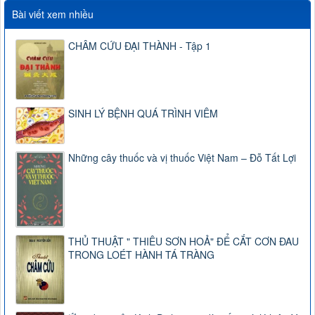
Bài viết xem nhiều
CHÂM CỨU ĐẠI THÀNH - Tập 1
SINH LÝ BỆNH QUÁ TRÌNH VIÊM
Những cây thuốc và vị thuốc Việt Nam – Đỗ Tất Lợi
THỦ THUẬT " THIÊU SƠN HOẢ" ĐỂ CẮT CƠN ĐAU
TRONG LOÉT HÀNH TÁ TRÀNG