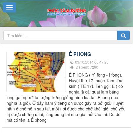
Ế PHONG
03/10/2014 00:47:20
Đã xem: 7290
Ế PHONG ( Yì fèng - I fong).
Huyệt thứ 17 thuộc Tam tiêu
kinh ( TE 17). Tên gọi: É ( có
nghĩa là cái quạt làm bằng
lông gà, người ta tượng trưng giống hình loa tai. Phong ( có
nghĩa là gió). Ở đây hàm ý tiếng ồn được gây ra bởi gió. Huyệt
nằm ở chỗ hõm sau tai, một nơi được che chở khỏi gió, chủ yếu
trị được chứng ù tai, lùng bùng tai như gió thổi vào tai. Do đó
mà có tên là Ế phong