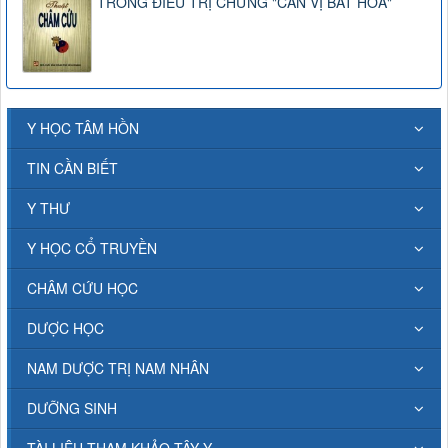
TRONG ĐIỀU TRỊ CHỨNG "CAN VỊ BẤT HÒA"
Y HỌC TÂM HỒN
TIN CẦN BIẾT
Y THƯ
Y HỌC CỔ TRUYỀN
CHÂM CỨU HỌC
DƯỢC HỌC
NAM DƯỢC TRỊ NAM NHÂN
DƯỠNG SINH
TÀI LIỆU THAM KHẢO TÂY Y