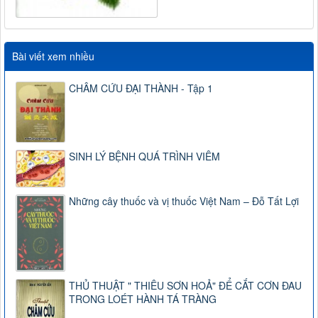
Bài viết xem nhiều
CHÂM CỨU ĐẠI THÀNH - Tập 1
SINH LÝ BỆNH QUÁ TRÌNH VIÊM
Những cây thuốc và vị thuốc Việt Nam – Đỗ Tất Lợi
THỦ THUẬT " THIÊU SƠN HOẢ" ĐỂ CẮT CƠN ĐAU
TRONG LOÉT HÀNH TÁ TRÀNG