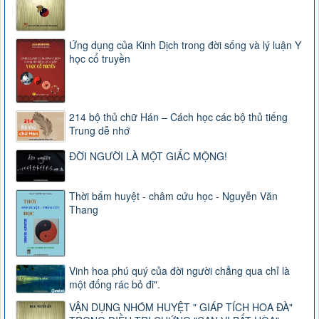
Ứng dụng của Kinh Dịch trong đời sống và lý luận Y
học cổ truyền
214 bộ thủ chữ Hán – Cách học các bộ thủ tiếng
Trung dễ nhớ
ĐỜI NGƯỜI LÀ MỘT GIẤC MỘNG!
Thời bấm huyệt - châm cứu học - Nguyễn Văn
Thang
Vinh hoa phú quý của đời người chẳng qua chỉ là
một đống rác bỏ đi".
VẬN DỤNG NHÓM HUYỆT " GIÁP TÍCH HOA ĐÀ"