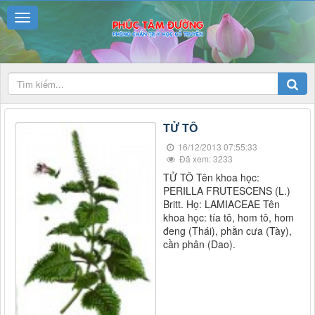
TỬ TÔ
16/12/2013 07:55:33
Đã xem: 3233
TỬ TÔ Tên khoa học:
PERILLA FRUTESCENS (L.)
Britt. Họ: LAMIACEAE Tên
khoa học: tía tô, hom tô, hom
đeng (Thái), phằn cưa (Tày),
cần phân (Dao).