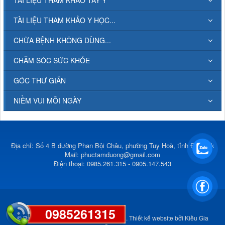
TÀI LIỆU THAM KHẢO Y HỌC...
CHỮA BỆNH KHÔNG DÙNG...
CHĂM SÓC SỨC KHỎE
GÓC THƯ GIÃN
NIỀM VUI MỖI NGÀY
Địa chỉ: Số 4 B đường Phan Bội Châu, phường Tuy Hoà, tỉnh Đắk Lắk
Mail:
phuctamduong@gmail.com
Điện thoại: 0985.261.315 - 0905.147.543
0985261315
© Bản quyền thuộc về
Phúc Tâm Đường
.
Thiết kế website
bởi
Kiều Gia