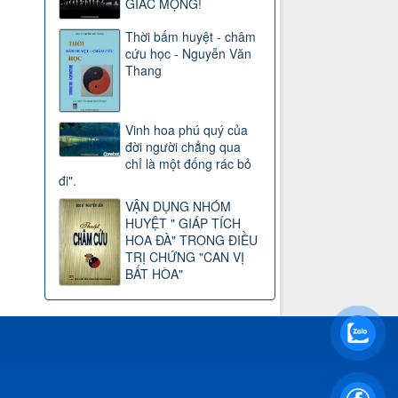
GIẤC MỘNG!
Thời bấm huyệt - châm
cứu học - Nguyễn Văn
Thang
Vinh hoa phú quý của
đời người chẳng qua
chỉ là một đống rác bỏ
đi".
VẬN DỤNG NHÓM
HUYỆT " GIÁP TÍCH
HOA ĐÀ" TRONG ĐIỀU
TRỊ CHỨNG "CAN VỊ
BẤT HÒA"