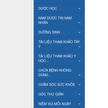
DƯỢC HỌC
NAM DƯỢC TRỊ NAM
NHÂN
DƯỠNG SINH
TÀI LIỆU THAM KHẢO TÂY
Y
TÀI LIỆU THAM KHẢO Y
HỌC...
CHỮA BỆNH KHÔNG
DÙNG...
CHĂM SÓC SỨC KHỎE
GÓC THƯ GIÃN
NIỀM VUI MỖI NGÀY