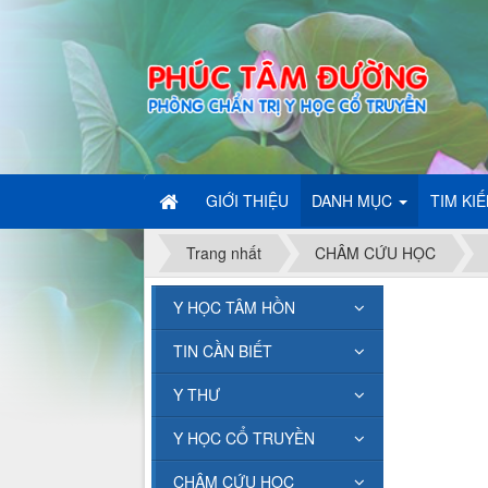
GIỚI THIỆU
DANH MỤC
TIM KI
Trang nhất
CHÂM CỨU HỌC
Y HỌC TÂM HỒN
TIN CẦN BIẾT
Y THƯ
Y HỌC CỔ TRUYỀN
CHÂM CỨU HỌC