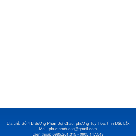
Địa chỉ: Số 4 B đường Phan Bội Châu, phường Tuy Hoà, tỉnh Đắk Lắk
Mail:
phuctamduong@gmail.com
Điện thoại: 0985.261.315 - 0905.147.543