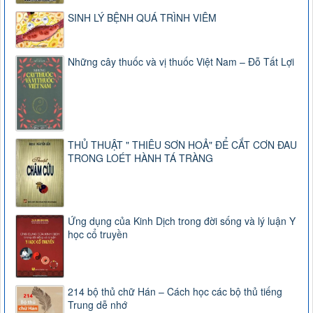
SINH LÝ BỆNH QUÁ TRÌNH VIÊM
Những cây thuốc và vị thuốc Việt Nam – Đỗ Tất Lợi
THỦ THUẬT " THIÊU SƠN HOẢ" ĐỂ CẮT CƠN ĐAU
TRONG LOÉT HÀNH TÁ TRÀNG
Ứng dụng của Kinh Dịch trong đời sống và lý luận Y
học cổ truyền
214 bộ thủ chữ Hán – Cách học các bộ thủ tiếng
Trung dễ nhớ