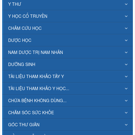
Y THƯ
Y HỌC CỔ TRUYỀN
CHÂM CỨU HỌC
DƯỢC HỌC
NAM DƯỢC TRỊ NAM NHÂN
DƯỠNG SINH
TÀI LIỆU THAM KHẢO TÂY Y
TÀI LIỆU THAM KHẢO Y HỌC...
CHỮA BỆNH KHÔNG DÙNG...
CHĂM SÓC SỨC KHỎE
GÓC THƯ GIÃN