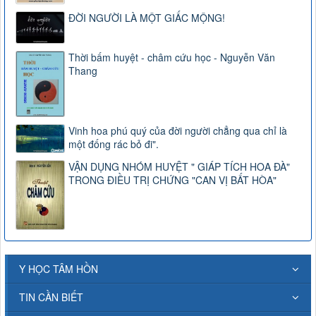
ĐỜI NGƯỜI LÀ MỘT GIẤC MỘNG!
Thời bấm huyệt - châm cứu học - Nguyễn Văn
Thang
Vinh hoa phú quý của đời người chẳng qua chỉ là
một đống rác bỏ đi".
VẬN DỤNG NHÓM HUYỆT " GIÁP TÍCH HOA ĐÀ"
TRONG ĐIỀU TRỊ CHỨNG "CAN VỊ BẤT HÒA"
Y HỌC TÂM HỒN
TIN CẦN BIẾT