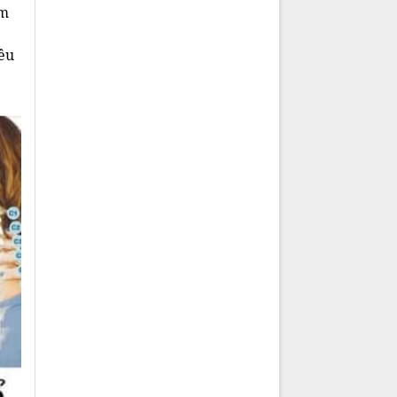
àm
iều