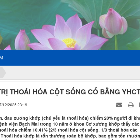
ẾM
TRỊ THOÁI HÓA CỘT SỐNG CỔ BẰNG YHC
7/12/2025 23:19
m, đau xương khớp (chủ yếu là thoái hóa) chiếm 20% người đi k
ệnh viện Bạch Mai trong 10 năm ở khoa Cơ xương khớp thấy các
hoái hóa chiếm 10,41% (2/3 thoái hóa cột sống, 1/3 thoái hóa các
. Thoái hóa khớp là tổn thương toàn bộ khớp, bao gồm tổn thươ