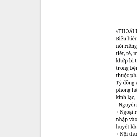
BS 
THOÁI 
v
Biểu hiện
nói riêng
tiết, tê,
khớp bị 
trong bệ
thuộc ph
Tý đồng â
phong hà
kinh lạc,
- Nguyên
+ Ngoại n
nhập vào 
huyết kh
+ Nội thư