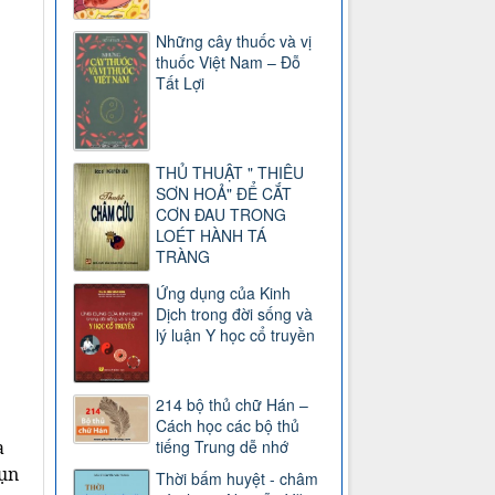
Những cây thuốc và vị
thuốc Việt Nam – Đỗ
Tất Lợi
THỦ THUẬT " THIÊU
SƠN HOẢ" ĐỂ CẮT
CƠN ĐAU TRONG
LOÉT HÀNH TÁ
TRÀNG
Ứng dụng của Kinh
Dịch trong đời sống và
lý luận Y học cổ truyền
214 bộ thủ chữ Hán –
Cách học các bộ thủ
tiếng Trung dễ nhớ
a
sụn
Thời bấm huyệt - châm