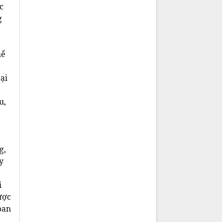
c
g
hể
ại
u,
g,
y
i
ược
ban