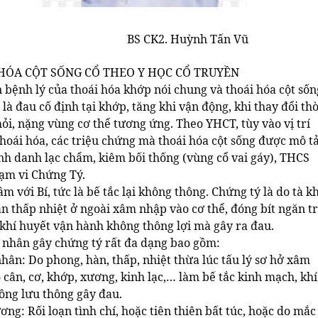
CK2. Huỳnh Tấn Vũ
HÓA CỘT SỐNG CỔ THEO Y HỌC CỔ TRUYỀN
 bệnh lý của thoái hóa khớp nói chung và thoái hóa cột sốn
 là đau cố định tại khớp, tăng khi vận động, khi thay đổi thờ
 mỏi, nặng vùng cơ thể tương ứng. Theo YHCT, tùy vào vị trí
thoái hóa, các triệu chứng mà thoái hóa cột sống được mô t
nh danh lạc chẩm, kiêm bối thống (vùng cổ vai gáy), THCS
ạm vi Chứng Tý.
m với Bí, tức là bế tắc lại không thông. Chứng tý là do tà kh
n thấp nhiệt ở ngoài xâm nhập vào cơ thể, đóng bít ngăn t
 khí huyết vận hành không thông lợi mà gây ra đau.
 nhân gây chứng tý rất đa dạng bao gồm:
hân: Do phong, hàn, thấp, nhiệt thừa lúc tấu lý sơ hở xâm
cân, cơ, khớp, xương, kinh lạc,… làm bế tắc kinh mạch, khí
ông lưu thông gây đau.
ơng: Rối loạn tình chí, hoặc tiên thiên bất túc, hoặc do mắc