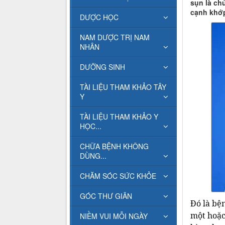
sụn là ch
cạnh khớp
DƯỢC HỌC
NAM DƯỢC TRỊ NAM
NHÂN
DƯỠNG SINH
TÀI LIỆU THAM KHẢO TÂY
Y
TÀI LIỆU THAM KHẢO Y
HỌC...
CHỮA BỆNH KHÔNG
DÙNG...
CHĂM SÓC SỨC KHỎE
GÓC THƯ GIÃN
Đó là bệ
một hoặc
NIỀM VUI MỖI NGÀY