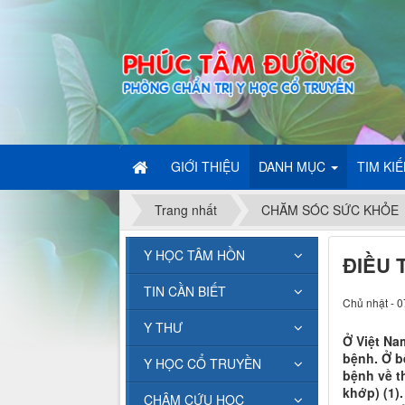
GIỚI THIỆU
DANH MỤC
TIM KI
Trang nhất
CHĂM SÓC SỨC KHỎE
Y HỌC TÂM HỒN
ĐIỀU 
TIN CẦN BIẾT
Chủ nhật - 0
Y THƯ
Ở Việt Na
bệnh. Ở b
Y HỌC CỔ TRUYỀN
bệnh về t
khớp) (1)
CHÂM CỨU HỌC