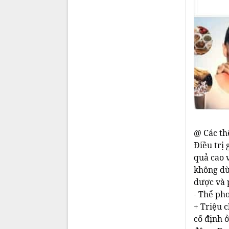
@ Các thể
Điều trị
quả cao 
không dù
dược và 
- Thể ph
+ Triệu 
cố định ở