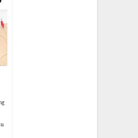
ng
au