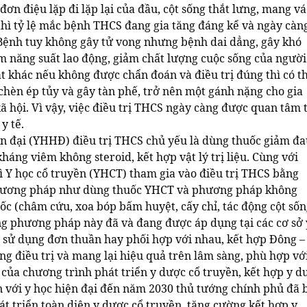
đơn điệu lặp đi lặp lại của đầu, cột sống thắt lưng, mang vá
thì tỷ lệ mắc bệnh THCS đang gia tăng đáng kể và ngày càn
 Bệnh tuy không gây tử vong nhưng bệnh dai dẳng, gây khó
ảm năng suất lao động, giảm chất lượng cuộc sống của người
t khác nếu không được chẩn đoán và điều trị đúng thì có t
chèn ép tủy và gây tàn phế, trở nên một gánh nặng cho gia
ã hội. Vì vậy, việc điều trị THCS ngày càng được quan tâm t
y tế.
ện đại (YHHĐ) điều trị THCS chủ yếu là dùng thuốc giảm đa
kháng viêm không steroid, kết hợp vật lý trị liệu. Cùng với
 Y học cổ truyền (YHCT) tham gia vào điều trị THCS bằng
ương pháp như dùng thuốc YHCT và phương pháp không
ốc (châm cứu, xoa bóp bấm huyệt, cấy chỉ, tác động cột sốn
g phương pháp này đã và đang được áp dụng tại các cơ sở 
hể sử dụng đơn thuần hay phối hợp với nhau, kết hợp Đông –
ng điều trị và mang lại hiệu quả trên lâm sàng, phù hợp vớ
 của chương trình phát triển y dược cổ truyền, kết hợp y d
n với y học hiện đại đến năm 2030 thủ tướng chính phủ đã 
át triển toàn diện y dược cổ truyền, tăng cường kết hợp y