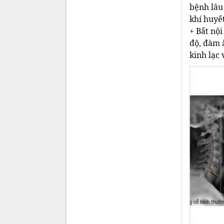
bệnh lâu 
khí huyế
+ Bất nội
độ, đàm 
kinh lạc 