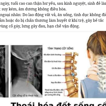
ngày, tuổi cao can thận hư yếu, sau kinh nguyệt, sinh đẻ l
t suy kém, âm dương không điều hòa.
 ngoại nhân: Do lao động vất vả, ăn uống, tình dục không đ
ẩm hoặc do bị chấn thương làm huyết ứ khí trệ, gây bế tắc
vùng cổ gáy, lưng gây đau, hạn chế vận động.