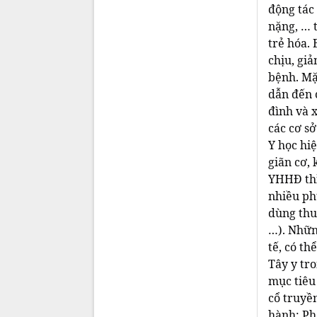
động tác 
nặng, … 
trẻ hóa.
chịu, gi
bệnh. Mặ
dẫn đến 
đình và x
các cơ sở 
Y học hi
giãn cơ, 
YHHĐ thì
nhiều ph
dùng thu
…). Nhữn
tế, có t
Tây y tro
mục tiêu
cổ truyề
hành: Ph