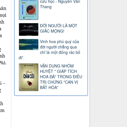
cứu học - Nguyễn Văn
Thang
mãn
mọi
nh
ĐỜI NGƯỜI LÀ MỘT
a
GIẤC MỘNG!
a
Vinh hoa phú quý của
đời người chẳng qua
g
chỉ là một đống rác bỏ
ệnh
đi".
%).
VẬN DỤNG NHÓM
HUYỆT " GIÁP TÍCH
HOA ĐÀ" TRONG ĐIỀU
TRỊ CHỨNG "CAN VỊ
5 –
BẤT HÒA"
g
nh
làm