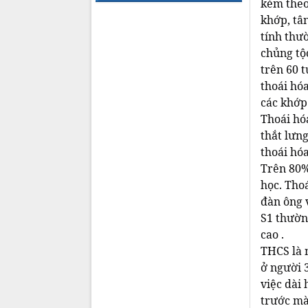
kèm theo 
khớp, tâ
tính thườ
chủng tộc
trên 60 
thoái hó
các khớp 
Thoái hóa
thắt lưn
thoái hóa
Trên 80%
học. Tho
đàn ông v
S1 thường
cao .
THCS là 
ở người 3
việc dài
trước mà