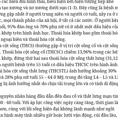
các biến đổi hình thái, biểu hiện bởi hiện tượng hẹp khe
n tạo xương và xơ xương dưới sụn (1-3). Đây cũng là bệnh 
ng gặp nhất ở người trung niên và người có tuổi, xảy ra ở 
, mọi thành phần của xã hội, ở tất cả các nước. Ở người bệ
tuổi, 95% đàn ông và 70% phụ nữ có ít nhất một dấu hiệu củ
a khớp trên hình ảnh học. Thoái hóa khớp bao gồm thoái hó
ngoại biên và thoái hóa cột sống.
 cột sống (THCS) thường gặp ở vị trí cột sống cổ và cột sốn
g. Thoái hóa cột sống cổ (THCSC) chiếm 13,96% trong các b
 khớp, đứng thứ hai sau thoái hóa cột sống thắt lưng (31,12
 người bệnh trên 55 tuổi có dấu hiệu THCSC trên hình ảnh
ái hóa cột sống thắt lưng (THCSTL) ảnh hưởng khoảng 30%
à 28% phụ nữ tuổi 55 – 64 ở Mỹ, trong đó tầng L4 – L5 và L
 bị ảnh hưởng nhất do chịu tải trọng lớn và có tính di độn
nguyên nhân hàng đầu dẫn đến đau cổ và thắt lưng mạn tí
0 - 60 tuổi. Với áp lực công việc ngày càng tăng, thời gian 
 hơn, cùng với lối sống hiện đại không lành mạnh như ngồi
n hình máy tính nhiều giờ hoặc lười vận động, cúi đầu lâu,