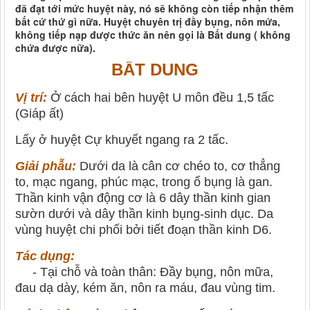
đã đạt tới mức huyệt này, nó sẽ không còn tiếp nhận thêm
bất cứ thứ gì nữa. Huyệt chuyên trị đầy bụng, nôn mửa,
không tiếp nạp được thức ăn nên gọi là Bất dung ( không
chứa được nữa).
BẤT DUNG
Vị trí:
Ở cách hai bên huyệt U môn đều 1,5 tấc
(Giáp ất)
Lấy ở huyệt Cự khuyết ngang ra 2 tấc.
Giải phẫu:
Dưới da là cân cơ chéo to, cơ thẳng
to, mạc ngang, phúc mạc, trong ổ bụng là gan.
Thần kinh vận động cơ là 6 dây thần kinh gian
sườn dưới và dây thần kinh bụng-sinh dục. Da
vùng huyệt chi phối bởi tiết đoạn thần kinh D6.
Tác dụng:
- Tại chỗ và toàn thân: Đầy bụng, nôn mữa,
đau dạ dày, kém ăn, nôn ra máu, đau vùng tim.