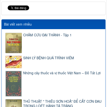
Bài viết xem nhiều
CHÂM CỨU ĐẠI THÀNH - Tập 1
SINH LÝ BỆNH QUÁ TRÌNH VIÊM
Những cây thuốc và vị thuốc Việt Nam – Đỗ Tất Lợi
THỦ THUẬT " THIÊU SƠN HOẢ" ĐỂ CẮT CƠN ĐAU
TRONG LOÉT HÀNH TÁ TRÀNG