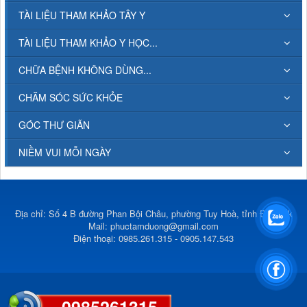
TÀI LIỆU THAM KHẢO TÂY Y
TÀI LIỆU THAM KHẢO Y HỌC...
CHỮA BỆNH KHÔNG DÙNG...
CHĂM SÓC SỨC KHỎE
GÓC THƯ GIÃN
NIỀM VUI MỖI NGÀY
Địa chỉ: Số 4 B đường Phan Bội Châu, phường Tuy Hoà, tỉnh Đắk Lắk
Mail:
phuctamduong@gmail.com
Điện thoại: 0985.261.315 - 0905.147.543