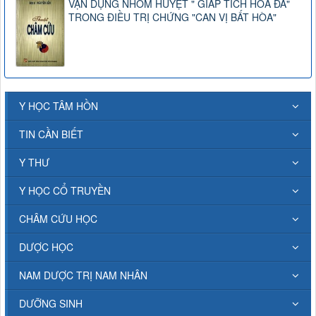
VẬN DỤNG NHÓM HUYỆT " GIÁP TÍCH HOA ĐÀ"
TRONG ĐIỀU TRỊ CHỨNG "CAN VỊ BẤT HÒA"
Y HỌC TÂM HỒN
TIN CẦN BIẾT
Y THƯ
Y HỌC CỔ TRUYỀN
CHÂM CỨU HỌC
DƯỢC HỌC
NAM DƯỢC TRỊ NAM NHÂN
DƯỠNG SINH