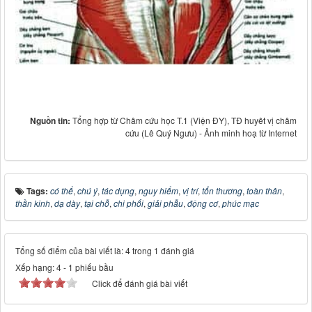
Nguồn tin:
Tổng hợp từ Châm cứu học T.1 (Viện ĐY), TĐ huyêt vị châm
cứu (Lê Quý Ngưu) - Ảnh minh hoạ từ Internet
Tags:
có thể
,
chú ý
,
tác dụng
,
nguy hiểm
,
vị trí
,
tổn thương
,
toàn thân
,
thần kinh
,
dạ dày
,
tại chỗ
,
chi phối
,
giải phẫu
,
động cơ
,
phúc mạc
Tổng số điểm của bài viết là: 4 trong 1 đánh giá
Xếp hạng:
4
-
1
phiếu bầu
Click để đánh giá bài viết