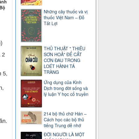
sảnh
 Bộ
Những cây thuốc và vị
thuốc Việt Nam – Đỗ
Tất Lợi
)
THỦ THUẬT " THIÊU
SƠN HOẢ" ĐỂ CẮT
 2
CƠN ĐAU TRONG
LOÉT HÀNH TÁ
TRÀNG
 5,
Ứng dụng của Kinh
h,
Dịch trong đời sống và
lý luận Y học cổ truyền
214 bộ thủ chữ Hán –
Cách học các bộ thủ
ăn.
tiếng Trung dễ nhớ
ĐỜI NGƯỜI LÀ MỘT