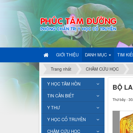
GIỚI THIỆU
DANH MỤC
TIM KI
Trang nhất
CHÂM CỨU HỌC
Y HỌC TÂM HỒN
BỘ L
TIN CẦN BIẾT
Thứ bảy - 30
Y THƯ
Y HỌC CỔ TRUYỀN
CHÂM CỨU HỌC