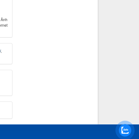
- Ảnh
ernet
i
,