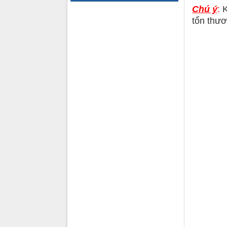
Chú ý
:
K
tổn thươ