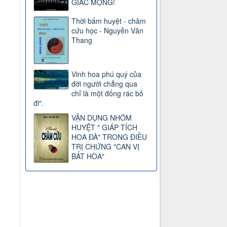
GIẤC MỘNG!
Thời bấm huyệt - châm
cứu học - Nguyễn Văn
Thang
Vinh hoa phú quý của
đời người chẳng qua
chỉ là một đống rác bỏ
đi".
VẬN DỤNG NHÓM
HUYỆT " GIÁP TÍCH
HOA ĐÀ" TRONG ĐIỀU
TRỊ CHỨNG "CAN VỊ
BẤT HÒA"