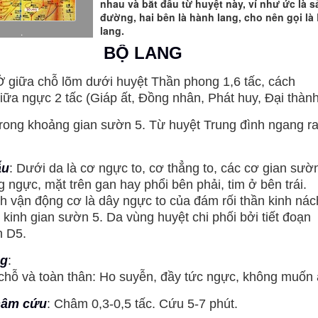
nhau và bắt đầu từ huyệt này, ví như ức là 
đường, hai bên là hành lang, cho nên gọi là
lang.
.
BỘ LANG
 Ở giữa chỗ lõm dưới huyệt Thần phong 1,6 tấc, cách
ữa ngực 2 tấc (Giáp ất, Đồng nhân, Phát huy, Đại thành
trong khoảng gian sườn 5. Từ huyệt Trung đình ngang ra
ẫu
: Dưới da là cơ ngực to, cơ thẳng to, các cơ gian sườn
 ngực, mặt trên gan hay phổi bên phải, tim ở bên trái.
h vận động cơ là dây ngực to của đám rối thần kinh nác
 kinh gian sườn 5. Da vùng huyệt chi phối bởi tiết đoạn
h D5.
ng
:
hỗ và toàn thân: Ho suyễn, đầy tức ngực, không muốn 
hâm cứu
: Châm 0,3-0,5 tấc. Cứu 5-7 phút.