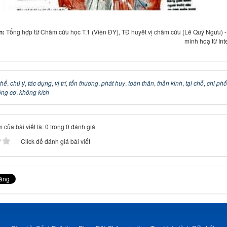
in:
Tổng hợp từ Châm cứu học T.1 (Viện ĐY), TĐ huyêt vị châm cứu (Lê Quý Ngưu) 
minh hoạ từ Int
thể
,
chú ý
,
tác dụng
,
vị trí
,
tổn thương
,
phát huy
,
toàn thân
,
thần kinh
,
tại chỗ
,
chi phố
ộng cơ
,
không kích
 của bài viết là: 0 trong 0 đánh giá
Click để đánh giá bài viết