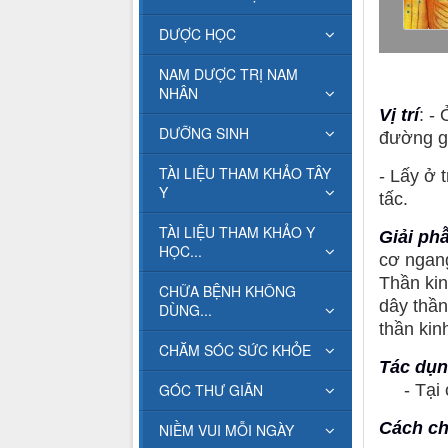
DƯỢC HỌC
NAM DƯỢC TRỊ NAM
NHÂN
Vị trí
: -
DƯỠNG SINH
đường gi
TÀI LIỆU THAM KHẢO TÂY
- Lấy ở 
Y
tấc.
TÀI LIỆU THAM KHẢO Y
Giải ph
HỌC...
cơ ngang
Thần kin
CHỮA BỆNH KHÔNG
dây thần
DÙNG...
thần kin
CHĂM SÓC SỨC KHỎE
Tác dụ
GÓC THƯ GIÃN
- Tại c
Cách c
NIỀM VUI MỖI NGÀY