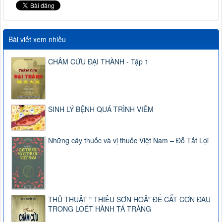
Bài viết xem nhiều
CHÂM CỨU ĐẠI THÀNH - Tập 1
SINH LÝ BỆNH QUÁ TRÌNH VIÊM
Những cây thuốc và vị thuốc Việt Nam – Đỗ Tất Lợi
THỦ THUẬT " THIÊU SƠN HOẢ" ĐỂ CẮT CƠN ĐAU
TRONG LOÉT HÀNH TÁ TRÀNG