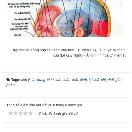
Nguồn tin:
Tổng hợp từ Châm cứu học T.1 (Viện ĐY), TĐ huyêt vị châm
cứu (Lê Quý Ngưu) - Ảnh minh hoạ từ Internet
Tags:
chú ý
,
tác dụng
,
vị trí
,
toàn thân
,
thần kinh
,
tại chỗ
,
chi phối
,
giải
phẫu
Tổng số điểm của bài viết là: 0 trong 0 đánh giá
Click để đánh giá bài viết