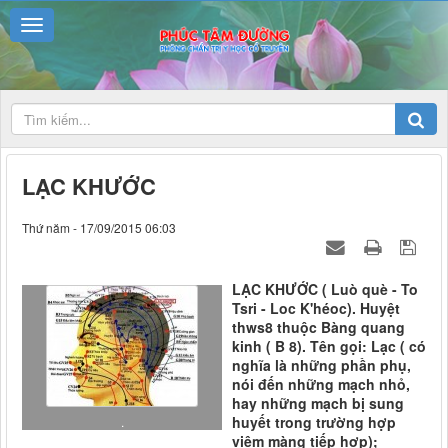
LẠC KHƯỚC
Thứ năm - 17/09/2015 06:03
LẠC KHƯỚC ( Luò què - To
Tsri - Loc K'héoc). Huyệt
thws8 thuộc Bàng quang
kinh ( B 8). Tên gọi: Lạc ( có
nghĩa là những phần phụ,
nói đến những mạch nhỏ,
hay những mạch bị sung
huyết trong trường hợp
.
viêm màng tiếp hợp);