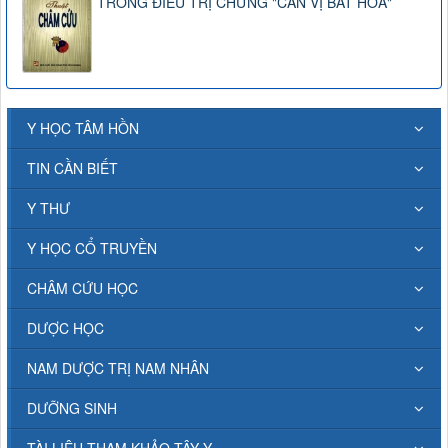
TRONG ĐIỀU TRỊ CHỨNG "CAN VỊ BẤT HÒA"
Y HỌC TÂM HỒN
TIN CẦN BIẾT
Y THƯ
Y HỌC CỔ TRUYỀN
CHÂM CỨU HỌC
DƯỢC HỌC
NAM DƯỢC TRỊ NAM NHÂN
DƯỠNG SINH
TÀI LIỆU THAM KHẢO TÂY Y