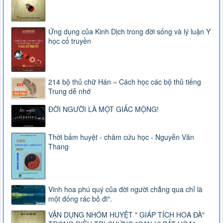
Ứng dụng của Kinh Dịch trong đời sống và lý luận Y
học cổ truyền
214 bộ thủ chữ Hán – Cách học các bộ thủ tiếng
Trung dễ nhớ
ĐỜI NGƯỜI LÀ MỘT GIẤC MỘNG!
Thời bấm huyệt - châm cứu học - Nguyễn Văn
Thang
Vinh hoa phú quý của đời người chẳng qua chỉ là
một đống rác bỏ đi".
VẬN DỤNG NHÓM HUYỆT " GIÁP TÍCH HOA ĐÀ"