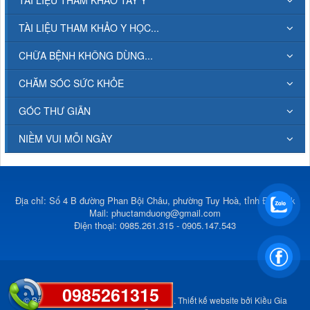
TÀI LIỆU THAM KHẢO Y HỌC...
CHỮA BỆNH KHÔNG DÙNG...
CHĂM SÓC SỨC KHỎE
GÓC THƯ GIÃN
NIỀM VUI MỖI NGÀY
Địa chỉ: Số 4 B đường Phan Bội Châu, phường Tuy Hoà, tỉnh Đắk Lắk
Mail:
phuctamduong@gmail.com
Điện thoại: 0985.261.315 - 0905.147.543
0985261315
© Bản quyền thuộc về
Phúc Tâm Đường
.
Thiết kế website
bởi
Kiều Gia