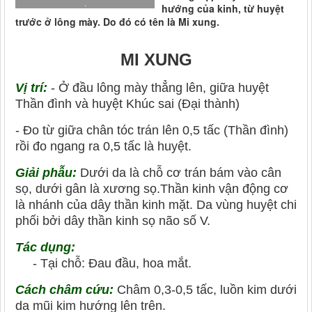
.
hướng của kinh, từ huyệt
trước ở lông mày. Do đó có tên là Mi xung.
MI XUNG
Vị trí:
- Ở đầu lông mày thẳng lên, giữa huyệt
Thần đình và huyệt Khúc sai (Đại thành)
- Đo từ giữa chân tóc trán lên 0,5 tấc (Thần đình)
rồi đo ngang ra 0,5 tấc là huyệt.
Giải phẫu:
Dưới da là chỗ cơ trán bám vào cân
sọ, dưới gân là xương sọ.Thần kinh vận động cơ
là nhánh của dây thần kinh mặt. Da vùng huyệt chi
phối bởi dây thần kinh sọ não số V.
Tác dụng:
- Tại chỗ: Đau đầu, hoa mắt.
Cách châm cứu:
Châm 0,3-0,5 tấc, luồn kim dưới
da mũi kim hướng lên trên.