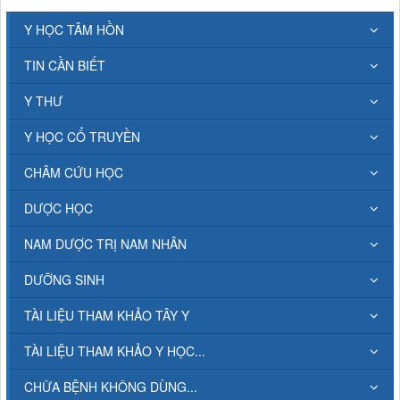
Y HỌC TÂM HỒN
TIN CẦN BIẾT
Y THƯ
Y HỌC CỔ TRUYỀN
CHÂM CỨU HỌC
DƯỢC HỌC
NAM DƯỢC TRỊ NAM NHÂN
DƯỠNG SINH
TÀI LIỆU THAM KHẢO TÂY Y
TÀI LIỆU THAM KHẢO Y HỌC...
CHỮA BỆNH KHÔNG DÙNG...