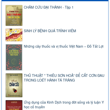
CHÂM CỨU ĐẠI THÀNH - Tập 1
SINH LÝ BỆNH QUÁ TRÌNH VIÊM
Những cây thuốc và vị thuốc Việt Nam – Đỗ Tất Lợi
THỦ THUẬT " THIÊU SƠN HOẢ" ĐỂ CẮT CƠN ĐAU
TRONG LOÉT HÀNH TÁ TRÀNG
Ứng dụng của Kinh Dịch trong đời sống và lý luận Y
học cổ truyền