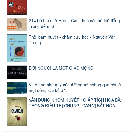
214 bộ thủ chữ Hán – Cách học các bộ thủ tiếng
Trung dễ nhớ
Thời bấm huyệt - châm cứu học - Nguyễn Văn
Thang
ĐỜI NGƯỜI LÀ MỘT GIẤC MỘNG!
Vinh hoa phú quý của đời người chẳng qua chỉ là
một đống rác bỏ đi".
VẬN DỤNG NHÓM HUYỆT " GIÁP TÍCH HOA ĐÀ"
TRONG ĐIỀU TRỊ CHỨNG "CAN VỊ BẤT HÒA"