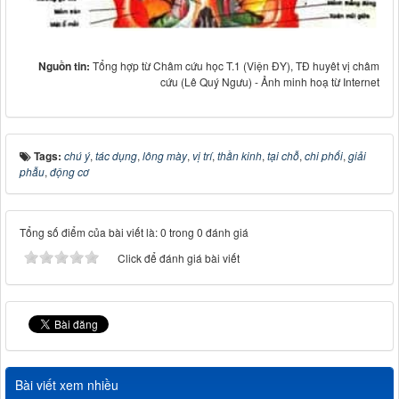
Nguồn tin:
Tổng hợp từ Châm cứu học T.1 (Viện ĐY), TĐ huyêt vị châm
cứu (Lê Quý Ngưu) - Ảnh minh hoạ từ Internet
Tags:
chú ý
,
tác dụng
,
lông mày
,
vị trí
,
thần kinh
,
tại chỗ
,
chi phối
,
giải
phẫu
,
động cơ
Tổng số điểm của bài viết là: 0 trong 0 đánh giá
Click để đánh giá bài viết
Bài viết xem nhiều