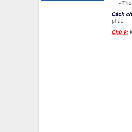
- Theo k
Cách c
phút.
Chú ý:
K