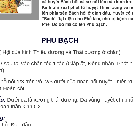
cả huyệt Bách hội và sự nổi lên của kinh khí
Kinh phí xuất phát từ huyệt Thiên xung và n
lên phía trên Bách hội ở đỉnh đầu. Huyệt có 
.
"Bạch" đại diện cho Phế kim, chủ trị bệnh c
Phế. Do đó mà có tên Phù bạch.
PH
Ù
BẠCH
( Hội của kinh Thiếu dương và Thái dương ở chân)
Ở sau tai vào chân tóc 1 tấc (Giáp ất, Đồng nhân, Phát h
h)
chỗ nối 1/3 trên với 2/3 dưới của đọan nối huyệt Thiên x
t Hoàn cốt.
ẫu:
Dưới da là xương thái dương. Da vùng huyệt chi phố
 đoạn thần kinh C2.
g:
hỗ: Đau đầu.