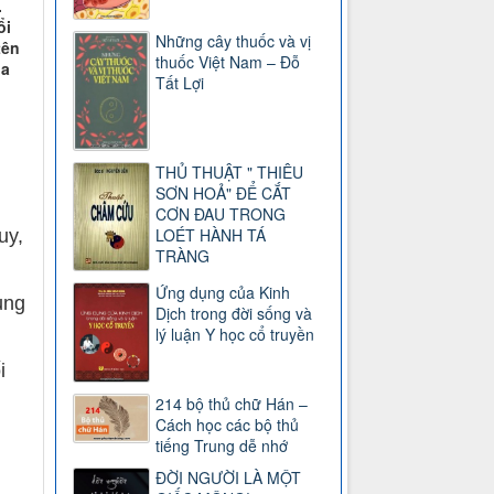
.
ổi
Những cây thuốc và vị
tên
thuốc Việt Nam – Đỗ
ủa
Tất Lợi
THỦ THUẬT " THIÊU
SƠN HOẢ" ĐỂ CẮT
CƠN ĐAU TRONG
LOÉT HÀNH TÁ
uy,
TRÀNG
Ứng dụng của Kinh
ung
Dịch trong đời sống và
lý luận Y học cổ truyền
i
214 bộ thủ chữ Hán –
Cách học các bộ thủ
tiếng Trung dễ nhớ
ĐỜI NGƯỜI LÀ MỘT