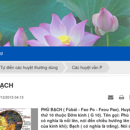
ẾM
Tự điển các huyệt thường dùng
Các huyệt vần P
BẠCH
/12/2015 04:13
PHÙ BẠCH ( Fùbái - Fao Po - Feou Pae). Huy
thứ 10 thuộc Đởm kinh ( G 10). Tên gọi: Phù 
có nghĩa là nổi lên, nói đến chiều hướng lên
của kinh khí); Bạch ( có nghĩa là trắng). Nói