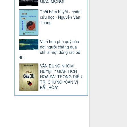
GIẤC MỘNG!
Thời bấm huyệt - châm
cứu học - Nguyễn Văn
Thang
Vinh hoa phú quý của
đời người chẳng qua
chỉ là một đống rác bỏ
đi".
VẬN DỤNG NHÓM
HUYỆT " GIÁP TÍCH
HOA ĐÀ" TRONG ĐIỀU
TRỊ CHỨNG "CAN VỊ
BẤT HÒA"