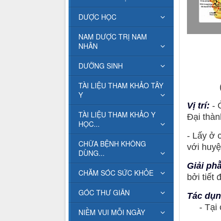
DƯỢC HỌC
NAM DƯỢC TRỊ NAM
NHÂN
DƯỠNG SINH
TÀI LIỆU THAM KHẢO TÂY
Y
Vị trí:
- 
TÀI LIỆU THAM KHẢO Y
Đại thàn
HỌC...
- Lấy ở 
CHỮA BỆNH KHÔNG
với huyệ
DÙNG...
Giải ph
CHĂM SÓC SỨC KHỎE
bởi tiết
GÓC THƯ GIÃN
Tác dụn
- Tại c
NIỀM VUI MỖI NGÀY