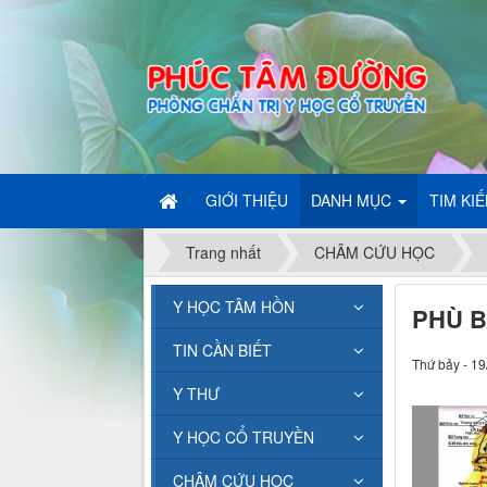
GIỚI THIỆU
DANH MỤC
TIM KI
Trang nhất
CHÂM CỨU HỌC
Y HỌC TÂM HỒN
PHÙ 
TIN CẦN BIẾT
Thứ bảy - 19
Y THƯ
Y HỌC CỔ TRUYỀN
CHÂM CỨU HỌC