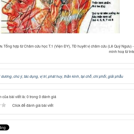
in:
Tổng hợp từ Châm cứu học T.1 (Viện ĐY), TĐ huyêt vị châm cứu (Lê Quý Ngưu) 
minh hoạ từ Int
i dương
,
chú ý
,
tác dụng
,
vị trí
,
phát huy
,
thần kinh
,
tại chỗ
,
chi phối
,
giải phẫu
 của bài viết là: 0 trong 0 đánh giá
Click để đánh giá bài viết