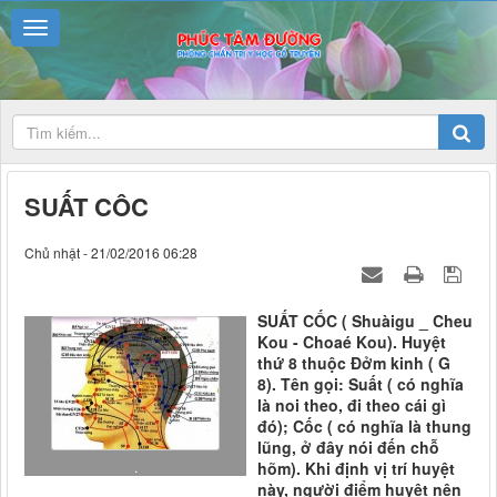
SUẤT CÔC
Chủ nhật - 21/02/2016 06:28
SUẤT CỐC ( Shuàigu _ Cheu
Kou - Choaé Kou). Huyệt
thứ 8 thuộc Đởm kinh ( G
8). Tên gọi: Suất ( có nghĩa
là noi theo, đi theo cái gì
đó); Cốc ( có nghĩa là thung
lũng, ở đây nói đến chỗ
.
hõm). Khi định vị trí huyệt
này, người điểm huyệt nên