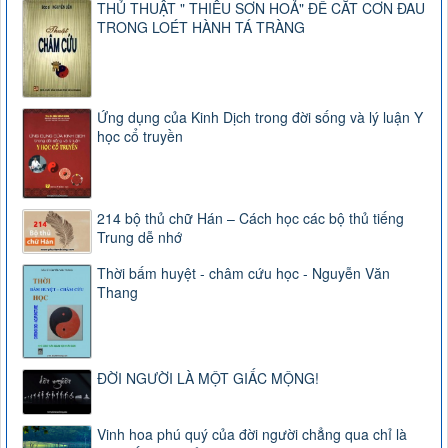
THỦ THUẬT " THIÊU SƠN HOẢ" ĐỂ CẮT CƠN ĐAU
TRONG LOÉT HÀNH TÁ TRÀNG
Ứng dụng của Kinh Dịch trong đời sống và lý luận Y
học cổ truyền
214 bộ thủ chữ Hán – Cách học các bộ thủ tiếng
Trung dễ nhớ
Thời bấm huyệt - châm cứu học - Nguyễn Văn
Thang
ĐỜI NGƯỜI LÀ MỘT GIẤC MỘNG!
Vinh hoa phú quý của đời người chẳng qua chỉ là