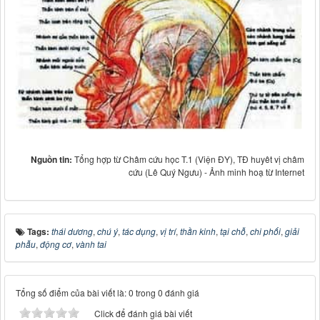
Nguồn tin:
Tổng hợp từ Châm cứu học T.1 (Viện ĐY), TĐ huyêt vị châm
cứu (Lê Quý Ngưu) - Ảnh minh hoạ từ Internet
Tags:
thái dương
,
chú ý
,
tác dụng
,
vị trí
,
thần kinh
,
tại chỗ
,
chi phối
,
giải
phẫu
,
động cơ
,
vành tai
Tổng số điểm của bài viết là: 0 trong 0 đánh giá
Click để đánh giá bài viết