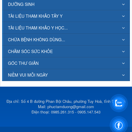
DƯỠNG SINH
TÀI LIỆU THAM KHẢO TÂY Y
TÀI LIỆU THAM KHẢO Y HỌC...
CHỮA BỆNH KHÔNG DÙNG...
CHĂM SÓC SỨC KHỎE
GÓC THƯ GIÃN
NIỀM VUI MỖI NGÀY
Địa chỉ: Số 4 B đường Phan Bội Châu, phường Tuy Hoà, tỉnh Đắk Lắk
Mail:
phuctamduong@gmail.com
Điện thoại: 0985.261.315 - 0905.147.543