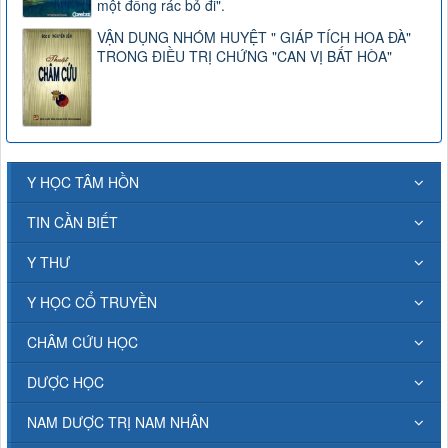
một đống rác bỏ đi".
VẬN DỤNG NHÓM HUYỆT " GIÁP TÍCH HOA ĐÀ"
TRONG ĐIỀU TRỊ CHỨNG "CAN VỊ BẤT HÒA"
Y HỌC TÂM HỒN
TIN CẦN BIẾT
Y THƯ
Y HỌC CỔ TRUYỀN
CHÂM CỨU HỌC
DƯỢC HỌC
NAM DƯỢC TRỊ NAM NHÂN