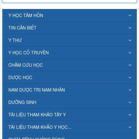
Y HỌC TÂM HỒN
TIN CẦN BIẾT
Y THƯ
Y HỌC CỔ TRUYỀN
CHÂM CỨU HỌC
DƯỢC HỌC
NAM DƯỢC TRỊ NAM NHÂN
DƯỠNG SINH
TÀI LIỆU THAM KHẢO TÂY Y
TÀI LIỆU THAM KHẢO Y HỌC...