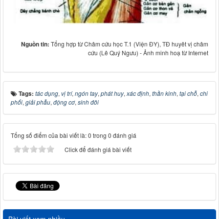
Nguồn tin:
Tổng hợp từ Châm cứu học T.1 (Viện ĐY), TĐ huyêt vị châm
cứu (Lê Quý Ngưu) - Ảnh minh hoạ từ Internet
Tags:
tác dụng
,
vị trí
,
ngón tay
,
phát huy
,
xác định
,
thần kinh
,
tại chỗ
,
chi
phối
,
giải phẫu
,
động cơ
,
sinh đôi
Tổng số điểm của bài viết là: 0 trong 0 đánh giá
Click để đánh giá bài viết