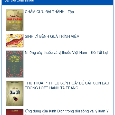
Bài viết xem nhiều
CHÂM CỨU ĐẠI THÀNH - Tập 1
SINH LÝ BỆNH QUÁ TRÌNH VIÊM
Những cây thuốc và vị thuốc Việt Nam – Đỗ Tất Lợi
THỦ THUẬT " THIÊU SƠN HOẢ" ĐỂ CẮT CƠN ĐAU
TRONG LOÉT HÀNH TÁ TRÀNG
Ứng dụng của Kinh Dịch trong đời sống và lý luận Y