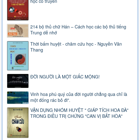
học cổ truyền
214 bộ thủ chữ Hán – Cách học các bộ thủ tiếng
Trung dễ nhớ
Thời bấm huyệt - châm cứu học - Nguyễn Văn
Thang
ĐỜI NGƯỜI LÀ MỘT GIẤC MỘNG!
Vinh hoa phú quý của đời người chẳng qua chỉ là
một đống rác bỏ đi".
VẬN DỤNG NHÓM HUYỆT " GIÁP TÍCH HOA ĐÀ"
TRONG ĐIỀU TRỊ CHỨNG "CAN VỊ BẤT HÒA"