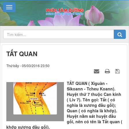
TẤT QUAN
Thứ bảy - 05/03/2016 23:50
TẤT QUAN ( Xiguàn -
Sikoann - Tcheu Koann).
Huyệt thứ 7 thuộc Can kinh
( Liv 7). Tên gọi: Tất ( có
nghĩa là xương đầu gối);
Quan ( có nghĩa là khớp).
Huyệt nằm sát huyệt đầu
.
gối, nên có tên là Tất quan (
khớp xương đầu gối).