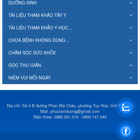
DƯỠNG SINH
TÀI LIỆU THAM KHẢO TÂY Y
TÀI LIỆU THAM KHẢO Y HỌC...
CHỮA BỆNH KHÔNG DÙNG...
CHĂM SÓC SỨC KHỎE
GÓC THƯ GIÃN
NIỀM VUI MỖI NGÀY
Địa chỉ: Số 4 B đường Phan Bội Châu, phường Tuy Hoà, tỉnh Đắk Lắk
Mail:
phuctamduong@gmail.com
Điện thoại: 0985.261.315 - 0905.147.543