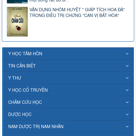
VẬN DỤNG NHÓM HUYỆT " GIÁP TÍCH HOA ĐÀ"
TRONG ĐIỀU TRỊ CHỨNG "CAN VỊ BẤT HÒA"
Y HỌC TÂM HỒN
TIN CẦN BIẾT
Y THƯ
Y HỌC CỔ TRUYỀN
CHÂM CỨU HỌC
DƯỢC HỌC
NAM DƯỢC TRỊ NAM NHÂN