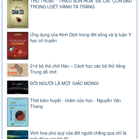
THỦ THUẬT " THIÊU SƠN HOẢ" ĐỂ CẮT CƠN ĐAU
TRONG LOÉT HÀNH TÁ TRÀNG
Ứng dụng của Kinh Dịch trong đời sống và lý luận Y
học cổ truyền
214 bộ thủ chữ Hán – Cách học các bộ thủ tiếng
Trung dễ nhớ
ĐỜI NGƯỜI LÀ MỘT GIẤC MỘNG!
Thời bấm huyệt - châm cứu học - Nguyễn Văn
Thang
Vinh hoa phú quý của đời người chẳng qua chỉ là
một đống rác bỏ đi".