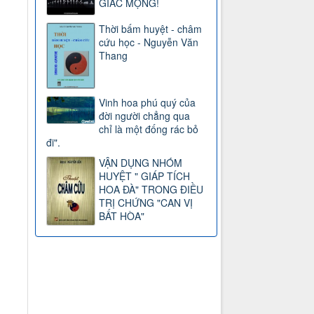
GIẤC MỘNG!
Thời bấm huyệt - châm
cứu học - Nguyễn Văn
Thang
Vinh hoa phú quý của
đời người chẳng qua
chỉ là một đống rác bỏ
đi".
VẬN DỤNG NHÓM
HUYỆT " GIÁP TÍCH
HOA ĐÀ" TRONG ĐIỀU
TRỊ CHỨNG "CAN VỊ
BẤT HÒA"