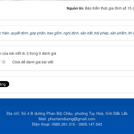
Nguồn tin:
Báo Kiến thức gia đình số 15 
c hiện
,
quyết định
,
góp phần
,
bao gồm
,
nghị định
,
săn bắt
,
trái phép
,
sản phẩm
,
thi
 của bài viết là: 0 trong 0 đánh giá
Click để đánh giá bài viết
Địa chỉ: Số 4 B đường Phan Bội Châu, phường Tuy Hoà, tỉnh Đắk Lắk
Mail:
phuctamduong@gmail.com
Điện thoại: 0985.261.315 - 0905.147.543