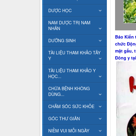
DƯỢC HỌC
NAM DƯỢC TRỊ NAM
NHÂN
Báo Kiến 
DƯỠNG SINH
chức Động
mật gấu, 
TÀI LIỆU THAM KHẢO TÂY
Đông y tại
Y
TÀI LIỆU THAM KHẢO Y
HỌC...
CHỮA BỆNH KHÔNG
DÙNG...
CHĂM SÓC SỨC KHỎE
GÓC THƯ GIÃN
NIỀM VUI MỖI NGÀY