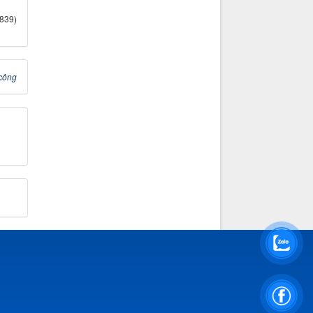
(839)
 công