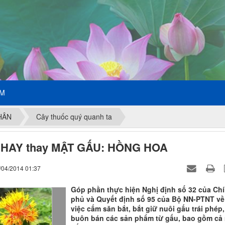
ẾM
HÂN
Cây thuốc quý quanh ta
 HAY thay MẬT GẤU: HỒNG HOA
/04/2014 01:37
Góp phần thực hiện Nghị định số 32 của Ch
phủ và Quyết định số 95 của Bộ NN-PTNT về
việc cấm săn bắt, bắt giữ nuôi gấu trái phép,
buôn bán các sản phẩm từ gấu, bao gồm cả