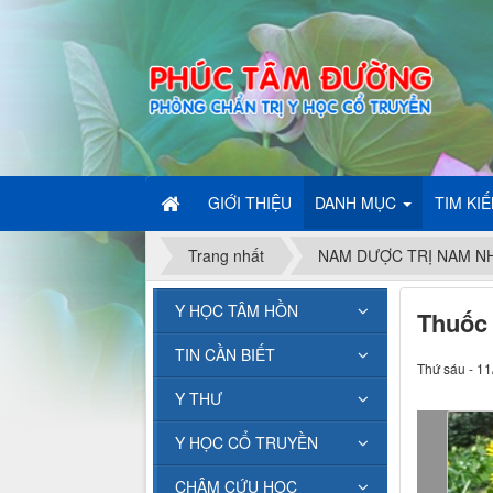
GIỚI THIỆU
DANH MỤC
TIM KI
Trang nhất
NAM DƯỢC TRỊ NAM N
Y HỌC TÂM HỒN
Thuốc
TIN CẦN BIẾT
Thứ sáu - 11
Y THƯ
Y HỌC CỔ TRUYỀN
CHÂM CỨU HỌC