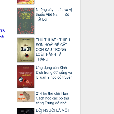
Những cây thuốc và vị
thuốc Việt Nam – Đỗ
Tất Lợi
 Tổ
thế
THỦ THUẬT " THIÊU
SƠN HOẢ" ĐỂ CẮT
CƠN ĐAU TRONG
LOÉT HÀNH TÁ
TRÀNG
Ứng dụng của Kinh
Dịch trong đời sống và
lý luận Y học cổ truyền
214 bộ thủ chữ Hán –
Cách học các bộ thủ
tiếng Trung dễ nhớ
ĐỜI NGƯỜI LÀ MỘT