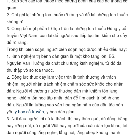
1. Sắp xếp các toa thuốc theo chứng bệnh của các hệ thống cơ
quan.
2. Chỉ ghi lại những toa thuốc rõ ràng và để lại những toa thuốc
không rõ.
3. Công bố một phần tư liệu trên là những toa thuốc Đông y cổ
truyền Việt Nam, còn lại để người sau tiếp tục tìm kiếm cho đầy
đủ rõ ràng.
Trong khi biên soạn, người biên soạn học được nhiều điều hay:
1. Kinh nghiệm trị bệnh dân gian là một kho tang lớn. BS.
Nguyễn Văn Hưởng đã chắt chiu từng kinh nghiệm, từ đó đã
thu thập vô số toa thuốc.
2. Động lực thúc đẩy làm việc trên là tình thương và trách
nhiệm; người nhận trách nhiệm chăm sóc sức khỏe cho nhân
dân: Người vì thương nước thương dân mà khiêm tốn lắng
nghe, khiêm tốn học tập nhân dân để tìm cách trị bệnh cho
dân. Người tin tưởng vào văn hóa ngàn năm của dân tộc nên
yêu
y học cổ truyền
, y học dân gian.
3. Nơi đâu người tới dù là thành thị hay thôn quê, dù đồng bằng
hay rừng núi, dù người Việt hay người của các dân tộc khác, tới
đâu người cũng lắng nghe, lắng hỏi, lắng chép không thành