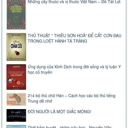
Những cây thuốc và vị thuốc Việt Nam – Đỗ Tất Lợi
THỦ THUẬT " THIÊU SƠN HOẢ" ĐỂ CẮT CƠN ĐAU
TRONG LOÉT HÀNH TÁ TRÀNG
Ứng dụng của Kinh Dịch trong đời sống và lý luận Y
học cổ truyền
214 bộ thủ chữ Hán – Cách học các bộ thủ tiếng
Trung dễ nhớ
ĐỜI NGƯỜI LÀ MỘT GIẤC MỘNG!
Thời bấm huyệt - châm cứu học - Nguyễn Văn