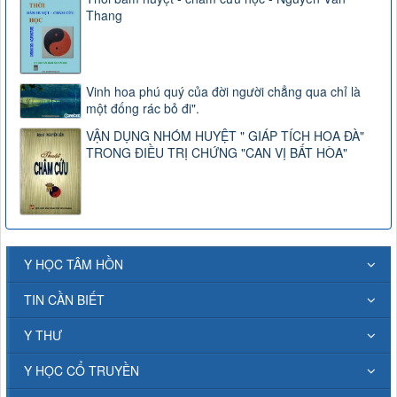
Thang
Vinh hoa phú quý của đời người chẳng qua chỉ là
một đống rác bỏ đi".
VẬN DỤNG NHÓM HUYỆT " GIÁP TÍCH HOA ĐÀ"
TRONG ĐIỀU TRỊ CHỨNG "CAN VỊ BẤT HÒA"
Y HỌC TÂM HỒN
TIN CẦN BIẾT
Y THƯ
Y HỌC CỔ TRUYỀN