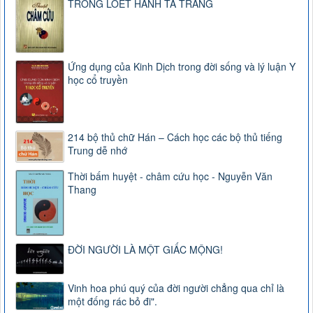
TRONG LOÉT HÀNH TÁ TRÀNG
Ứng dụng của Kinh Dịch trong đời sống và lý luận Y
học cổ truyền
214 bộ thủ chữ Hán – Cách học các bộ thủ tiếng
Trung dễ nhớ
Thời bấm huyệt - châm cứu học - Nguyễn Văn
Thang
ĐỜI NGƯỜI LÀ MỘT GIẤC MỘNG!
Vinh hoa phú quý của đời người chẳng qua chỉ là
một đống rác bỏ đi".