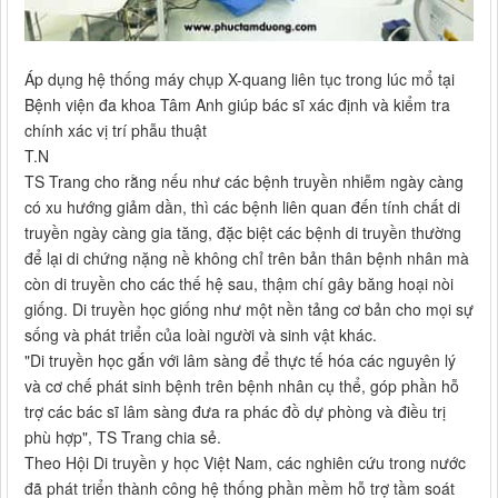
Áp dụng hệ thống máy chụp X-quang liên tục trong lúc mổ tại
Bệnh viện đa khoa Tâm Anh giúp bác sĩ xác định và kiểm tra
chính xác vị trí phẫu thuật
T.N
TS Trang cho rằng nếu như các bệnh truyền nhiễm ngày càng
có xu hướng giảm dần, thì các bệnh liên quan đến tính chất di
truyền ngày càng gia tăng, đặc biệt các bệnh di truyền thường
để lại di chứng nặng nề không chỉ trên bản thân bệnh nhân mà
còn di truyền cho các thế hệ sau, thậm chí gây băng hoại nòi
giống. Di truyền học giống như một nền tảng cơ bản cho mọi sự
sống và phát triển của loài người và sinh vật khác.
"Di truyền học gắn với lâm sàng để thực tế hóa các nguyên lý
và cơ chế phát sinh bệnh trên bệnh nhân cụ thể, góp phần hỗ
trợ các bác sĩ lâm sàng đưa ra phác đồ dự phòng và điều trị
phù hợp", TS Trang chia sẻ.
Theo Hội Di truyền y học Việt Nam, các nghiên cứu trong nước
đã phát triển thành công hệ thống phần mềm hỗ trợ tầm soát