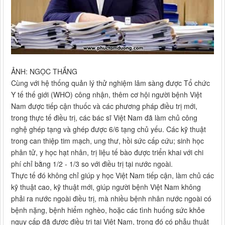
ẢNH: NGỌC THẮNG
Cùng với hệ thống quản lý thử nghiệm lâm sàng được Tổ chức
Y tế thế giới (WHO) công nhận, thêm cơ hội người bệnh Việt
Nam được tiếp cận thuốc và các phương pháp điều trị mới,
trong thực tế điều trị, các bác sĩ Việt Nam đã làm chủ công
nghệ ghép tạng và ghép được 6/6 tạng chủ yếu. Các kỹ thuật
trong can thiệp tim mạch, ung thư, hồi sức cấp cứu; sinh học
phân tử, y học hạt nhân, trị liệu tế bào được triển khai với chi
phí chỉ bằng 1/2 - 1/3 so với điều trị tại nước ngoài.
Thực tế đó không chỉ giúp y học Việt Nam tiếp cận, làm chủ các
kỹ thuật cao, kỹ thuật mới, giúp người bệnh Việt Nam không
phải ra nước ngoài điều trị, mà nhiều bệnh nhân nước ngoài có
bệnh nặng, bệnh hiểm nghèo, hoặc các tình huống sức khỏe
nguy cấp đã được điều trị tại Việt Nam, trong đó có phẫu thuật