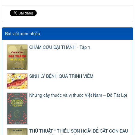
Bài viết xem nhiều
CHÂM CỨU ĐẠI THÀNH - Tập 1
SINH LÝ BỆNH QUÁ TRÌNH VIÊM
Những cây thuốc và vị thuốc Việt Nam – Đỗ Tất Lợi
THỦ THUẬT " THIÊU SƠN HOẢ" ĐỂ CẮT CƠN ĐAU