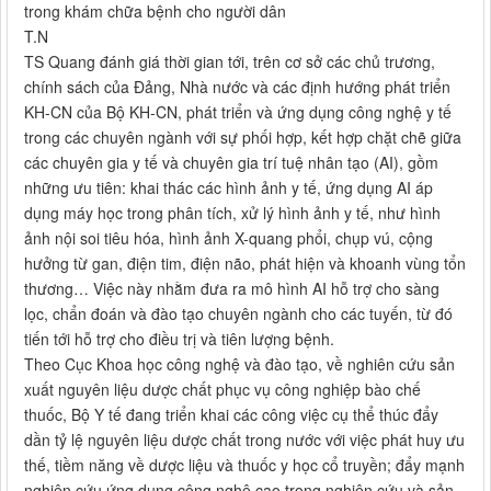
trong khám chữa bệnh cho người dân
T.N
TS Quang đánh giá thời gian tới, trên cơ sở các chủ trương,
chính sách của Đảng, Nhà nước và các định hướng phát triển
KH-CN của Bộ KH-CN, phát triển và ứng dụng công nghệ y tế
trong các chuyên ngành với sự phối hợp, kết hợp chặt chẽ giữa
các chuyên gia y tế và chuyên gia trí tuệ nhân tạo (AI), gồm
những ưu tiên: khai thác các hình ảnh y tế, ứng dụng AI áp
dụng máy học trong phân tích, xử lý hình ảnh y tế, như hình
ảnh nội soi tiêu hóa, hình ảnh X-quang phổi, chụp vú, cộng
hưởng từ gan, điện tim, điện não, phát hiện và khoanh vùng tổn
thương… Việc này nhằm đưa ra mô hình AI hỗ trợ cho sàng
lọc, chẩn đoán và đào tạo chuyên ngành cho các tuyến, từ đó
tiến tới hỗ trợ cho điều trị và tiên lượng bệnh.
Theo Cục Khoa học công nghệ và đào tạo, về nghiên cứu sản
xuất nguyên liệu dược chất phục vụ công nghiệp bào chế
thuốc, Bộ Y tế đang triển khai các công việc cụ thể thúc đẩy
dần tỷ lệ nguyên liệu dược chất trong nước với việc phát huy ưu
thế, tiềm năng về dược liệu và thuốc y học cổ truyền; đẩy mạnh
nghiên cứu ứng dụng công nghệ cao trong nghiên cứu và sản