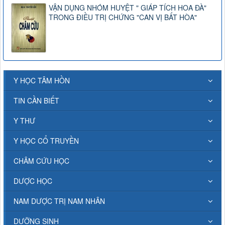
VẬN DỤNG NHÓM HUYỆT " GIÁP TÍCH HOA ĐÀ"
TRONG ĐIỀU TRỊ CHỨNG "CAN VỊ BẤT HÒA"
Y HỌC TÂM HỒN
TIN CẦN BIẾT
Y THƯ
Y HỌC CỔ TRUYỀN
CHÂM CỨU HỌC
DƯỢC HỌC
NAM DƯỢC TRỊ NAM NHÂN
DƯỠNG SINH