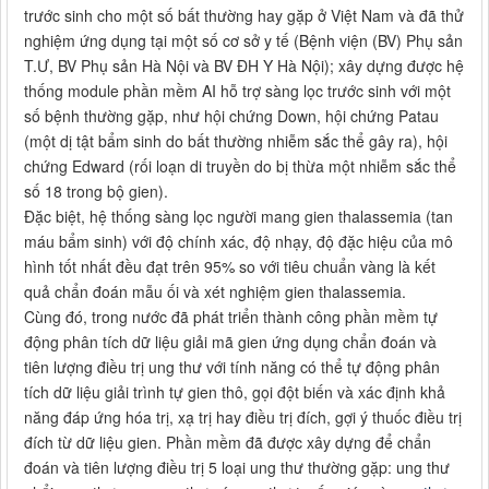
trước sinh cho một số bất thường hay gặp ở Việt Nam và đã thử
nghiệm ứng dụng tại một số cơ sở y tế (Bệnh viện (BV) Phụ sản
T.Ư, BV Phụ sản Hà Nội và BV ĐH Y Hà Nội); xây dựng được hệ
thống module phần mềm AI hỗ trợ sàng lọc trước sinh với một
số bệnh thường gặp, như hội chứng Down, hội chứng Patau
(một dị tật bẩm sinh do bất thường nhiễm sắc thể gây ra), hội
chứng Edward (rối loạn di truyền do bị thừa một nhiễm sắc thể
số 18 trong bộ gien).
Đặc biệt, hệ thống sàng lọc người mang gien thalassemia (tan
máu bẩm sinh) với độ chính xác, độ nhạy, độ đặc hiệu của mô
hình tốt nhất đều đạt trên 95% so với tiêu chuẩn vàng là kết
quả chẩn đoán mẫu ối và xét nghiệm gien thalassemia.
Cùng đó, trong nước đã phát triển thành công phần mềm tự
động phân tích dữ liệu giải mã gien ứng dụng chẩn đoán và
tiên lượng điều trị ung thư với tính năng có thể tự động phân
tích dữ liệu giải trình tự gien thô, gọi đột biến và xác định khả
năng đáp ứng hóa trị, xạ trị hay điều trị đích, gợi ý thuốc điều trị
đích từ dữ liệu gien. Phần mềm đã được xây dựng để chẩn
đoán và tiên lượng điều trị 5 loại ung thư thường gặp: ung thư