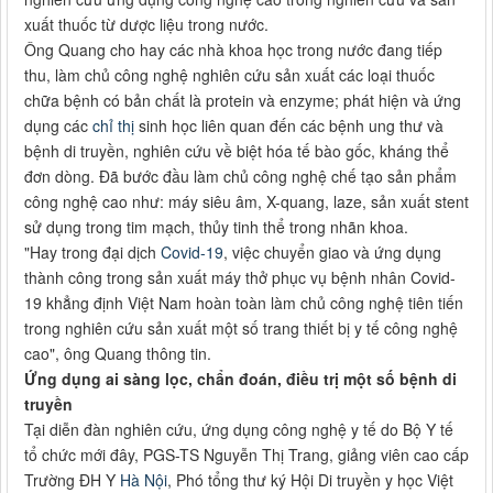
xuất thuốc từ dược liệu trong nước.
Ông Quang cho hay các nhà khoa học trong nước đang tiếp
thu, làm chủ công nghệ nghiên cứu sản xuất các loại thuốc
chữa bệnh có bản chất là protein và enzyme; phát hiện và ứng
dụng các
chỉ thị
sinh học liên quan đến các bệnh ung thư và
bệnh di truyền, nghiên cứu về biệt hóa tế bào gốc, kháng thể
đơn dòng. Đã bước đầu làm chủ công nghệ chế tạo sản phẩm
công nghệ cao như: máy siêu âm, X-quang, laze, sản xuất stent
sử dụng trong tim mạch, thủy tinh thể trong nhãn khoa.
"Hay trong đại dịch
Covid-19
, việc chuyển giao và ứng dụng
thành công trong sản xuất máy thở phục vụ bệnh nhân Covid-
19 khẳng định Việt Nam hoàn toàn làm chủ công nghệ tiên tiến
trong nghiên cứu sản xuất một số trang thiết bị y tế công nghệ
cao", ông Quang thông tin.
Ứng dụng ai sàng lọc, chẩn đoán, điều trị một số bệnh di
truyền
Tại diễn đàn nghiên cứu, ứng dụng công nghệ y tế do Bộ Y tế
tổ chức mới đây, PGS-TS Nguyễn Thị Trang, giảng viên cao cấp
Trường ĐH Y
Hà Nội
, Phó tổng thư ký Hội Di truyền y học Việt