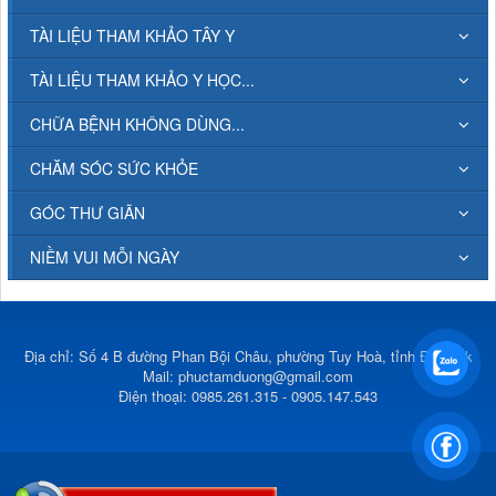
TÀI LIỆU THAM KHẢO TÂY Y
TÀI LIỆU THAM KHẢO Y HỌC...
CHỮA BỆNH KHÔNG DÙNG...
CHĂM SÓC SỨC KHỎE
GÓC THƯ GIÃN
NIỀM VUI MỖI NGÀY
Địa chỉ: Số 4 B đường Phan Bội Châu, phường Tuy Hoà, tỉnh Đắk Lắk
Mail:
phuctamduong@gmail.com
Điện thoại: 0985.261.315 - 0905.147.543