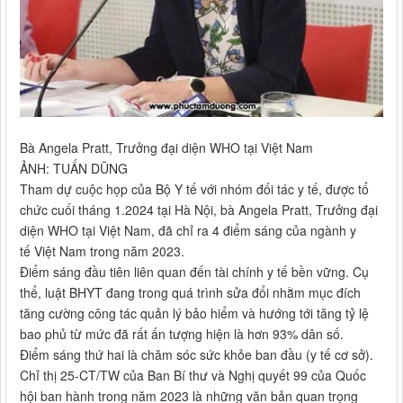
Bà Angela Pratt, Trưởng đại diện WHO tại Việt Nam
ẢNH: TUẤN DŨNG
Tham dự cuộc họp của Bộ Y tế với nhóm đối tác y tế, được tổ
chức cuối tháng 1.2024 tại Hà Nội, bà Angela Pratt, Trưởng đại
diện WHO tại Việt Nam, đã chỉ ra 4 điểm sáng của ngành y
tế Việt Nam trong năm 2023.
Điểm sáng đầu tiên liên quan đến tài chính y tế bền vững. Cụ
thể, luật BHYT đang trong quá trình sửa đổi nhằm mục đích
tăng cường công tác quản lý bảo hiểm và hướng tới tăng tỷ lệ
bao phủ từ mức đã rất ấn tượng hiện là hơn 93% dân số.
Điểm sáng thứ hai là chăm sóc sức khỏe ban đầu (y tế cơ sở).
Chỉ thị 25-CT/TW của Ban Bí thư và Nghị quyết 99 của Quốc
hội ban hành trong năm 2023 là những văn bản quan trọng