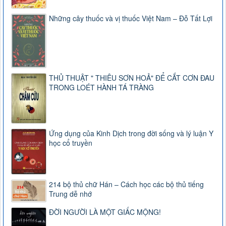
Những cây thuốc và vị thuốc Việt Nam – Đỗ Tất Lợi
THỦ THUẬT " THIÊU SƠN HOẢ" ĐỂ CẮT CƠN ĐAU
TRONG LOÉT HÀNH TÁ TRÀNG
Ứng dụng của Kinh Dịch trong đời sống và lý luận Y
học cổ truyền
214 bộ thủ chữ Hán – Cách học các bộ thủ tiếng
Trung dễ nhớ
ĐỜI NGƯỜI LÀ MỘT GIẤC MỘNG!