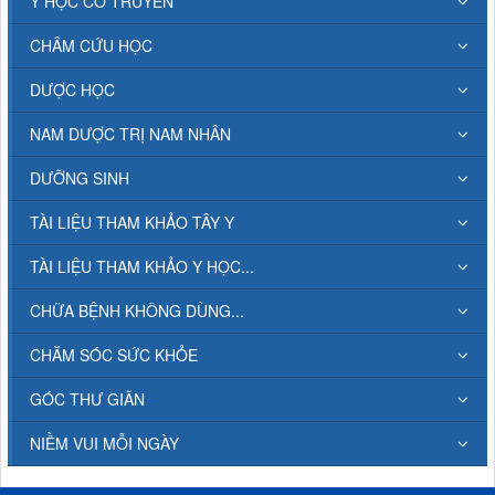
Y HỌC CỔ TRUYỀN
CHÂM CỨU HỌC
DƯỢC HỌC
NAM DƯỢC TRỊ NAM NHÂN
DƯỠNG SINH
TÀI LIỆU THAM KHẢO TÂY Y
TÀI LIỆU THAM KHẢO Y HỌC...
CHỮA BỆNH KHÔNG DÙNG...
CHĂM SÓC SỨC KHỎE
GÓC THƯ GIÃN
NIỀM VUI MỖI NGÀY