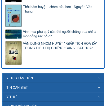
Thời bấm huyệt - châm cứu học - Nguyễn Văn
Thang
Vinh hoa phú quý của đời người chẳng qua chỉ là
một đống rác bỏ đi".
VẬN DỤNG NHÓM HUYỆT " GIÁP TÍCH HOA ĐÀ"
TRONG ĐIỀU TRỊ CHỨNG "CAN VỊ BẤT HÒA"
Y HỌC TÂM HỒN
TIN CẦN BIẾT
Y THƯ