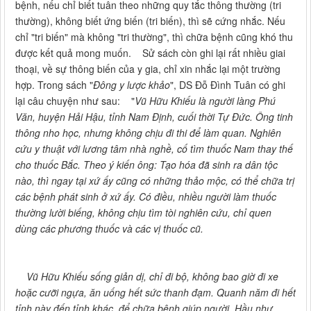
bệnh, nếu chỉ biết tuân theo những quy tắc thông thường (tri
thường), không biết ứng biến (tri biến), thì sẽ cứng nhắc. Nếu
chỉ "tri biến" mà không "tri thường", thì chữa bệnh cũng khó thu
được kết quả mong muốn. Sử sách còn ghi lại rất nhiều giai
thoại, về sự thông biến của y gia, chỉ xin nhắc lại một trường
hợp. Trong sách "
Đông y lược khảo
", DS Đỗ Đình Tuân có ghi
lại câu chuyện như sau: "
Vũ Hữu Khiếu là người làng Phú
Văn, huyện Hải Hậu, tỉnh Nam Định, cuối thời Tự Đức. Ông tinh
thông nho học, nhưng không chịu đi thi để làm quan. Nghiên
cứu y thuật với lương tâm nhà nghề, cố tìm thuốc Nam thay thế
cho thuốc Bắc. Theo ý kiến ông: Tạo hóa đã sinh ra dân tộc
nào, thì ngay tại xứ ấy cũng có những thảo mộc, có thể chữa trị
các bệnh phát sinh ở xứ ấy. Có điều, nhiều người làm thuốc
thường lười biếng, không chịu tìm tòi nghiên cứu, chỉ quen
dùng các phương thuốc và các vị thuốc cũ.
Vũ Hữu Khiếu sống giản dị, chỉ đi bộ, không bao giờ đi xe
hoặc cưỡi ngựa, ăn uống hết sức thanh đạm. Quanh năm đi hết
tỉnh này đến tỉnh khác, để chữa bệnh giúp người. Hầu như