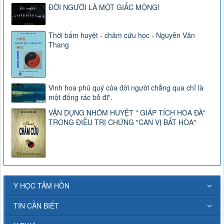
ĐỜI NGƯỜI LÀ MỘT GIẤC MỘNG!
Thời bấm huyệt - châm cứu học - Nguyễn Văn
Thang
Vinh hoa phú quý của đời người chẳng qua chỉ là
một đống rác bỏ đi".
VẬN DỤNG NHÓM HUYỆT " GIÁP TÍCH HOA ĐÀ"
TRONG ĐIỀU TRỊ CHỨNG "CAN VỊ BẤT HÒA"
Y HỌC TÂM HỒN
TIN CẦN BIẾT