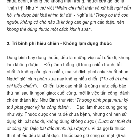
chữa bệnh, không thể không thận trọng, người xưa gọi đó là
"thận trị". Như Y thư viết “
Nhân chi nhất thân vô xứ bất nghi cẩn
hộ, nhi dược bất khả khinh thí dã
" - Nghĩa là "
Trong cơ thể con
người, không có chỗ nào là không cần giữ gìn cẩn thận, nên
không thể dùng thuốc một cách khinh suất
".
2. Tri binh phi hiếu chiến - Không lạm dụng thuốc
Dùng binh hay dùng thuốc, đều là những việc bất đắc dĩ, không
làm không được. Để giành thắng lợi trong chiến tranh, tốt
nhất là không cần giao chiến, mà kẻ địch phải chịu khuất phục.
Người giỏi binh pháp xưa nay không hiếu chiến ("
Tự cổ tri binh
phi hiếu chiến"
). Chiến lược cao nhất là dùng mưu; cấp bậc
thứ hai sau là ngoại giao; cuối cùng, mới là việc tấn công, đánh
chiếm thành lũy. Như Binh thư viết "
Thượng binh phạt mưu; kỳ
thứ phạt giao; kỳ hạ công thành
”. Đạo làm thuốc cũng giống
như vậy. Thuốc được chế ra để chữa bệnh, nhưng chỉ nên sử
dụng khi bất đắc dĩ, không dùng không được ("
Dược chi thiết dã
dĩ công tật. Diệc bất đắc dĩ nhi hậu dụng
"). Vì đã gọi là thuốc,
thì ít nhiều đều là chất độc. Thuốc bao giờ cũng có mặt lợi và