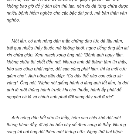
không bao giờ để ý đến tiền thù lao, nên dù đã từng chữa được
nhiều bệnh hiểm nghèo cho các bậc đại phú, mà bản thân vẫn
nghèo.
Một lần, có anh nông dân mắc chứng đau tức đã lâu năm,
trải qua nhiều thầy thuốc mà không khỏi, nghe tiếng ông liền lại
xin chữa giúp. Xem mạch xong ông nói: "Bệnh anh nguy lắm,
không chữa thì chết đến nơi. Nhưng anh đã thành tâm tin thầy,
bảo sao cũng phải nghe, đòi sao cũng phải làm, thì ta mới cứu
giùm cho". Anh nông dân đáp: "Cụ dậy thế nào con cũng xin
vâng". Ông nói: "Nghe nói giống hành ở làng anh tốt lắm, ta đòi
anh lễ một thúng hành trước khi cho thuốc, hành ấy phải để
nguyên cả lá và chính anh phải đội sang đây mới được".
Anh nông dân hết sức tin thầy, hôm sau chịu khó đội một
thúng hành đầy, đi bộ ba bốn cây số đem sang lễ thầy. Nhưng
sang tới nơi ông đòi thêm một thúng nữa. Ngày thứ hai bệnh