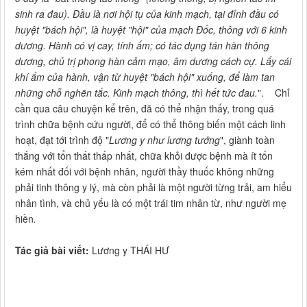
sinh ra đau). Đầu là nơi hội tụ của kinh mạch, tại đỉnh đầu có
huyệt "bách hội", là huyệt "hội" của mạch Đốc, thông với 6 kinh
dương. Hành có vị cay, tính ấm; có tác dụng tán hàn thông
dương, chủ trị phong hàn cảm mạo, âm dương cách cự. Lấy cái
khí ấm của hành, vận từ huyệt "bách hội" xuống, để làm tan
những chỗ nghẽn tắc. Kinh mạch thông, thì hết tức đau.
". Chỉ
cần qua câu chuyện kể trên, đã có thể nhận thấy, trong quá
trình chữa bệnh cứu người, để có thể thông biến một cách linh
hoạt, đạt tới trình độ "
Lương y như lương tướng
", giành toàn
thắng với tổn thất thấp nhất, chữa khỏi được bệnh mà ít tốn
kém nhất đối với bệnh nhân, người thầy thuốc không những
phải tinh thông y lý, mà còn phải là một người từng trải, am hiểu
nhân tình, và chủ yếu là có một trái tim nhân từ, như người mẹ
hiền
.
Tác giả bài viết:
Lương y THÁI HƯ