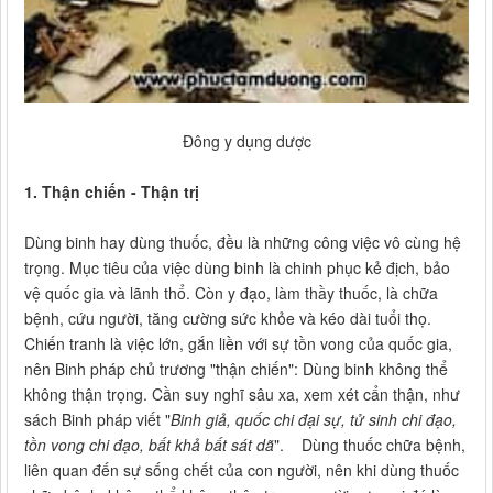
Đông y dụng dược
1. Thận chiến - Thận trị
Dùng binh hay dùng thuốc, đều là những công việc vô cùng hệ
trọng. Mục tiêu của việc dùng binh là chinh phục kẻ địch, bảo
vệ quốc gia và lãnh thổ. Còn y đạo, làm thầy thuốc, là chữa
bệnh, cứu người, tăng cường sức khỏe và kéo dài tuổi thọ.
Chiến tranh là việc lớn, gắn liền với sự tồn vong của quốc gia,
nên Binh pháp chủ trương "thận chiến": Dùng binh không thể
không thận trọng. Cần suy nghĩ sâu xa, xem xét cẩn thận, như
sách Binh pháp viết "
Binh giả, quốc chi đại sự, tử sinh chi đạo,
tồn vong chi đạo, bất khả bất sát dã
". Dùng thuốc chữa bệnh,
liên quan đến sự sống chết của con người, nên khi dùng thuốc