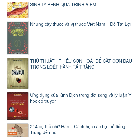
SINH LÝ BỆNH QUÁ TRÌNH VIÊM
Những cây thuốc và vị thuốc Việt Nam – Đỗ Tất Lợi
THỦ THUẬT " THIÊU SƠN HOẢ" ĐỂ CẮT CƠN ĐAU
TRONG LOÉT HÀNH TÁ TRÀNG
Ứng dụng của Kinh Dịch trong đời sống và lý luận Y
học cổ truyền
214 bộ thủ chữ Hán – Cách học các bộ thủ tiếng
Trung dễ nhớ