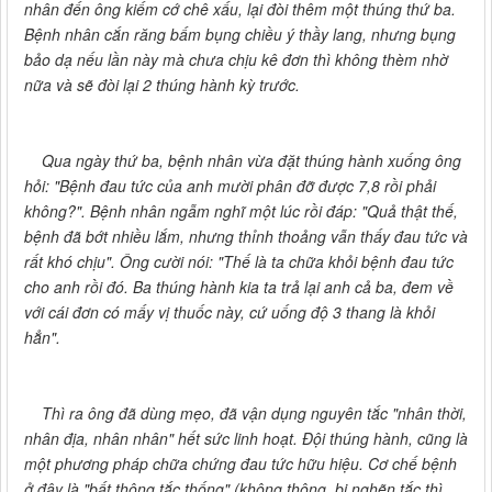
nhân đến ông kiếm cớ chê xấu, lại đòi thêm một thúng thứ ba.
Bệnh nhân cắn răng bấm bụng chiều ý thầy lang, nhưng bụng
bảo dạ nếu lần này mà chưa chịu kê đơn thì không thèm nhờ
nữa và sẽ đòi lại 2 thúng hành kỳ trước.
Qua ngày thứ ba, bệnh nhân vừa đặt thúng hành xuống ông
hỏi: "Bệnh đau tức của anh mười phân đỡ được 7,8 rồi phải
không?". Bệnh nhân ngẫm nghĩ một lúc rồi đáp: "Quả thật thế,
bệnh đã bớt nhiều lắm, nhưng thỉnh thoảng vẫn thấy đau tức và
rất khó chịu". Ông cười nói: "Thế là ta chữa khỏi bệnh đau tức
cho anh rồi đó. Ba thúng hành kia ta trả lại anh cả ba, đem về
với cái đơn có mấy vị thuốc này, cứ uống độ 3 thang là khỏi
hẳn".
Thì ra ông đã dùng mẹo, đã vận dụng nguyên tắc "nhân thời,
nhân địa, nhân nhân" hết sức linh hoạt. Đội thúng hành, cũng là
một phương pháp chữa chứng đau tức hữu hiệu. Cơ chế bệnh
ở đây là "bất thông tắc thống" (không thông, bị nghẽn tắc thì