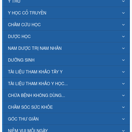
Y THƯ
Y HỌC CỔ TRUYỀN
CHÂM CỨU HỌC
DƯỢC HỌC
NAM DƯỢC TRỊ NAM NHÂN
DƯỠNG SINH
TÀI LIỆU THAM KHẢO TÂY Y
TÀI LIỆU THAM KHẢO Y HỌC...
CHỮA BỆNH KHÔNG DÙNG...
CHĂM SÓC SỨC KHỎE
GÓC THƯ GIÃN
NIỀM VUI MỖI NGÀY