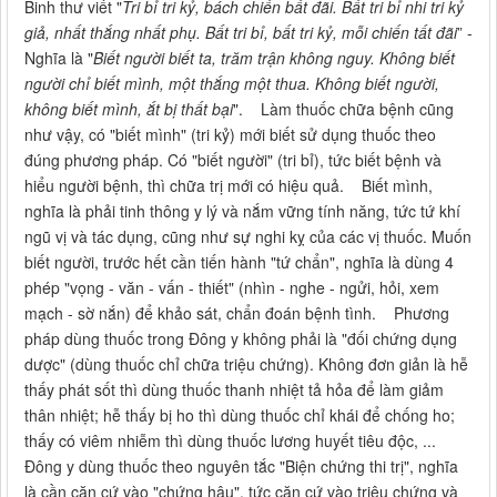
Binh thư viết "
Tri bỉ tri kỷ, bách chiến bất đãi. Bất tri bỉ nhi tri kỷ
giả, nhất thắng nhất phụ. Bất tri bỉ, bất tri kỷ, mỗi chiến tất đãi
” -
Nghĩa là "
Biết người biết ta, trăm trận không nguy. Không biết
người chỉ biết mình, một thắng một thua. Không biết người,
không biết mình, ắt bị thất bại
". Làm thuốc chữa bệnh cũng
như vậy, có "biết mình" (tri kỷ) mới biết sử dụng thuốc theo
đúng phương pháp. Có "biết người" (tri bỉ), tức biết bệnh và
hiểu người bệnh, thì chữa trị mới có hiệu quả. Biết mình,
nghĩa là phải tinh thông y lý và nắm vững tính năng, tức tứ khí
ngũ vị và tác dụng, cũng như sự nghi kỵ của các vị thuốc. Muốn
biết người, trước hết cần tiến hành "tứ chẩn", nghĩa là dùng 4
phép "vọng - văn - vấn - thiết" (nhìn - nghe - ngửi, hỏi, xem
mạch - sờ nắn) để khảo sát, chẩn đoán bệnh tình. Phương
pháp dùng thuốc trong Đông y không phải là "đối chứng dụng
dược" (dùng thuốc chỉ chữa triệu chứng). Không đơn giản là hễ
thấy phát sốt thì dùng thuốc thanh nhiệt tả hỏa để làm giảm
thân nhiệt; hễ thấy bị ho thì dùng thuốc chỉ khái để chống ho;
thấy có viêm nhiễm thì dùng thuốc lương huyết tiêu độc, ...
Đông y dùng thuốc theo nguyên tắc "Biện chứng thi trị", nghĩa
là cần căn cứ vào "chứng hậu", tức căn cứ vào triệu chứng và