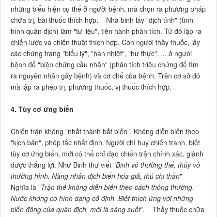
những biểu hiện cụ thể ở người bệnh, mà chọn ra phương pháp
chữa trị, bài thuốc thích hợp. Nhà binh lấy "địch tình" (tình
hình quân địch) làm "tư liệu", tiến hành phân tích. Từ đó lập ra
chiến lược và chiến thuật thích hợp. Còn người thầy thuốc, lấy
các chứng trạng "biểu lý", "hàn nhiệt", "hư thực", ... ở người
bệnh để "biện chứng cầu nhân" (phân tích triệu chứng để tìm
ra nguyên nhân gây bệnh) và cơ chế của bệnh. Trên cơ sở đó
mà lập ra phép trị, phương thuốc, vị thuốc thích hợp.
4. Tùy cơ ứng biến
Chiến trận không "nhất thành bất biến". Không diễn biến theo
"kịch bản", phép tắc nhất định. Người chỉ huy chiến tranh, biết
tùy cơ ứng biến, mới có thể chỉ đạo chiến trận chính xác, giành
được thắng lợi. Như Binh thư viết "
Binh vô thường thế, thủy vô
thường hình. Năng nhân địch biến hóa giả, thủ chi thần
" -
Nghĩa là "
Trận thế không diễn biến theo cách thông thường.
Nước không có hình dạng cố định. Biết thích ứng với những
biến động của quân địch, mới là sáng suốt
". Thầy thuốc chữa