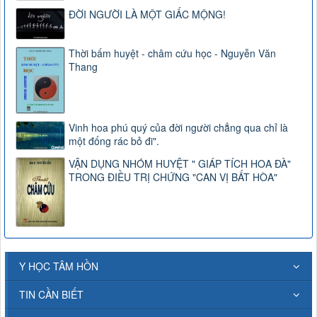
ĐỜI NGƯỜI LÀ MỘT GIẤC MỘNG!
Thời bấm huyệt - châm cứu học - Nguyễn Văn
Thang
Vinh hoa phú quý của đời người chẳng qua chỉ là
một đống rác bỏ đi".
VẬN DỤNG NHÓM HUYỆT " GIÁP TÍCH HOA ĐÀ"
TRONG ĐIỀU TRỊ CHỨNG "CAN VỊ BẤT HÒA"
Y HỌC TÂM HỒN
TIN CẦN BIẾT