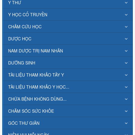
Y THƯ
Y HỌC CỔ TRUYỀN
CHÂM CỨU HỌC
DƯỢC HỌC
NAM DƯỢC TRỊ NAM NHÂN
DƯỠNG SINH
TÀI LIỆU THAM KHẢO TÂY Y
TÀI LIỆU THAM KHẢO Y HỌC...
CHỮA BỆNH KHÔNG DÙNG...
CHĂM SÓC SỨC KHỎE
GÓC THƯ GIÃN
NIỀM VUI MỖI NGÀY