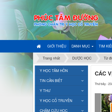
GIỚI THIỆU
DANH MỤC
TIM KI
Trang nhất
DƯỢC HỌC
Từ đi
Y HỌC TÂM HỒN
CÁC V
TIN CẦN BIẾT
Thứ bảy - 23
Y THƯ
Y HỌC CỔ TRUYỀN
CHÂM CỨU HỌC