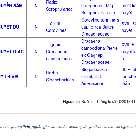
Radix
UYỀN SÂM
N
buergeriana Miq –
nhiệt l
Scrophulariae
Scrophulariaceae
huyết
Cordyline terminalis
Folium
XVIII. C
UYẾT DỤ
N
var. ferrea Baker-
Cordylines
huyết
Dracaenaceae
Dracaena
Lignum
XVII. H
cambodiana Pierre
UYẾT GIÁC
N
Dracaenae
huyết 
ex Gagnep -
cambodianae
ứ
Dracaenaceae
Siegesbeckia
III. Phá
Herba
Y THIÊM
N
orientalis L -
tán ph
Siegesbeckiae
Asteraceae
thấp
Nguồn tin:
Bộ Y tế - Thông tư số 40/2013/T
a học
,
phong thấp
,
nguồn gốc
,
làm thuốc
,
khoáng vật
,
phát tán
,
lá sen
,
cá ngựa
,
nú