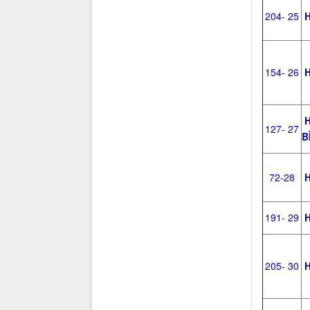
204- 25
H
154- 26
H
H
127- 27
B
72-28
H
191- 29
H
205- 30
H