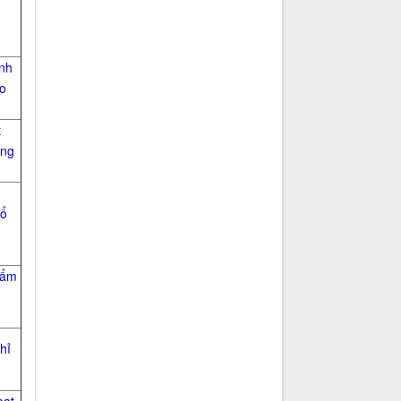
nh
áo
t
ong
Bổ
hẩm
hỉ