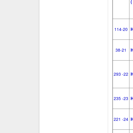
(
114-20
H
38-21
H
293 -22
H
235 -23
H
221 -24
H