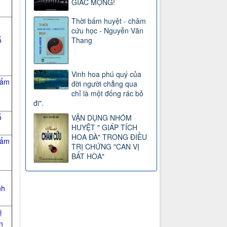
GIẤC MỘNG!
Thời bấm huyệt - châm
cứu học - Nguyễn Văn
Thang
ổ
Vinh hoa phú quý của
hẩm
đời người chẳng qua
chỉ là một đống rác bỏ
đi".
ổ
VẬN DỤNG NHÓM
HUYỆT " GIÁP TÍCH
HOA ĐÀ" TRONG ĐIỀU
hẩm
TRỊ CHỨNG "CAN VỊ
BẤT HÒA"
nh
ị
n