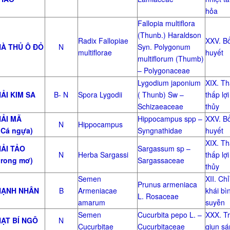
hỏa
Fallopia multiflora
(Thunb.) Haraldson
Radix Fallopiae
XXV. B
À THỦ Ô ĐỎ
N
Syn. Polygonum
multiflorae
huyết
multiflorum (Thumb)
– Polygonaceae
Lygodium japonium
XIX. T
ẢI KIM SA
B- N
Spora Lygodii
( Thunb) Sw –
thấp lợi
Schizaeaceae
thủy
ẢI MÃ
Hippocampus spp –
XXV. B
N
Hippocampus
 Cá ngựa)
Syngnathidae
huyết
XIX. T
ẢI TẢO
Sargassum sp –
N
Herba Sargassi
thấp lợi
 rong mơ)
Sargassaceae
thủy
Semen
XII. Chỉ
Prunus armeniaca
ẠNH NHÂN
B
Armeniacae
khái bì
L. Rosaceae
amarum
suyễn
Semen
Cucurbita pepo L. –
XXX. Tr
ẠT BÍ NGÔ
N
Cucurbitae
Cucurbitaceae
giun sá