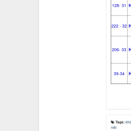
128- 31
H
222 - 32
H
206- 33
H
39-34
H
Tags:
kho
nác