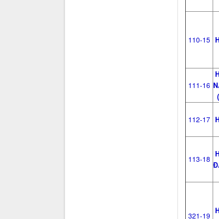
110-15
H
H
111-16
N
(
112-17
H
H
113-18
Đ
H
321-19