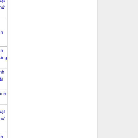
oạt
khứ
nh
nh
ương
nh
ải
ành
oạt
khứ
nh