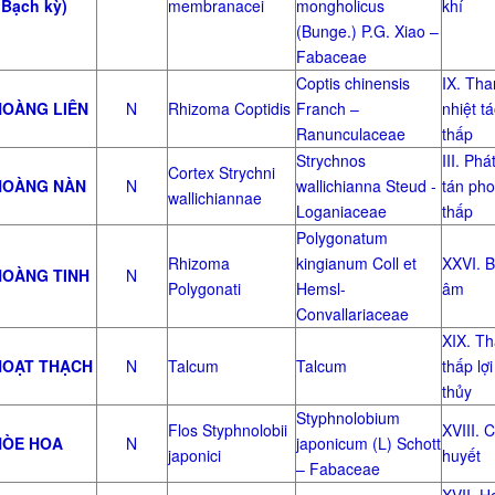
 Bạch kỳ)
membranacei
mongholicus
khí
(Bunge.) P.G. Xiao –
Fabaceae
Coptis chinensis
IX. Tha
OÀNG LIÊN
N
Rhizoma Coptidis
Franch –
nhiệt t
Ranunculaceae
thấp
Strychnos
III. Phá
Cortex Strychni
OÀNG NÀN
N
wallichianna Steud -
tán ph
wallichiannae
Loganiaceae
thấp
Polygonatum
Rhizoma
kingianum Coll et
XXVI. 
OÀNG TINH
N
Polygonati
Hemsl-
âm
Convallariaceae
XIX. T
OẠT THẠCH
N
Talcum
Talcum
thấp lợi
thủy
Styphnolobium
Flos Styphnolobii
XVIII. C
ÒE HOA
N
japonicum (L) Schott
japonici
huyết
– Fabaceae