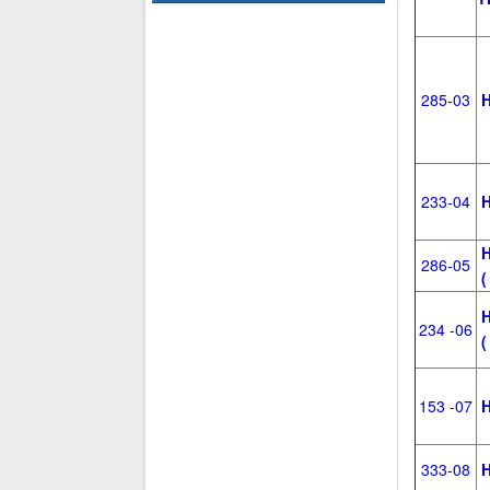
285-03
H
233-04
H
H
286-05
(
H
234 -06
(
153 -07
H
333-08
H