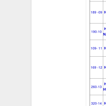
189 -09
H
H
190-10
N
109- 11
H
169 -12
H
H
260-13
H
320-14
H