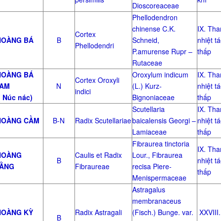
Dioscoreaceae
Phellodendron
chinense C.K.
IX. Tha
Cortex
OÀNG BÁ
B
Schneid,
nhiệt t
Phellodendri
P.amurense Rupr –
thấp
Rutaceae
OÀNG BÁ
Oroxylum indicum
IX. Tha
Cortex Oroxyli
AM
N
(L.) Kurz-
nhiệt t
indici
 Núc nác)
Bignoniaceae
thấp
Scutellaria
IX. Tha
OÀNG CẦM
B-N
Radix Scutellariae
baicalensis Georgi –
nhiệt t
Lamiaceae
thấp
Fibraurea tinctoria
IX. Tha
OÀNG
Caulis et Radix
Lour., Fibraurea
B
nhiệt t
ẰNG
Fibraureae
recisa Piere-
thấp
Menispermaceae
Astragalus
membranaceus
OÀNG KỲ
Radix Astragali
(Fisch.) Bunge. var.
XXVIII.
B