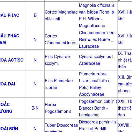
Magnolia officinalis.
Cortex Magnoliae
var. biloba Rehd. &
XVI. H
ẬU PHÁC
B
officinali
E.H. Wilson-
khí
Magnoliaceae
Cinnamomum iners
ẬU PHÁC
Cortex
XVI. H
N
Reinw. ex Blume _
AM
Cinnamomi iners
khí
Lauraceae
IX. Tha
Flos Cynarae
Cynara scolymus L-
OA ACTISO
N
nhiệt t
scolymi
Asteraceae
thấp
Plumeria rubra
XIII. Bì
Flos Plumeriae
L.var. acutifolia (
OA ĐẠI
N
can tức
rubrae
Poir.) Baliey –
phong
Apocynaceae
Pogostemon cablin (
XXII. H
OẮC
Herba
B-N
Blanco) Benth -
thấp ti
ƯƠNG
Pogostemonis
Lamiaceae
đạo
Dioscorea persimilis
Tuber Dioscoreae
XXVIII.
OÀI SƠN
N
Prain et Burkill-
persimilis
khí