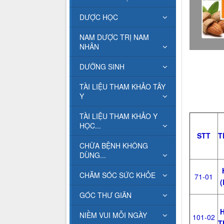
DƯỢC HỌC
NAM DƯỢC TRỊ NAM
NHÂN
DƯỠNG SINH
TÀI LIỆU THAM KHẢO TÂY
Y
TÀI LIỆU THAM KHẢO Y
HỌC...
STT
T
CHỮA BỆNH KHÔNG
DÙNG...
H
CHĂM SÓC SỨC KHỎE
71-01
(
GÓC THƯ GIÃN
H
NIỀM VUI MỖI NGÀY
101-02
T