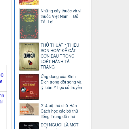
Những cây thuốc và vị
thuốc Việt Nam – Đỗ
Tất Lợi
THỦ THUẬT " THIÊU
SƠN HOẢ" ĐỂ CẮT
CƠN ĐAU TRONG
LOÉT HÀNH TÁ
TRÀNG
ỘC
Ứng dụng của Kinh
M
Dịch trong đời sống và
lý luận Y học cổ truyền
nh
ải
214 bộ thủ chữ Hán –
Cách học các bộ thủ
tiếng Trung dễ nhớ
ĐỜI NGƯỜI LÀ MỘT