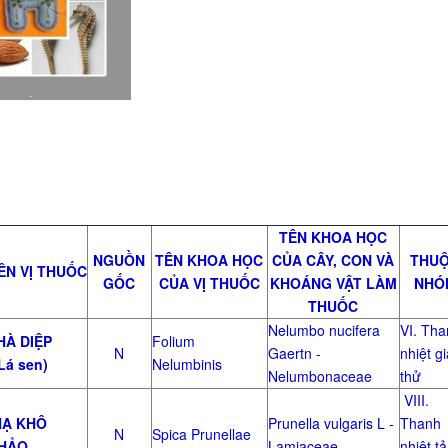
.
TÊN KHOA HỌC
NGUỒN
TÊN KHOA HỌC
CỦA CÂY, CON VÀ
THU
ÊN VỊ THUỐC
GỐC
CỦA VỊ THUỐC
KHOÁNG VẬT LÀM
NHÓ
THUỐC
Nelumbo nucifera
VI. Tha
À DIỆP
Folium
N
Gaertn -
nhiệt gi
Lá sen)
Nelumbinis
Nelumbonaceae
thử
VIII.
Ạ KHÔ
Prunella vulgaris L -
Thanh
N
Spica Prunellae
HẢO
Lamiaceae
nhiệt tả