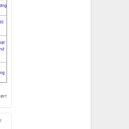
ương
hỉ
oạt
khứ
t
ong
T-BYT
c