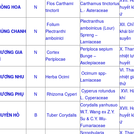
XVII. H
Flos Carthami
Carthamus tinctorius
ỒNG HOA
N
huyết 
tinctorii
L.- Asteraceae
ứ
Plectranthus
Folium
XII. Chỉ
amboinicus (Lour)
ÚNG CHANH
N
Plectranthi
khái bì
Spreng –
amboinici
suyễn
Lamiaceae
Periploca sepium
X. Tha
ƯƠNG GIA
N
Cortex
Bunge –
nhiệt l
Ì
Periplocae
Asclepiaceae
huyết
VI. Tha
Ocimum spp-
ƯƠNG NHU
N
Herba Ocimi
nhiệt gi
Lamiaceae
thử
Cyperus rotundus
XVI. H
ƯƠNG PHỤ
N
Rhizoma Cyperi
L. Cyperaceae
khí
Corydalis yanhusuo
XVII. H
W.T. Wang ex Z.Y.
UYỀN HỒ
B
Tuber Corydalis
huyết 
Su & C.Y. Wu-
ứ
Fumariaceae
Scrophularia
X. Tha