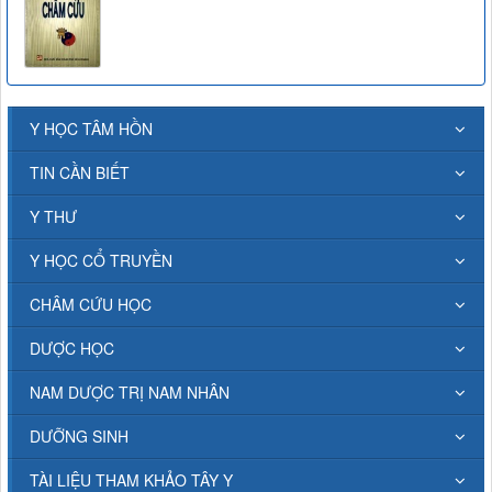
Y HỌC TÂM HỒN
TIN CẦN BIẾT
Y THƯ
Y HỌC CỔ TRUYỀN
CHÂM CỨU HỌC
DƯỢC HỌC
NAM DƯỢC TRỊ NAM NHÂN
DƯỠNG SINH
TÀI LIỆU THAM KHẢO TÂY Y