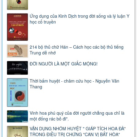
Ứng dụng của Kinh Dịch trong đời sống và lý luận Y
học cổ truyền
214 bộ thủ chữ Hán – Cách học các bộ thủ tiếng
Trung dễ nhớ
ĐỜI NGƯỜI LÀ MỘT GIẤC MỘNG!
Thời bấm huyệt - châm cứu học - Nguyễn Văn
Thang
Vinh hoa phú quý của đời người chẳng qua chỉ là
một đống rác bỏ đi".
VẬN DỤNG NHÓM HUYỆT " GIÁP TÍCH HOA ĐÀ"
TRONG ĐIỀU TRỊ CHỨNG "CAN VỊ BẤT HÒA"