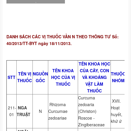
.
DANH SÁCH CÁC VỊ THUỐC VẦN N THEO THÔNG TƯ Số:
40/2013/TT-BYT ngày 18/11/2013.
TÊN KHOA HỌC
TÊN KHOA
CỦA CÂY, CON
TÊN VỊ
NGUỒN
THUỘC
STT
HỌC CỦA VỊ
VÀ KHOÁNG
THUỐC
GỐC
NHÓM
THUỐC
VẬT LÀM
THUỐC
Curcuma
XVII.
Rhizoma
zedoaria
211-
NGA
Hoạt
N
Curcumae
(Christon)
01
TRUẬT
huyết,
zedoariae
Roscoe -
khứ ứ
Zingiberaceae