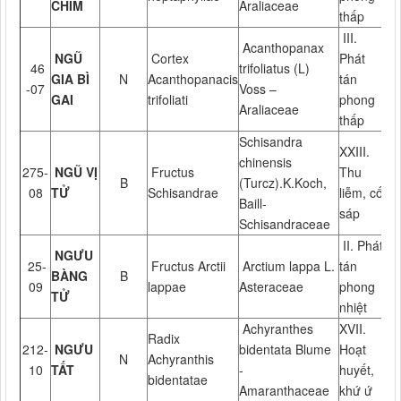
CHIM
Araliaceae
thấp
III.
Acanthopanax
NGŨ
Cortex
Phát
46
trifoliatus (L)
GIA BÌ
N
Acanthopanacis
tán
-07
Voss –
GAI
trifoliati
phong
Araliaceae
thấp
Schisandra
XXIII.
chinensis
275-
NGŨ VỊ
Fructus
Thu
B
(Turcz).K.Koch,
08
TỬ
Schisandrae
liễm, cố
Baill-
sáp
Schisandraceae
II. Phát
NGƯU
25-
Fructus Arctii
Arctium lappa L.
tán
BÀNG
B
09
lappae
Asteraceae
phong
TỬ
nhiệt
Achyranthes
XVII.
Radix
212-
NGƯU
bidentata Blume
Hoạt
N
Achyranthis
10
TẤT
-
huyết,
bidentatae
Amaranthaceae
khứ ứ