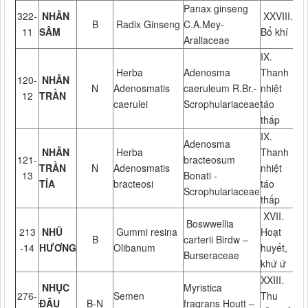
Panax ginseng
322-
NHÂN
XXVIII.
B
Radix Ginseng
C.A.Mey-
11
SÂM
Bổ khí
Araliaceae
IX.
Herba
Adenosma
Thanh
120-
NHÂN
N
Adenosmatis
caeruleum R.Br.-
nhiệt
12
TRẦN
caerulei
Scrophulariaceae
táo
thấp
IX.
Adenosma
NHÂN
Herba
Thanh
121-
bracteosum
TRẦN
N
Adenosmatis
nhiệt
13
Bonati -
TÍA
bracteosi
táo
Scrophulariaceae
thấp
XVII.
Boswwellia
213
NHŨ
Gummi resina
Hoạt
B
carterii Birdw –
-14
HƯƠNG
Olibanum
huyết,
Burseraceae
khứ ứ
XXIII.
NHỤC
Myristica
276-
Semen
Thu
ĐẬU
B-N
fragrans Houtt –