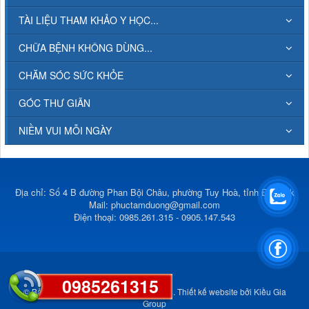
TÀI LIỆU THAM KHẢO Y HỌC...
CHỮA BỆNH KHÔNG DÙNG...
CHĂM SÓC SỨC KHỎE
GÓC THƯ GIÃN
NIỀM VUI MỖI NGÀY
Địa chỉ: Số 4 B đường Phan Bội Châu, phường Tuy Hoà, tỉnh Đắk Lắk
Mail:
phuctamduong@gmail.com
Điện thoại: 0985.261.315 - 0905.147.543
0985261315
© Bản quyền thuộc về
Phúc Tâm Đường
.
Thiết kế website
bởi
Kiều Gia
Group