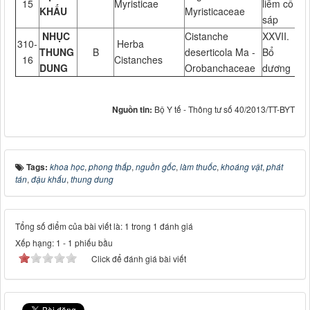
15
Myristicae
liễm cố
KHẤU
Myristicaceae
sáp
NHỤC
Cistanche
XXVII.
310-
Herba
THUNG
B
deserticola Ma -
Bổ
16
Cistanches
DUNG
Orobanchaceae
dương
Nguồn tin:
Bộ Y tế - Thông tư số 40/2013/TT-BYT
Tags:
khoa học
,
phong thấp
,
nguồn gốc
,
làm thuốc
,
khoáng vật
,
phát
tán
,
đậu khấu
,
thung dung
Tổng số điểm của bài viết là: 1 trong 1 đánh giá
Xếp hạng:
1
-
1
phiếu bầu
Click để đánh giá bài viết