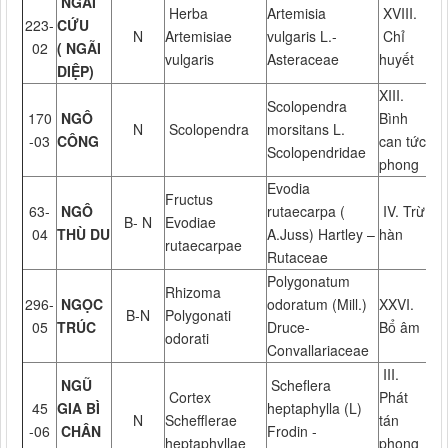
NGÃI
Herba
Artemisia
XVIII.
223-
CỨU
N
Artemisiae
vulgaris L.-
Chỉ
02
( NGÃI
vulgaris
Asteraceae
huyết
DIỆP)
XIII.
Scolopendra
170
NGÔ
Bình
N
Scolopendra
morsitans L.
-03
CÔNG
can tức
Scolopendridae
phong
Evodia
Fructus
63-
NGÔ
rutaecarpa (
IV. Trừ
B- N
Evodiae
04
THÙ DU
A.Juss) Hartley –
hàn
rutaecarpae
Rutaceae
Polygonatum
Rhizoma
296-
NGỌC
odoratum (Mill.)
XXVI.
B-N
Polygonati
05
TRÚC
Druce-
Bổ âm
odorati
Convallariaceae
III.
NGŨ
Scheflera
Cortex
Phát
45
GIA BÌ
heptaphylla (L)
N
Schefflerae
tán
-06
CHÂN
Frodin -
heptaphyllae
phong