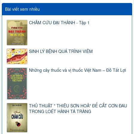
Bài viết xem nhiều
CHÂM CỨU ĐẠI THÀNH - Tập 1
SINH LÝ BỆNH QUÁ TRÌNH VIÊM
Những cây thuốc và vị thuốc Việt Nam – Đỗ Tất Lợi
THỦ THUẬT " THIÊU SƠN HOẢ" ĐỂ CẮT CƠN ĐAU
TRONG LOÉT HÀNH TÁ TRÀNG