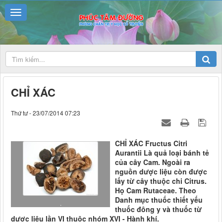
CHỈ XÁC
Thứ tư - 23/07/2014 07:23
CHỈ XÁC Fructus Citri
Aurantii Là quả loại bánh tẻ
của cây Cam. Ngoài ra
nguồn dược liệu còn được
lấy từ cây thuộc chi Citrus.
Họ Cam Rutaceae. Theo
Danh mục thuốc thiết yếu
.
thuốc đông y và thuốc từ
dược liệu lần VI thuộc nhóm XVI - Hành khí.