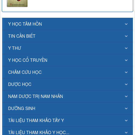
Y HỌC TÂM HỒN
TIN CẦN BIẾT
Y THƯ
Y HỌC CỔ TRUYỀN
CHÂM CỨU HỌC
DƯỢC HỌC
NAM DƯỢC TRỊ NAM NHÂN
DƯỠNG SINH
TÀI LIỆU THAM KHẢO TÂY Y
TÀI LIỆU THAM KHẢO Y HỌC...