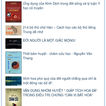
Ứng dụng của Kinh Dịch trong đời sống và lý luận Y
học cổ truyền
214 bộ thủ chữ Hán – Cách học các bộ thủ tiếng
Trung dễ nhớ
ĐỜI NGƯỜI LÀ MỘT GIẤC MỘNG!
Thời bấm huyệt - châm cứu học - Nguyễn Văn
Thang
Vinh hoa phú quý của đời người chẳng qua chỉ là
một đống rác bỏ đi".
VẬN DỤNG NHÓM HUYỆT " GIÁP TÍCH HOA ĐÀ"
TRONG ĐIỀU TRỊ CHỨNG "CAN VỊ BẤT HÒA"