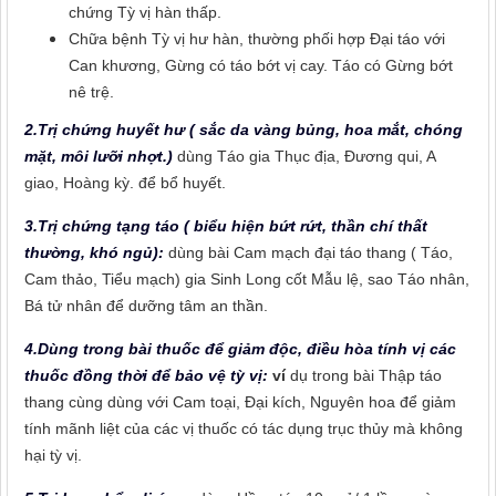
chứng Tỳ vị hàn thấp.
Chữa bệnh Tỳ vị hư hàn, thường phối hợp Đại táo với
Can khương, Gừng có táo bớt vị cay. Táo có Gừng bớt
nê trệ.
2.Trị chứng huyết hư ( sắc da vàng bủng, hoa mắt, chóng
mặt, môi lưỡi nhợt.)
dùng Táo gia Thục địa, Đương qui, A
giao, Hoàng kỳ. để bổ huyết.
3.Trị chứng tạng táo ( biểu hiện bứt rứt, thần chí thất
thường, khó ngủ):
dùng bài Cam mạch đại táo thang ( Táo,
Cam thảo, Tiểu mạch) gia Sinh Long cốt Mẫu lệ, sao Táo nhân,
Bá tử nhân để dưỡng tâm an thần.
4.Dùng trong bài thuốc để giảm độc, điều hòa tính vị các
thuốc đồng thời để bảo vệ tỳ vị:
ví
dụ trong bài Thập táo
thang cùng dùng với Cam toại, Đại kích, Nguyên hoa để giảm
tính mãnh liệt của các vị thuốc có tác dụng trục thủy mà không
hại tỳ vị.