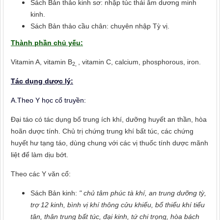
Sách Bản thảo kinh sơ: nhập túc thái âm dương minh
kinh.
Sách Bản thảo cầu chân: chuyên nhập Tỳ vị.
Thành phần chủ yếu:
Vitamin A, vitamin B
, vitamin C, calcium, phosphorous, iron.
2,
Tác dụng dược lý:
A.Theo Y học cổ truyền:
Đại táo có tác dụng bổ trung ích khí, dưỡng huyết an thần, hòa
hoãn dược tính. Chủ trị chứng trung khí bất túc, các chứng
huyết hư tạng táo, dùng chung với các vị thuốc tính dược mãnh
liệt để làm dịu bớt.
Theo các Y văn cổ:
Sách Bản kinh:
" chủ tâm phúc tà khí, an trung dưỡng tỳ,
trợ 12 kinh, bình vị khí thông cửu khiếu, bổ thiểu khí tiểu
tân, thân trung bất túc, đại kinh, tứ chi trọng, hòa bách