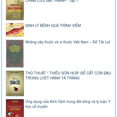
CHÂM CỨU ĐẠI THÀNH - Tập 1
SINH LÝ BỆNH QUÁ TRÌNH VIÊM
Những cây thuốc và vị thuốc Việt Nam – Đỗ Tất Lợi
THỦ THUẬT " THIÊU SƠN HOẢ" ĐỂ CẮT CƠN ĐAU
TRONG LOÉT HÀNH TÁ TRÀNG
Ứng dụng của Kinh Dịch trong đời sống và lý luận Y
học cổ truyền