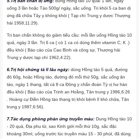
5.Trị ban chẩn dị ứng:
dùng Hồng táo 10 quả/ 1 lần, ngày
uống 3 lần hoặc Táo 500g/ ngày, sắc uống. Trị khỏi 5 ca ban dị
ứng đã chữa Tây y không khỏi ( Tạp chí Trung y dược Thượng
hải 1958,11:29).
Trị ban chẩn không do giảm tiểu cầu: mỗi lần uống Hồng táo 10
quả, ngày 3 lần. Trị 6 ca ( có 1 ca có dùng thêm vitamin C, K .)
đều khỏi ( Báo cáo của Cao Bình và cộng sự, Thượng hải
Trung y dược tạp chí 1962,4:22).
6.Trị hội chứng tả lî lâu ngày:
dùng Hồng táo 5 quả, đưòng
đỏ 60g, hoặc Hồng táo, đường đỏ mỗi thứ 50g, sắc uống ăn
táo, ngày 1 thang, tất cả 8 ca Đông y chẩn đoán Tỳ vị hư hàn
đều khỏi ( Báo cáo của Trịnh an Hoằng, Tân trung y 1986,6:26
. Hoàng cự Điền Hồng táo thang trị khỏi bệnh lî khó chữa, Tân
trung y 1987,6:56).
7.Tác dụng phòng phản ứng truyền máu
:
Dung Hồng táo 10
- 20 quả, Địa phu tử, sao Kinh giới mỗi thứ 10g, sắc đặc
khoảng 30ml, uống trước lúc truyền máu 15 - 30 phút, đã dùng