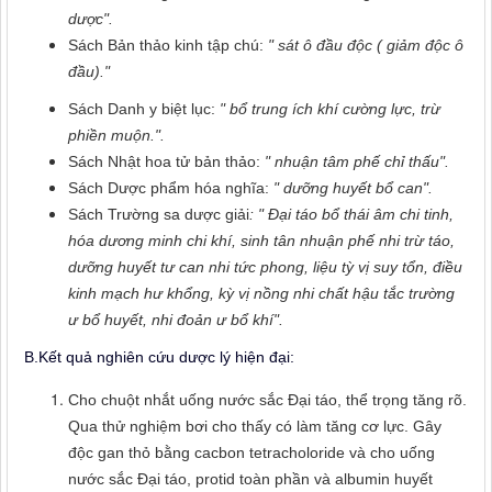
dược".
Sách Bản thảo kinh tập chú:
" sát ô đầu độc ( giảm độc ô
đầu)."
Sách Danh y biệt lục:
" bổ trung ích khí cường lực, trừ
phiền muộn.".
Sách Nhật hoa tử bản thảo:
" nhuận tâm phế chỉ thấu".
Sách Dược phẩm hóa nghĩa:
" dưỡng huyết bổ can".
Sách Trường sa dược giải
: " Đại táo bổ thái âm chi tinh,
hóa dương minh chi khí, sinh tân nhuận phế nhi trừ táo,
dưỡng huyết tư can nhi tức phong, liệu tỳ vị suy tổn, điều
kinh mạch hư khổng, kỳ vị nồng nhi chất hậu tắc trường
ư bổ huyết, nhi đoản ư bổ khí".
B.Kết quả nghiên cứu dược lý hiện đại:
Cho chuột nhắt uống nước sắc Đại táo, thể trọng tăng rõ.
Qua thử nghiệm bơi cho thấy có làm tăng cơ lực. Gây
độc gan thỏ bằng cacbon tetracholoride và cho uống
nước sắc Đại táo, protid toàn phần và albumin huyết