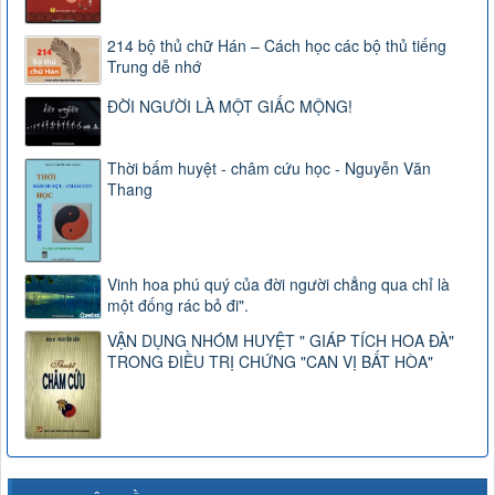
214 bộ thủ chữ Hán – Cách học các bộ thủ tiếng
Trung dễ nhớ
ĐỜI NGƯỜI LÀ MỘT GIẤC MỘNG!
Thời bấm huyệt - châm cứu học - Nguyễn Văn
Thang
Vinh hoa phú quý của đời người chẳng qua chỉ là
một đống rác bỏ đi".
VẬN DỤNG NHÓM HUYỆT " GIÁP TÍCH HOA ĐÀ"
TRONG ĐIỀU TRỊ CHỨNG "CAN VỊ BẤT HÒA"