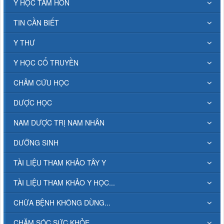
Y HỌC TÂM HỒN
TIN CẦN BIẾT
Y THƯ
Y HỌC CỔ TRUYỀN
CHÂM CỨU HỌC
DƯỢC HỌC
NAM DƯỢC TRỊ NAM NHÂN
DƯỠNG SINH
TÀI LIỆU THAM KHẢO TÂY Y
TÀI LIỆU THAM KHẢO Y HỌC...
CHỮA BỆNH KHÔNG DÙNG...
CHĂM SÓC SỨC KHỎE