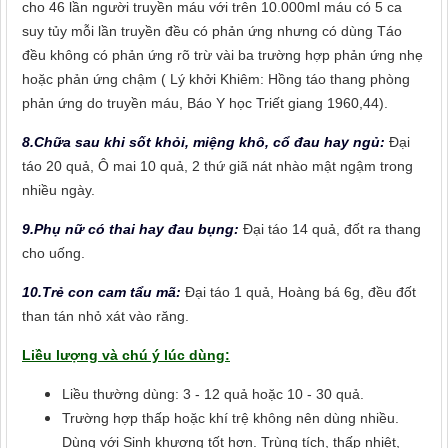
cho 46 lần người truyền máu với trên 10.000ml máu có 5 ca
suy tủy mỗi lần truyền đều có phản ứng nhưng có dùng Táo
đều không có phản ứng rõ trừ vài ba trường hợp phản ứng nhẹ
hoặc phản ứng chậm ( Lý khởi Khiêm: Hồng táo thang phòng
phản ứng do truyền máu, Báo Y học Triết giang 1960,44).
8.Chữa sau khi sốt khỏi, miệng khô, cổ đau hay ngủ:
Đại
táo 20 quả, Ô mai 10 quả, 2 thứ giã nát nhào mật ngậm trong
nhiều ngày.
9.Phụ nữ có thai hay đau bụng:
Đại táo 14 quả, đốt ra thang
cho uống.
10.Trẻ con cam tẩu mã:
Đại táo 1 quả, Hoàng bá 6g, đều đốt
than tán nhỏ xát vào răng.
Liều lượng và chú ý lúc dùng:
Liều thường dùng: 3 - 12 quả hoặc 10 - 30 quả.
Trường hợp thấp hoặc khí trệ không nên dùng nhiều.
Dùng với Sinh khương tốt hơn. Trùng tích, thấp nhiệt,