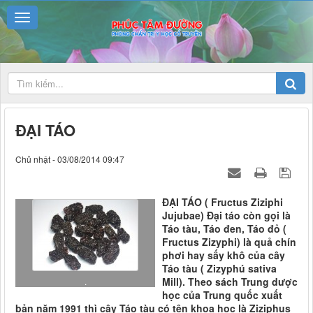
ĐẠI TÁO
Chủ nhật - 03/08/2014 09:47
ĐẠI TÁO ( Fructus Ziziphi
Jujubae) Đại táo còn gọi là
Táo tàu, Táo đen, Táo đỏ (
Fructus Zizyphi) là quả chín
phơi hay sấy khô của cây
Táo tàu ( Zizyphú sativa
Mill). Theo sách Trung dược
.
học của Trung quốc xuất
bản năm 1991 thì cây Táo tàu có tên khoa học là Ziziphus