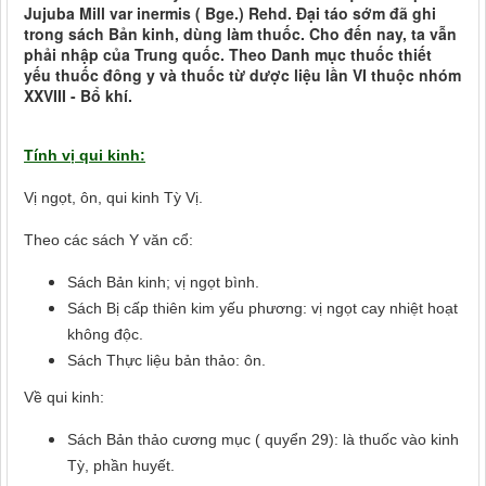
Jujuba Mill var inermis ( Bge.) Rehd. Đại táo sớm đã ghi
trong sách Bản kinh, dùng làm thuốc. Cho đến nay, ta vẫn
phải nhập của Trung quốc. Theo Danh mục thuốc thiết
yếu thuốc đông y và thuốc từ dược liệu lần VI thuộc nhóm
XXVIII - Bổ khí.
Tính vị qui kinh:
Vị ngọt, ôn, qui kinh Tỳ Vị.
Theo các sách Y văn cổ:
Sách Bản kinh; vị ngọt bình.
Sách Bị cấp thiên kim yếu phương: vị ngọt cay nhiệt hoạt
không độc.
Sách Thực liệu bản thảo: ôn.
Về qui kinh:
Sách Bản thảo cương mục ( quyển 29): là thuốc vào kinh
Tỳ, phần huyết.