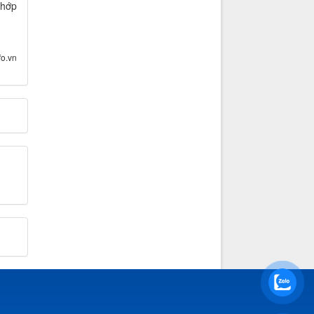
khớp
fo.vn