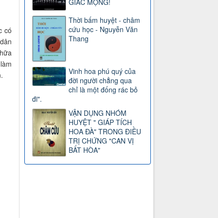
GIẤC MỘNG!
Thời bấm huyệt - châm
cứu học - Nguyễn Văn
c có
Thang
 dân
chữa
 làm
Vinh hoa phú quý của
.
đời người chẳng qua
chỉ là một đống rác bỏ
đi".
VẬN DỤNG NHÓM
HUYỆT " GIÁP TÍCH
HOA ĐÀ" TRONG ĐIỀU
TRỊ CHỨNG "CAN VỊ
BẤT HÒA"