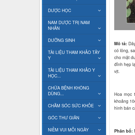
DƯỢC HỌC
NAM DƯỢC TRỊ NAM
NHÂN
DƯỠNG SINH
Mô tả:
Dây 
có lông, s
TÀI LIỆU THAM KHẢO TÂY
cho mặt dư
Y
đỉnh hẹp l
TÀI LIỆU THAM KHẢO Y
vịt.
HỌC...
CHỮA BỆNH KHÔNG
DÙNG...
Hoa mọc t
khoảng 10c
CHĂM SÓC SỨC KHỎE
hình bán c
GÓC THƯ GIÃN
NIỀM VUI MỖI NGÀY
Phân bố:
M