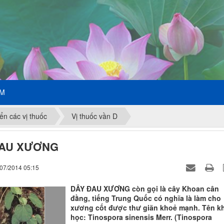
ẾM
ển các vị thuốc
Vị thuốc vần D
ĐAU XƯƠNG
/07/2014 05:15
DÂY ĐAU XƯƠNG còn gọi là cây Khoan cân
đằng, tiếng Trung Quốc có nghĩa là làm cho
xương cốt được thư giãn khoẻ mạnh. Tên k
học: Tinospora sinensis Merr. (Tinospora