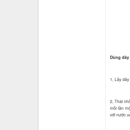
Dùng dây
1, Lấy dây
2, Thái nh
mỗi lần m
với nước u