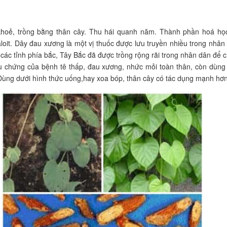
hoẻ, trồng bằng thân cây. Thu hái quanh năm. Thành phần hoá họ
loit. Dây đau xương là một vị thuốc được lưu truyền nhiều trong nhân
 các tỉnh phía bắc, Tây Bắc đã được trồng rộng rãi trong nhân dân để 
u chứng của bệnh tê thấp, đau xương, nhức mỏi toàn thân, còn dùng
Dùng dưới hình thức uống,hay xoa bóp, thân cây có tác dụng mạnh hơn