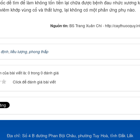
uốc dễ tìm để làm không tốn tiền lại chữa được bệnh đau nhức xương 
à viêm khớp vùng cổ và thắt lưng, lại không có một phản ứng phụ nào.
Nguồn tin:
BS Trang Xuân Chi - http://caythuocquy.in
 định
,
liều lượng
,
phong thấp
 của bài viết là: 0 trong 0 đánh giá
Click để đánh giá bài viết
Địa chỉ: Số 4 B đường Phan Bội Châu, phường Tuy Hoà, tỉnh Đắk Lắk