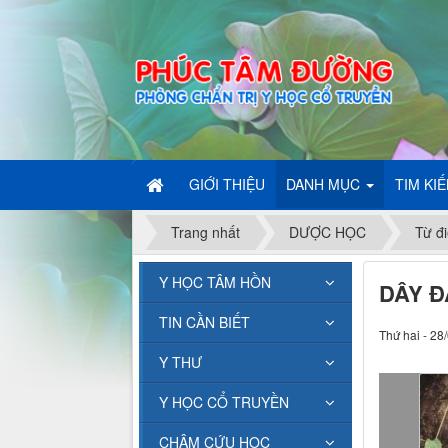
GIỚI THIỆU
DANH MỤC
TIM KI
Trang nhất
DƯỢC HỌC
Từ đi
Y HỌC TÂM HỒN
DÂY 
TIN CẦN BIẾT
Thứ hai - 28
Y THƯ
Y HỌC CỔ TRUYỀN
CHÂM CỨU HỌC