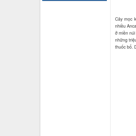
Cây mọc k
nhiều Anca
ở miền núi
những triệ
thuốc bổ. 