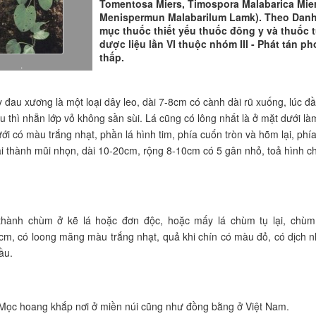
Tomentosa Miers, Timospora Malabarica Mier
Menispermun Malabarilum Lamk). Theo Dan
mục thuốc thiết yếu thuốc đông y và thuốc 
dược liệu lần VI thuộc nhóm III - Phát tán p
thấp.
.
đau xương là một loại dây leo, dài 7-8cm có cành dài rũ xuống, lúc đ
au thì nhẵn lớp vỏ không sần sùi. Lá cũng có lông nhất là ở mặt dưới là
ới có màu trắng nhạt, phần lá hình tim, phía cuốn tròn và hõm lại, phí
ại thành mũi nhọn, dài 10-20cm, rộng 8-10cm có 5 gân nhỏ, toả hình c
hành chùm ở kẽ lá hoặc đơn độc, hoặc mấy lá chùm tụ lại, chùm
m, có loong măng màu trắng nhạt, quả khi chín có màu đỏ, có dịch n
ầu.
ọc hoang khắp nơi ở miền núi cũng như đồng bằng ở Việt Nam.