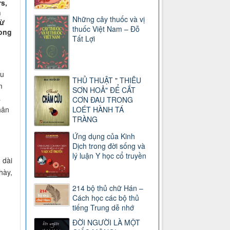
s,
h
Những cây thuốc và vị
từ
thuốc Việt Nam – Đỗ
hong
Tất Lợi
ầu
THỦ THUẬT " THIÊU
m
SƠN HOẢ" ĐỂ CẮT
a
CƠN ĐAU TRONG
LOÉT HÀNH TÁ
hân
TRÀNG
Ứng dụng của Kinh
Dịch trong đời sống và
lý luận Y học cổ truyền
 dài
hày,
214 bộ thủ chữ Hán –
Cách học các bộ thủ
tiếng Trung dễ nhớ
ĐỜI NGƯỜI LÀ MỘT