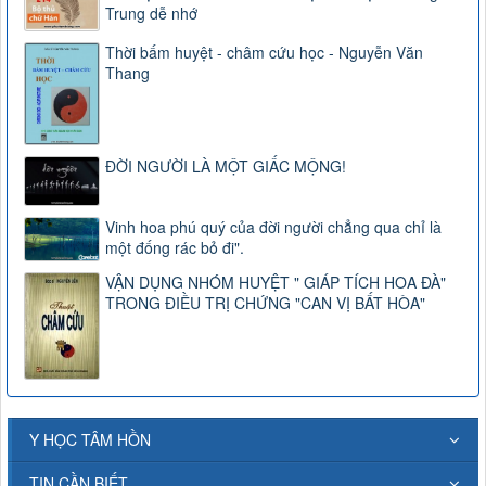
Trung dễ nhớ
Thời bấm huyệt - châm cứu học - Nguyễn Văn
Thang
ĐỜI NGƯỜI LÀ MỘT GIẤC MỘNG!
Vinh hoa phú quý của đời người chẳng qua chỉ là
một đống rác bỏ đi".
VẬN DỤNG NHÓM HUYỆT " GIÁP TÍCH HOA ĐÀ"
TRONG ĐIỀU TRỊ CHỨNG "CAN VỊ BẤT HÒA"
Y HỌC TÂM HỒN
TIN CẦN BIẾT