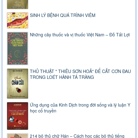
SINH LÝ BỆNH QUÁ TRÌNH VIÊM
Những cây thuốc và vị thuốc Việt Nam – Đỗ Tất Lợi
THỦ THUẬT " THIÊU SƠN HOẢ" ĐỂ CẮT CƠN ĐAU
TRONG LOÉT HÀNH TÁ TRÀNG
Ứng dụng của Kinh Dịch trong đời sống và lý luận Y
học cổ truyền
214 bộ thủ chữ Hán – Cách học các bộ thủ tiếng