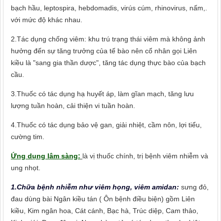
bạch hầu, leptospira, hebdomadis, virús cúm, rhinovirus, nấm,.
với mức độ khác nhau.
2.Tác dụng chống viêm: khu trú trạng thái viêm mà không ảnh
hưởng đến sự tăng trưởng của tế bào nên cổ nhân gọi Liên
kiều là "sang gia thần dược", tăng tác dụng thực bào của bạch
cầu.
3.Thuốc có tác dụng hạ huyết áp, làm gĩan mạch, tăng lưu
lượng tuần hoàn, cải thiện vi tuần hoàn.
4.Thuốc có tác dụng bảo vệ gan, giải nhiệt, cầm nôn, lợi tiểu,
cường tim.
Ứng dụng lâm sàng:
là vị thuốc chính, trị bệnh viêm nhiễm và
ung nhọt.
1.Chữa bệnh nhiễm như viêm họng, viêm amidan:
sưng đỏ,
đau dùng bài Ngân kiều tán ( Ôn bệnh điều biện) gồm Liên
kiều, Kim ngân hoa, Cát cánh, Bạc hà, Trúc diệp, Cam thảo,