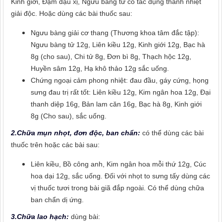
Kinh giới, Đạm đậu xị, Ngưu bàng tử có tác dụng thanh nhiệt
giải độc. Hoặc dùng các bài thuốc sau:
Ngưu bàng giải cơ thang (Thương khoa tâm đắc tập):
Ngưu bàng tử 12g, Liên kiều 12g, Kinh giới 12g, Bạc hà
8g (cho sau), Chi tử 8g, Đơn bì 8g, Thạch hộc 12g,
Huyền sâm 12g, Hạ khô thảo 12g sắc uống.
Chứng ngoại cảm phong nhiệt: đau đầu, gáy cứng, họng
sưng đau trị rất tốt: Liên kiều 12g, Kim ngân hoa 12g, Đại
thanh diệp 16g, Bản lam căn 16g, Bạc hà 8g, Kinh giới
8g (Cho sau), sắc uống.
2.Chữa mụn nhọt, đơn độc, ban chẩn:
có thể dùng các bài
thuốc trên hoặc các bài sau:
Liên kiều, Bồ công anh, Kim ngân hoa mỗi thứ 12g, Cúc
hoa dại 12g, sắc uống. Đối với nhọt to sưng tấy dùng các
vị thuốc tươi trong bài giã đắp ngoài. Có thể dùng chữa
ban chẩn dị ứng.
3.Chữa lao hạch:
dùng bài: