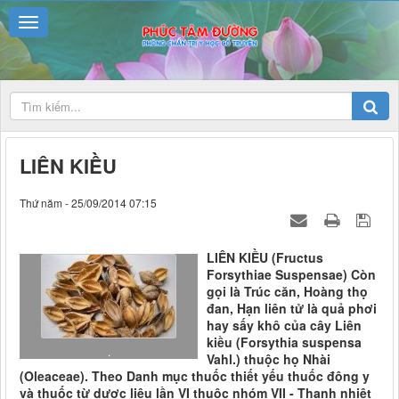
LIÊN KIỀU
Thứ năm - 25/09/2014 07:15
LIÊN KIỀU (Fructus
Forsythiae Suspensae) Còn
gọi là Trúc căn, Hoàng thọ
đan, Hạn liên tử là quả phơi
hay sấy khô của cây Liên
kiều (Forsythia suspensa
.
Vahl.) thuộc họ Nhài
(Oleaceae). Theo Danh mục thuốc thiết yếu thuốc đông y
và thuốc từ dược liệu lần VI thuộc nhóm VII - Thanh nhiệt