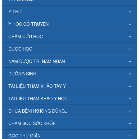
Y THƯ
Y HỌC CỔ TRUYỀN
CHÂM CỨU HỌC
DƯỢC HỌC
NAM DƯỢC TRỊ NAM NHÂN
DƯỠNG SINH
TÀI LIỆU THAM KHẢO TÂY Y
TÀI LIỆU THAM KHẢO Y HỌC...
CHỮA BỆNH KHÔNG DÙNG...
CHĂM SÓC SỨC KHỎE
GÓC THƯ GIÃN