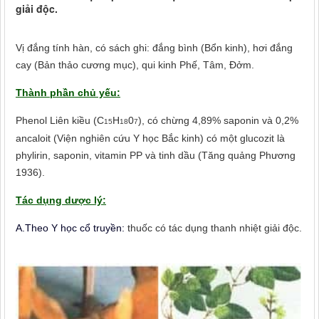
giải độc.
Vị đắng tính hàn, có sách ghi: đắng bình (Bổn kinh), hơi đắng
cay (Bản thảo cương mục), qui kinh Phế, Tâm, Đởm.
Thành phần chủ yếu:
Phenol Liên kiều (C
H
0
), có chừng 4,89% saponin và 0,2%
15
18
7
ancaloit (Viện nghiên cứu Y học Bắc kinh) có một glucozit là
phylirin, saponin, vitamin PP và tinh dầu (Tăng quảng Phương
1936).
Tác dụng dược lý:
A.Theo Y học cổ truyền:
thuốc có tác dụng thanh nhiệt giải độc.