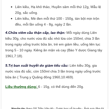
Liên kiều, Hạ khô thảo, Huyền sâm mỗi thứ 12g, Mẫu lệ
20g, sắc uống.
Liên kiều, Mè đen mỗi thứ 100 - 150g, tán bột mịn trộn
đều, mỗi lần uống 4 - 8g, ngày 2 lần.
4.Chữa viêm cầu thận cấp, lao thận:
Mỗi ngày dùng Liên
kiều 30g, cho nước vừa đủ sắc nhỏ lửa còn 150ml, chia 3 lần
trong ngày uống trước bữa ăn, trẻ em giảm liều, uống liên tục
trong 5 - 10 ngày. Kiêng ăn mặn và cay (Báo Y dược Giang tây
1961,7:18).
5.Trị ban xuất huyết do giảm tiểu cầu:
Liên kiều 30g, gia
nước vừa đủ sắc, còn 150ml chia 3 lần trong ngày uống trước
bữa ăn ( Trung y Quãng đông 1960,10:469).
Liều thường dùng:
6 - 15g, có thể dùng đến 20g.
Nguồn tin:
theo GS Trần Văn Kỳ - Dược học cổ truyền - Ảnh sưu tầm từ