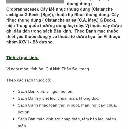
.
thung dung (
Orobranhaceae). Cây Mễ nhục thung dung (Cistanche
ambigua G.Beck. (Bge)), thuộc họ Nhục thung dung. Cây
Nhục thung dung ( Cistanche salsa (C.A. Mey.) G Beck),
hiện Trung quốc thường dùng loại này. Vị thuốc này được
ghi đầu tiên trong sách Bản kinh. .Theo Danh mục thuốc
thiết yếu thuốc đông y và thuốc từ dược liệu lần VI thuộc
nhóm XXVII - Bổ dương.
Tính vị qui kinh:
Vị ngọt mặn, tính ôn. Qui kinh Thận Đại tràng.
Theo các sách thuốc cổ:
Sách Bản kinh: vị ngọt, hơi ôn.
Sách Danh y biệt lục: chua, mặn, không độc.
Sách Cảnh nhạc toàn thư: vị ngọt, mặn, hơi cay, chua,
hơi ôn.
Sách Bản thảo kinh sơ: nhập thận, tâm bào lạc, mệnh
môn.