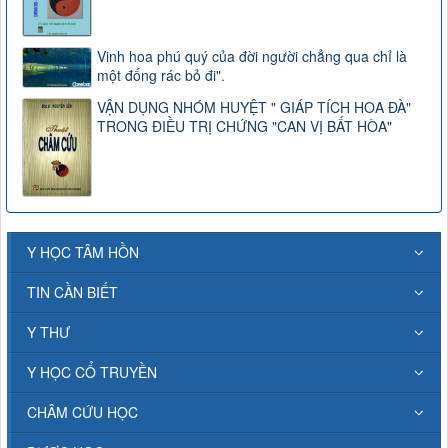
Vinh hoa phú quý của đời người chẳng qua chỉ là
một đống rác bỏ đi".
VẬN DỤNG NHÓM HUYỆT " GIÁP TÍCH HOA ĐÀ"
TRONG ĐIỀU TRỊ CHỨNG "CAN VỊ BẤT HÒA"
Y HỌC TÂM HỒN
TIN CẦN BIẾT
Y THƯ
Y HỌC CỔ TRUYỀN
CHÂM CỨU HỌC