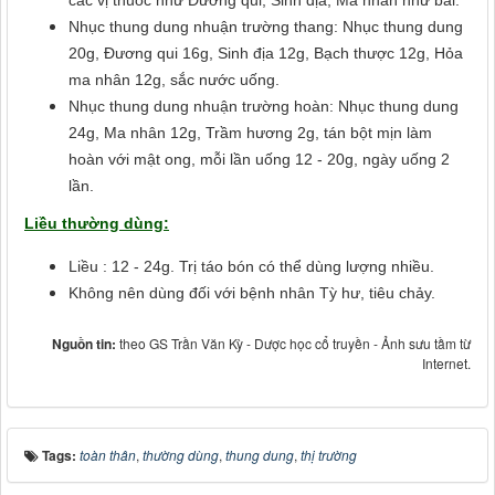
các vị thuốc như Đương qui, Sinh địa, Ma nhân như bài:
Nhục thung dung nhuận trường thang: Nhục thung dung
20g, Đương qui 16g, Sinh địa 12g, Bạch thược 12g, Hỏa
ma nhân 12g, sắc nước uống.
Nhục thung dung nhuận trường hoàn: Nhục thung dung
24g, Ma nhân 12g, Trầm hương 2g, tán bột mịn làm
hoàn với mật ong, mỗi lần uống 12 - 20g, ngày uống 2
lần.
Liều thường dùng:
Liều : 12 - 24g. Trị táo bón có thể dùng lượng nhiều.
Không nên dùng đối với bệnh nhân Tỳ hư, tiêu chảy.
Nguồn tin:
theo GS Trần Văn Kỳ - Dược học cổ truyền - Ảnh sưu tầm từ
Internet.
Tags:
toàn thân
,
thường dùng
,
thung dung
,
thị trường