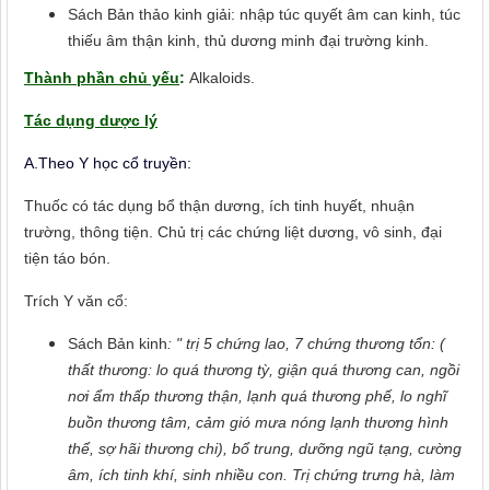
Sách Bản thảo kinh giải: nhập túc quyết âm can kinh, túc
thiếu âm thận kinh, thủ dương minh đại trường kinh.
Thành phần chủ yếu
:
Alkaloids.
Tác dụng dược lý
A.Theo Y học cổ truyền:
Thuốc có tác dụng bổ thận dương, ích tinh huyết, nhuận
trường, thông tiện. Chủ trị các chứng liệt dương, vô sinh, đại
tiện táo bón.
Trích Y văn cổ:
Sách Bản kinh
: " trị 5 chứng lao, 7 chứng thương tổn: (
thất thương: lo quá thương tỳ, giận quá thương can, ngồi
nơi ẩm thấp thương thận, lạnh quá thương phế, lo nghĩ
buồn thương tâm, cảm gió mưa nóng lạnh thương hình
thể, sợ hãi thương chi), bổ trung, dưỡng ngũ tạng, cường
âm, ích tinh khí, sinh nhiều con. Trị chứng trưng hà, làm