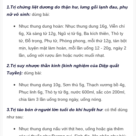
1.Trị chứng liệt dương do thận hư, lưng gối lạnh đau, phụ
nữ vô sinh:
dùng bài:
Nhục thung dung hoàn: Nhục thung dung 16g, Viễn chí
6g, Xà sàng tử 12g, Ngũ vị tử 6g, Ba kích thiên, Thỏ ty
tử, Đỗ trọng, Phụ tử, Phòng phong, mỗi thứ 12g, tán bột
mịn, luyện mật làm hoàn, mỗi lần uống 12 - 20g, ngày 2
lần, uống với rượu ấm hoặc nước muối nhạt.
2.Trị suy nhược thần kinh (kinh nghiệm của Diệp quất
Tuyền):
dùng bài:
Nhục thung dung 10g, Sơn thù 5g, Thạch xương bồ 4g,
Phục linh 6g, Thỏ ty tử 8g, nước 600ml, sắc còn 200ml,
chia làm 3 lần uống trong ngày, uống nóng.
3.Trị táo bón ở người lớn tuổi do khí huyết hư
:
có thể dùng
như sau:
Nhục thung dung nấu với thịt heo, uống hoặc gia thêm