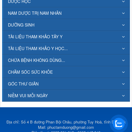
DƯỢC HỌC
NAM DƯỢC TRỊ NAM NHÂN
DƯỠNG SINH
TÀI LIỆU THAM KHẢO TÂY Y
TÀI LIỆU THAM KHẢO Y HỌC...
CHỮA BỆNH KHÔNG DÙNG...
CHĂM SÓC SỨC KHỎE
GÓC THƯ GIÃN
NIỀM VUI MỖI NGÀY
Địa chỉ: Số 4 B đường Phan Bội Châu, phường Tuy Hoà, tỉnh Đắk Lắk
Mail:
phuctamduong@gmail.com