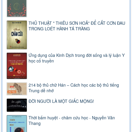
THỦ THUẬT " THIÊU SƠN HOẢ" ĐỂ CẮT CƠN ĐAU
TRONG LOÉT HÀNH TÁ TRÀNG
Ứng dụng của Kinh Dịch trong đời sống và lý luận Y
học cổ truyền
214 bộ thủ chữ Hán – Cách học các bộ thủ tiếng
Trung dễ nhớ
ĐỜI NGƯỜI LÀ MỘT GIẤC MỘNG!
Thời bấm huyệt - châm cứu học - Nguyễn Văn
Thang