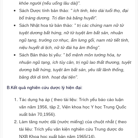
khỏe người (nếu uống lâu dài)".
Sách Dược tính bản thảo:
" ích tinh, kéo dài tuổi thọ, đại
bổ tráng dương. Trị đàn bà băng huyết".
Sách Nhật hoa tử bản thảo:
" trị các chứng nam nữ tử
tuyệt dương bất hứng, nữ tử tuyệt âm bất sản, nhuận
ngũ tạng, trưởng cơ nhục, ấm lưng gối, nam ntử tiết tinh,
niệu huyết di lịch, nữ tử đái hạ âm thống".
Sách Bản thảo bị yếu:
" bổ mệnh môn tướng hỏa, tư
nhuận ngũ tạng, ích tủy cân, trị ngũ lao thất thương, tuyệt
dương bất hứng, tuyệt âm bất sản, yêu tất lãnh thống,
băng đới di tinh. hoạt đại tiện".
B.Kết quả nghiên cứu dược lý hiện đại:
Tác dụng hạ áp ( theo tài liệu: Trích yếu báo cáo luận
văn năm 1956, tập 2, Viện khoa học Y học Trung Quốc
xuất bản 70,1956).
Làm tăng nước dãi (nước miếng) của chuột nhắt ( theo
tài liệu: Trích yếu văn kiện nghiên cứu Trung dược do
NXB Khoa học xuất bản năm 1965(14).