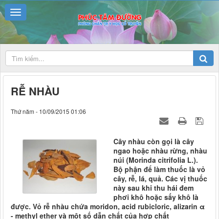
RỄ NHÀU
Thứ năm - 10/09/2015 01:06
Cây nhàu còn gọi là cây
ngao hoặc nhàu rừng, nhàu
núi (Morinda citrifolia L.).
Bộ phận để làm thuốc là vỏ
cây, rễ, lá, quả. Các vị thuốc
này sau khi thu hái đem
phơi khô hoặc sấy khô là
được. Vỏ rễ nhàu chứa moridon, acid rubicloric, alizarin α
- methyl ether và một số dẫn chất của hợp chất