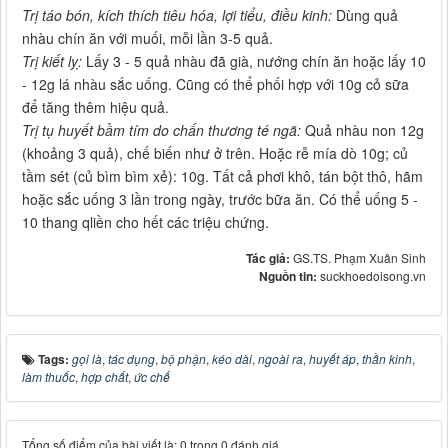
Trị táo bón, kích thích tiêu hóa, lợi tiểu, điều kinh:
Dùng quả
nhàu chín ăn với muối, mỗi lần 3-5 quả.
Trị kiết lỵ:
Lấy 3 - 5 quả nhàu đã già, nướng chín ăn hoặc lấy 10
- 12g lá nhàu sắc uống. Cũng có thể phối hợp với 10g cỏ sữa
để tăng thêm hiệu quả.
Trị tụ huyết bầm tím do chấn thương té ngã:
Quả nhàu non 12g
(khoảng 3 quả), chế biến như ở trên. Hoặc rễ mía dò 10g; củ
tầm sét (củ bìm bìm xẻ): 10g. Tất cả phơi khô, tán bột thô, hãm
hoặc sắc uống 3 lần trong ngày, trước bữa ăn. Có thể uống 5 -
10 thang qliền cho hết các triệu chứng.
Tác giả:
GS.TS. Phạm Xuân Sinh
Nguồn tin:
suckhoedoisong.vn
Tags:
gọi là
,
tác dụng
,
bộ phận
,
kéo dài
,
ngoài ra
,
huyết áp
,
thần kinh
,
làm thuốc
,
hợp chất
,
ức chế
Tổng số điểm của bài viết là: 0 trong 0 đánh giá