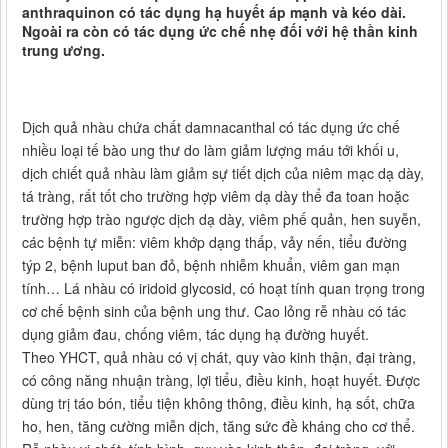
anthraquinon có tác dụng hạ huyết áp mạnh và kéo dài.
Ngoài ra còn có tác dụng ức chế nhẹ đối với hệ thần kinh
trung ương.
Dịch quả nhàu chứa chất damnacanthal có tác dụng ức chế
nhiều loại tế bào ung thư do làm giảm lượng máu tới khối u,
dịch chiết quả nhàu làm giảm sự tiết dịch của niêm mạc dạ dày,
tá tràng, rất tốt cho trường hợp viêm dạ dày thể đa toan hoặc
trường hợp trào ngược dịch dạ dày, viêm phế quản, hen suyễn,
các bệnh tự miễn: viêm khớp dạng thấp, vảy nến, tiểu đường
týp 2, bệnh luput ban đỏ, bệnh nhiễm khuẩn, viêm gan mạn
tính… Lá nhàu có iridoid glycosid, có hoạt tính quan trọng trong
cơ chế bệnh sinh của bệnh ung thư. Cao lỏng rễ nhàu có tác
dụng giảm đau, chống viêm, tác dụng hạ đường huyết.
Theo YHCT, quả nhàu có vị chát, quy vào kinh thận, đại tràng,
có công năng nhuận tràng, lợi tiểu, điều kinh, hoạt huyết. Được
dùng trị táo bón, tiểu tiện không thông, điều kinh, hạ sốt, chữa
ho, hen, tăng cường miễn dịch, tăng sức đề kháng cho cơ thể.