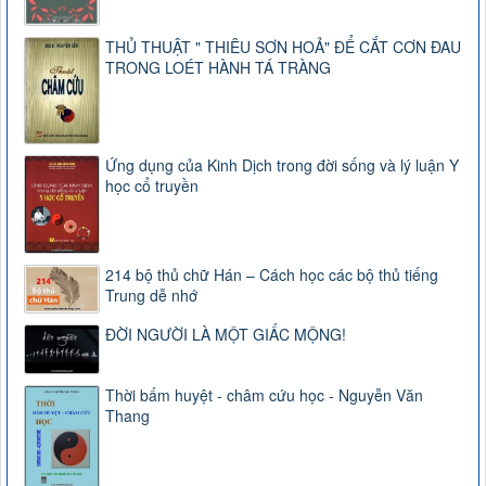
THỦ THUẬT " THIÊU SƠN HOẢ" ĐỂ CẮT CƠN ĐAU
TRONG LOÉT HÀNH TÁ TRÀNG
Ứng dụng của Kinh Dịch trong đời sống và lý luận Y
học cổ truyền
214 bộ thủ chữ Hán – Cách học các bộ thủ tiếng
Trung dễ nhớ
ĐỜI NGƯỜI LÀ MỘT GIẤC MỘNG!
Thời bấm huyệt - châm cứu học - Nguyễn Văn
Thang