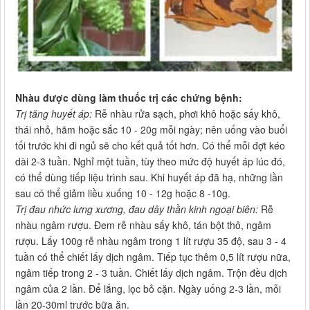
Nhàu được dùng làm thuốc trị các chứng bệnh:
Trị tăng huyết áp:
Rễ nhàu rửa sạch, phơi khô hoặc sấy khô,
thái nhỏ, hãm hoặc sắc 10 - 20g mỗi ngày; nên uống vào buổi
tối trước khi đi ngủ sẽ cho kết quả tốt hơn. Có thể mỗi đợt kéo
dài 2-3 tuần. Nghỉ một tuần, tùy theo mức độ huyết áp lúc đó,
có thể dùng tiếp liệu trình sau. Khi huyết áp đã hạ, những lần
sau có thể giảm liều xuống 10 - 12g hoặc 8 -10g.
Trị đau nhức lưng xương, đau dây thần kinh ngoại biên:
Rễ
nhàu ngâm rượu. Đem rễ nhàu sấy khô, tán bột thô, ngâm
rượu. Lấy 100g rễ nhàu ngâm trong 1 lít rượu 35 độ, sau 3 - 4
tuần có thể chiết lấy dịch ngâm. Tiếp tục thêm 0,5 lít rượu nữa,
ngâm tiếp trong 2 - 3 tuần. Chiết lấy dịch ngâm. Trộn đều dịch
ngâm của 2 lần. Để lắng, lọc bỏ cặn. Ngày uống 2-3 lần, mỗi
lần 20-30ml trước bữa ăn.