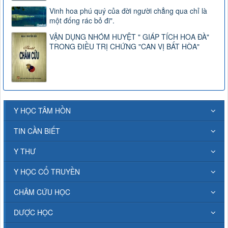
Vinh hoa phú quý của đời người chẳng qua chỉ là
một đống rác bỏ đi".
VẬN DỤNG NHÓM HUYỆT " GIÁP TÍCH HOA ĐÀ"
TRONG ĐIỀU TRỊ CHỨNG "CAN VỊ BẤT HÒA"
Y HỌC TÂM HỒN
TIN CẦN BIẾT
Y THƯ
Y HỌC CỔ TRUYỀN
CHÂM CỨU HỌC
DƯỢC HỌC