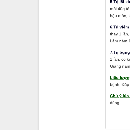
5.Trị lãi k
mỗi 40g tỏ
hậu môn, k
6.Trị viêm
thay 1 lần
Lâm năm 1
7.Trị bụn
1 lần, có 
Giang năm
Liều lượn
bệnh. Đắp 
Chú ý lúc
dùng.