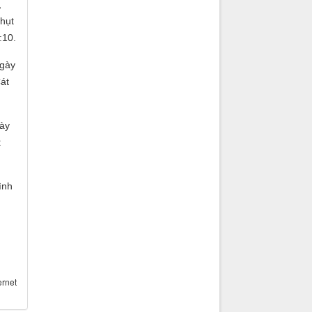
,
thụt
:10.
ngày
át
gày
t
ình
ernet