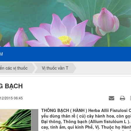
ẾM
ển các vị thuốc
Vị thuốc vần T
G BẠCH
/12/2015 06:45
THÔNG BẠCH ( HÀNH ) Herba Allii Fistulosi 
yếu dùng thân rễ ( củ) cây hành hoa, còn gọi
Đại thông, Thông bạch (Allium fistulóum L ).
cay, tính ấm, qui kinh Phế, Vị. Thuộc họ Hàn