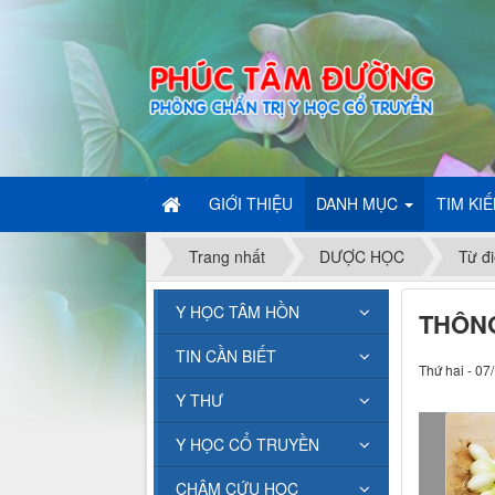
GIỚI THIỆU
DANH MỤC
TIM KI
Trang nhất
DƯỢC HỌC
Từ đi
Y HỌC TÂM HỒN
THÔN
TIN CẦN BIẾT
Thứ hai - 07
Y THƯ
Y HỌC CỔ TRUYỀN
CHÂM CỨU HỌC