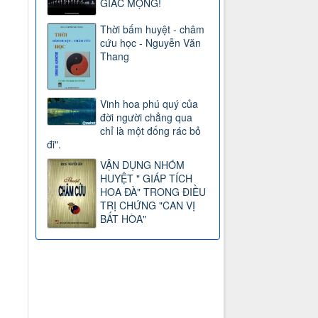
GIẤC MỘNG!
Thời bấm huyệt - châm
cứu học - Nguyễn Văn
Thang
Vinh hoa phú quý của
đời người chẳng qua
chỉ là một đống rác bỏ
đi".
VẬN DỤNG NHÓM
HUYỆT " GIÁP TÍCH
HOA ĐÀ" TRONG ĐIỀU
TRỊ CHỨNG "CAN VỊ
BẤT HÒA"