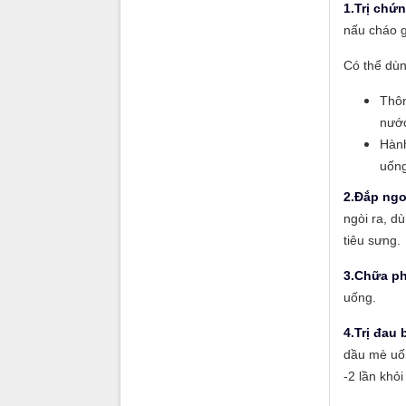
1.Trị chứ
nấu cháo g
Có thể dùn
Thôn
nước
Hành
uống
2.Đắp ngo
ngòi ra, d
tiêu sưng.
3.Chữa ph
uống.
4.Trị đau 
dầu mè uốn
-2 lần khỏ