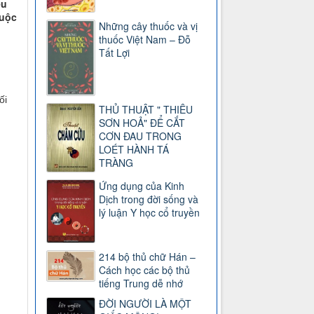
ếu
huộc
Những cây thuốc và vị
thuốc Việt Nam – Đỗ
Tất Lợi
ối
THỦ THUẬT " THIÊU
SƠN HOẢ" ĐỂ CẮT
CƠN ĐAU TRONG
LOÉT HÀNH TÁ
TRÀNG
Ứng dụng của Kinh
Dịch trong đời sống và
lý luận Y học cổ truyền
214 bộ thủ chữ Hán –
Cách học các bộ thủ
tiếng Trung dễ nhớ
ĐỜI NGƯỜI LÀ MỘT