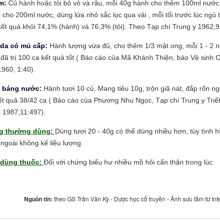
im:
Củ hành hoặc tỏi bỏ vỏ và râu, mỗi 40g hành cho thêm 100ml nước
i cho 200ml nước, dùng lửa nhỏ sắc lọc qua vải , mỗi tối trước lúc ngủ 
ết quả khỏi 74,1% (hành) và 76,3% (tỏi). Theo Tạp chí Trung y 1962,9
 da có mủ cấp:
Hành lượng vừa đủ, cho thêm 1/3 mật ong, mỗi 1 - 2 
, đã trị 100 ca kết quả tốt ( Báo cáo của Mã Khánh Thiện, báo Vệ sinh C
960, 1:40).
g báng nước:
Hành tươi 10 củ, Mang tiêu 10g, trộn giã nát, đắp rốn n
kết quả 38/42 ca ( Báo cáo của Phương Nhu Ngọc, Tạp chí Trung y Triế
 1987,11:497).
g thường dùng:
Dùng tươi 20 - 40g có thể dùng nhiều hơn, tùy tình h
ngoài không kể liều lượng.
 dùng thuốc:
Đối với chứng biểu hư nhiều mồ hôi cẩn thận trong lúc
Nguồn tin:
theo GS Trần Văn Kỳ - Dược học cổ truyền - Ảnh sưu tầm từ Int