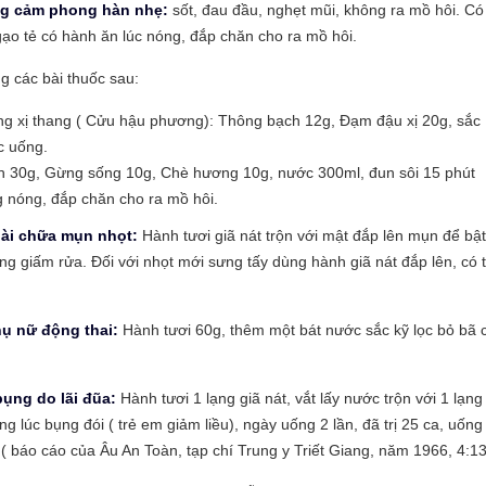
ng cảm phong hàn nhẹ:
sốt, đau đầu, nghẹt mũi, không ra mồ hôi. Có
ạo tẻ có hành ăn lúc nóng, đắp chăn cho ra mồ hôi.
g các bài thuốc sau:
g xị thang ( Cửu hậu phương): Thông bạch 12g, Đạm đậu xị 20g, sắc
 uống.
 30g, Gừng sống 10g, Chè hương 10g, nước 300ml, đun sôi 15 phút
 nóng, đắp chăn cho ra mồ hôi.
ài chữa mụn nhọt:
Hành tươi giã nát trộn với mật đắp lên mụn để bật
ùng giấm rửa. Đối với nhọt mới sưng tấy dùng hành giã nát đắp lên, có 
ụ nữ động thai:
Hành tươi 60g, thêm một bát nước sắc kỹ lọc bỏ bã 
bụng do lãi đũa:
Hành tươi 1 lạng giã nát, vắt lấy nước trộn với 1 lạng
g lúc bụng đói ( trẻ em giảm liều), ngày uống 2 lần, đã trị 25 ca, uống
i ( báo cáo của Âu An Toàn, tạp chí Trung y Triết Giang, năm 1966, 4:13