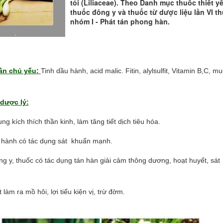
tỏi (Liliaceae). Theo Danh mục thuốc thiết y
thuốc đông y và thuốc từ dược liệu lần VI t
nhóm I - Phát tán phong hàn.
.
ần chủ yếu:
Tinh dầu hành, acid malic. Fitin, alylsulfit, Vitamin B,C, mu
dược lý:
ng kích thích thần kinh, làm tăng tiết dịch tiêu hóa.
 hành có tác dụng sát khuẩn mạnh.
g y, thuốc có tác dụng tán hàn giải cảm thông dương, hoạt huyết, sát
t làm ra mồ hôi, lợi tiểu kiện vị, trừ đờm.