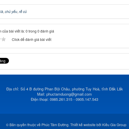
 là
,
chủ yếu
,
rễ củ
 của bài viết là: 0 trong 0 đánh giá
Click để đánh giá bài viết
Địa chỉ: Số 4 B đường Phan Bội Châu, phường Tuy Hoà, tỉnh Đắk Lắk
Mail:
phuctamduong@gmail.com
Điện thoại: 0985.261.315 - 0905.147.543
© Bản quyền thuộc về
Phúc Tâm Đường
.
Thiết kế website
bởi
Kiều Gia Group