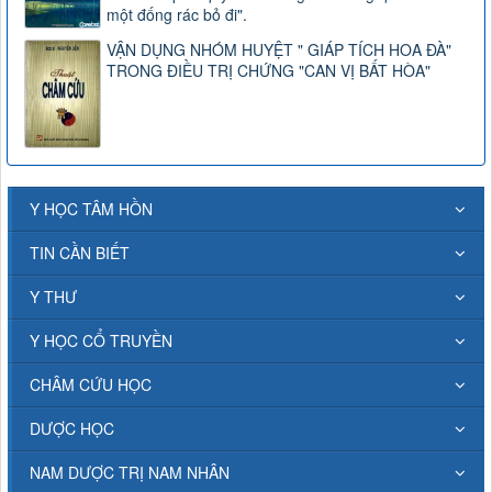
một đống rác bỏ đi".
VẬN DỤNG NHÓM HUYỆT " GIÁP TÍCH HOA ĐÀ"
TRONG ĐIỀU TRỊ CHỨNG "CAN VỊ BẤT HÒA"
Y HỌC TÂM HỒN
TIN CẦN BIẾT
Y THƯ
Y HỌC CỔ TRUYỀN
CHÂM CỨU HỌC
DƯỢC HỌC
NAM DƯỢC TRỊ NAM NHÂN