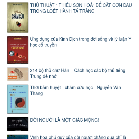
THỦ THUẬT " THIÊU SƠN HOẢ" ĐỂ CẮT CƠN ĐAU
TRONG LOÉT HÀNH TÁ TRÀNG
Ứng dụng của Kinh Dịch trong đời sống và lý luận Y
học cổ truyền
214 bộ thủ chữ Hán – Cách học các bộ thủ tiếng
Trung dễ nhớ
Thời bấm huyệt - châm cứu học - Nguyễn Văn
Thang
ĐỜI NGƯỜI LÀ MỘT GIẤC MỘNG!
Vinh hoa phú quý của đời người chẳng qua chỉ là