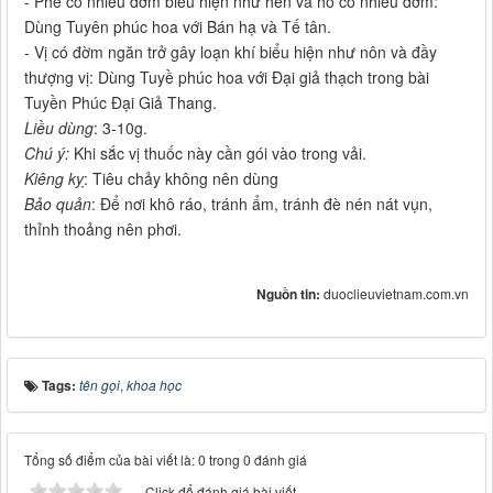
- Phế có nhiều đờm biểu hiện như hen và ho có nhiều đờm:
Dùng Tuyên phúc hoa với Bán hạ và Tế tân.
- Vị có đờm ngăn trở gây loạn khí biểu hiện như nôn và đầy
thượng vị: Dùng Tuyề phúc hoa với Đại giả thạch trong bài
Tuyền Phúc Đại Giả Thang.
Liều dùng
: 3-10g.
Chú ý:
Khi sắc vị thuốc này cần gói vào trong vải.
Kiêng kỵ
: Tiêu chảy không nên dùng
Bảo quản
: Để nơi khô ráo, tránh ẩm, tránh đè nén nát vụn,
thỉnh thoảng nên phơi.
Nguồn tin:
duoclieuvietnam.com.vn
Tags:
tên gọi
,
khoa học
Tổng số điểm của bài viết là: 0 trong 0 đánh giá
Click để đánh giá bài viết