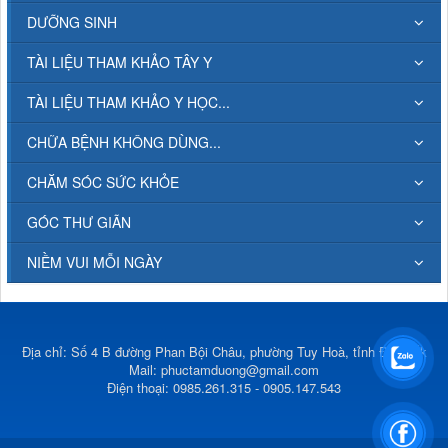
DƯỠNG SINH
TÀI LIỆU THAM KHẢO TÂY Y
TÀI LIỆU THAM KHẢO Y HỌC...
CHỮA BỆNH KHÔNG DÙNG...
CHĂM SÓC SỨC KHỎE
GÓC THƯ GIÃN
NIỀM VUI MỖI NGÀY
Địa chỉ: Số 4 B đường Phan Bội Châu, phường Tuy Hoà, tỉnh Đắk Lắk
Mail:
phuctamduong@gmail.com
Điện thoại: 0985.261.315 - 0905.147.543