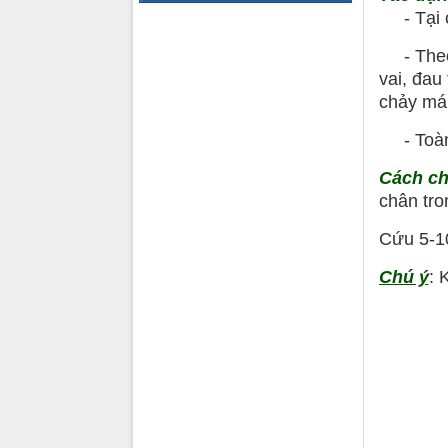
- Tại c
- Theo k
vai, đau
chảy má
- Toàn t
Cách c
chân tro
Cứu 5-10
Chú ý
: 