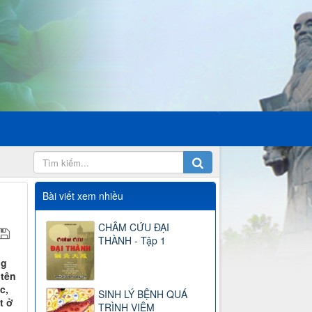
Bài viết xem nhiều
CHÂM CỨU ĐẠI
THÀNH - Tập 1
ng
 tên
c,
SINH LÝ BỆNH QUÁ
t ở
TRÌNH VIÊM