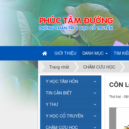
GIỚI THIỆU
DANH MỤC
TIM KI
Trang nhất
CHÂM CỨU HỌC
Y HỌC TÂM HỒN
CÔN 
TIN CẦN BIẾT
Thứ hai - 08
Y THƯ
Y HỌC CỔ TRUYỀN
CHÂM CỨU HỌC