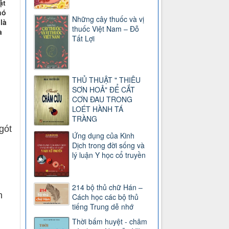
ật
nó
Những cây thuốc và vị
là
thuốc Việt Nam – Đỗ
à
Tất Lợi
THỦ THUẬT " THIÊU
SƠN HOẢ" ĐỂ CẮT
CƠN ĐAU TRONG
LOÉT HÀNH TÁ
TRÀNG
gót
Ứng dụng của Kinh
Dịch trong đời sống và
lý luận Y học cổ truyền
214 bộ thủ chữ Hán –
n
Cách học các bộ thủ
tiếng Trung dễ nhớ
Thời bấm huyệt - châm