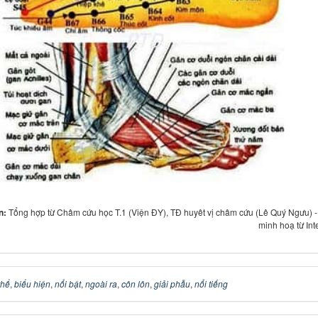
in:
Tổng hợp từ Châm cứu học T.1 (Viện ĐY), TĐ huyêt vị châm cứu (Lê Quý Ngưu) 
minh hoạ từ Int
thể
,
biểu hiện
,
nổi bật
,
ngoài ra
,
côn lôn
,
giải phẫu
,
nổi tiếng