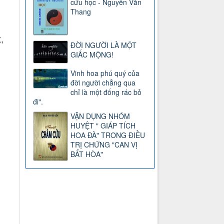
cứu học - Nguyễn Văn
Thang
g
,
ĐỜI NGƯỜI LÀ MỘT
GIẤC MỘNG!
Vinh hoa phú quý của
đời người chẳng qua
chỉ là một đống rác bỏ
đi".
VẬN DỤNG NHÓM
HUYỆT " GIÁP TÍCH
HOA ĐÀ" TRONG ĐIỀU
TRỊ CHỨNG "CAN VỊ
BẤT HÒA"