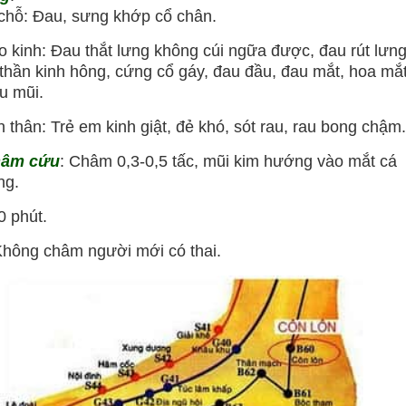
hỗ: Đau, sưng khớp cổ chân.
inh: Đau thắt lưng không cúi ngữa được, đau rút lưn
 thần kinh hông, cứng cổ gáy, đau đầu, đau mắt, hoa mắt
u mũi.
hân: Trẻ em kinh giật, đẻ khó, sót rau, rau bong chậm.
hâm cứu
: Châm 0,3-0,5 tấc, mũi kim hướng vào mắt cá
ng.
 phút.
Không châm người mới có thai.