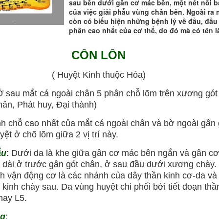
sau bên dưới gân cơ mác bên, một nét nổi b
của việc giải phẫu vùng chân bên. Ngoài ra 
còn có biểu hiện những bệnh lý về đầu, đầu 
.
phần cao nhất của cơ thể, do đó mà có tên l
CÔN LÔN
( Huyệt Kinh thuộc Hỏa)
 Ở sau mắt cá ngoài chân 5 phân chỗ lõm trên xương gót
ân, Phát huy, Đại thành)
nh chỗ cao nhất của mắt cá ngoài chân và bờ ngoài gần 
yệt ở chõ lõm giữa 2 vị trí này.
ẫu
: Dưới da là khe giữa gân cơ mác bên ngắn và gân cơ
dài ở trước gân gót chân, ở sau đầu dưới xương chày.
h vận động cơ là các nhánh của dây thần kinh cơ-da và
 kinh chày sau. Da vùng huyệt chi phối bởi tiết đoạn thầ
hay L5.
ng
: