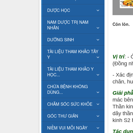
DƯỢC HỌC
NAM DƯỢC TRỊ NAM
Côn lôn.
NHÂN
DƯỠNG SINH
TÀI LIỆU THAM KHẢO TÂY
Vị trí
: -
Y
(Đồng nh
TÀI LIỆU THAM KHẢO Y
HỌC...
- Xác đị
chân, hu
CHỮA BỆNH KHÔNG
DÙNG...
Giải ph
mác bên 
CHĂM SÓC SỨC KHỎE
Thần kin
dây thần
GÓC THƯ GIÃN
kinh S2 
NIỀM VUI MỖI NGÀY
Tác dụ