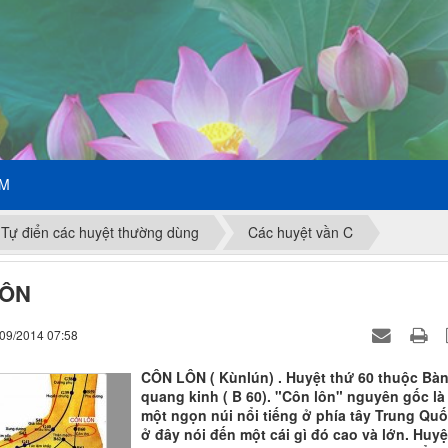
ẾM
Tự điển các huyệt thường dùng
Các huyệt vần C
LÔN
/09/2014 07:58
CÔN LÔN ( Kùnlún) . Huyệt thứ 60 thuộc Bà
quang kinh ( B 60). "Côn lôn" nguyên gốc là
một ngọn núi nổi tiếng ở phía tây Trung Quố
ở đây nói đến một cái gì đó cao và lớn. Huyệ