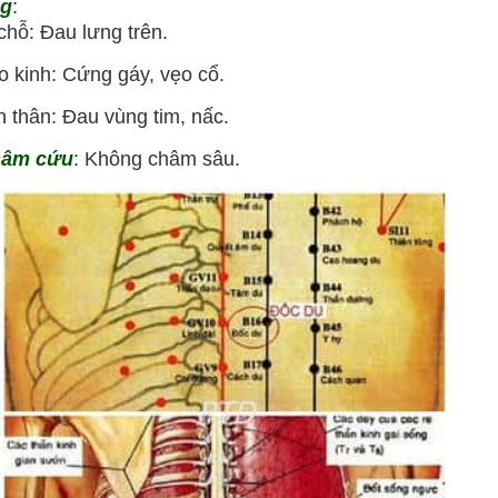
ng
:
hỗ: Đau lưng trên.
kinh: Cứng gáy, vẹo cổ.
thân: Đau vùng tim, nấc.
hâm cứu
: Không châm sâu.