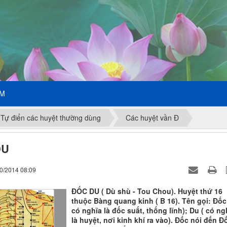
ẾM
Tự điển các huyệt thường dùng
Các huyệt vần Đ
DU
10/2014 08:09
ĐỐC DU ( Dù shù - Tou Chou). Huyệt thứ 16
thuộc Bàng quang kinh ( B 16). Tên gọi: Đốc
có nghĩa là đốc suất, thống lĩnh); Du ( có ng
là huyệt, nơi kinh khí ra vào). Đốc nói đến Đ