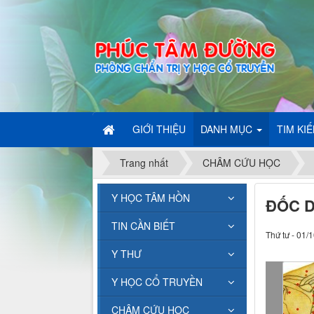
GIỚI THIỆU
DANH MỤC
TIM KI
Trang nhất
CHÂM CỨU HỌC
Y HỌC TÂM HỒN
ĐỐC 
TIN CẦN BIẾT
Thứ tư - 01/
Y THƯ
Y HỌC CỔ TRUYỀN
CHÂM CỨU HỌC