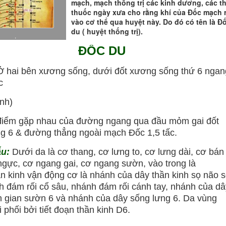
mạch, mạch thống trị các kinh dương, các t
thuốc ngày xưa cho rằng khí của Đốc mạch r
vào cơ thể qua huyệt này. Do đó có tên là Đ
du ( huyệt thống trị).
.
ĐỐC DU
Ở hai bên xương sống, dưới đốt xương sống thứ 6 ngan
c
ành)
 điểm gặp nhau của đường ngang qua đầu mỏm gai đốt
g 6 & đường thẳng ngoài mạch Đốc 1,5 tấc.
ẫu:
Dưới da là cơ thang, cơ lưng to, cơ lưng dài, cơ bán
ngực, cơ ngang gai, cơ ngang sườn, vào trong là
n kinh vận động cơ là nhánh của dây thần kinh sọ não 
h đám rối cổ sâu, nhánh đám rối cánh tay, nhánh của dâ
h gian sườn 6 và nhánh của dây sống lưng 6. Da vùng
i phối bởi tiết đoạn thần kinh D6.