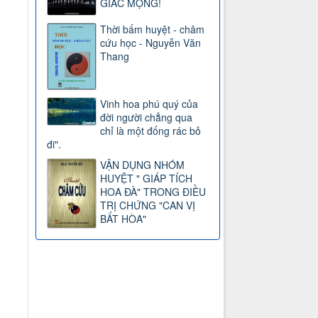
GIẤC MỘNG!
Thời bấm huyệt - châm
cứu học - Nguyễn Văn
Thang
Vinh hoa phú quý của
đời người chẳng qua
chỉ là một đống rác bỏ
đi".
VẬN DỤNG NHÓM
HUYỆT " GIÁP TÍCH
HOA ĐÀ" TRONG ĐIỀU
TRỊ CHỨNG "CAN VỊ
BẤT HÒA"