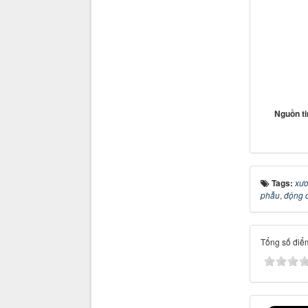
Nguồn t
Tags:
xươ
phẫu
,
động 
Tổng số điểm