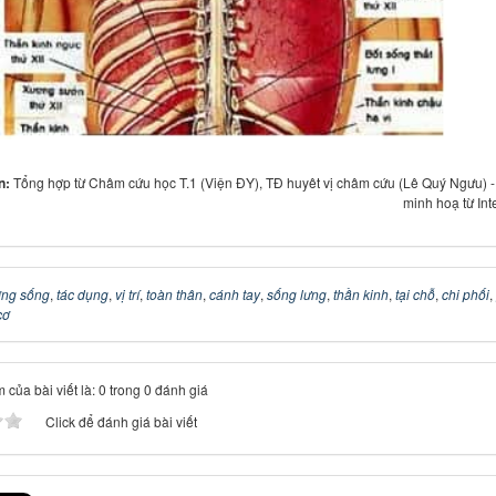
in:
Tổng hợp từ Châm cứu học T.1 (Viện ĐY), TĐ huyêt vị châm cứu (Lê Quý Ngưu) 
minh hoạ từ Int
ng sống
,
tác dụng
,
vị trí
,
toàn thân
,
cánh tay
,
sống lưng
,
thần kinh
,
tại chỗ
,
chi phối
,
cơ
 của bài viết là: 0 trong 0 đánh giá
Click để đánh giá bài viết