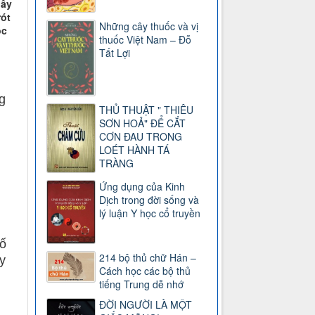
hầy
ót
Những cây thuốc và vị
ốc
thuốc Việt Nam – Đỗ
Tất Lợi
g
THỦ THUẬT " THIÊU
SƠN HOẢ" ĐỂ CẮT
CƠN ĐAU TRONG
LOÉT HÀNH TÁ
TRÀNG
Ứng dụng của Kinh
Dịch trong đời sống và
lý luận Y học cổ truyền
số
214 bộ thủ chữ Hán –
y
Cách học các bộ thủ
tiếng Trung dễ nhớ
ĐỜI NGƯỜI LÀ MỘT