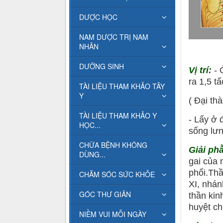
DƯỢC HỌC
NAM DƯỢC TRỊ NAM
NHÂN
DƯỠNG SINH
Vị trí:
- 
ra 1,5 tấ
TÀI LIỆU THAM KHẢO TÂY
Y
( Đại th
TÀI LIỆU THAM KHẢO Y
- Lấy ở
HỌC...
sống lưn
CHỮA BỆNH KHÔNG
Giải ph
DÙNG...
gai của 
phổi.Thầ
CHĂM SÓC SỨC KHỎE
XI, nhán
GÓC THƯ GIÃN
thần kin
huyệt ch
NIỀM VUI MỖI NGÀY