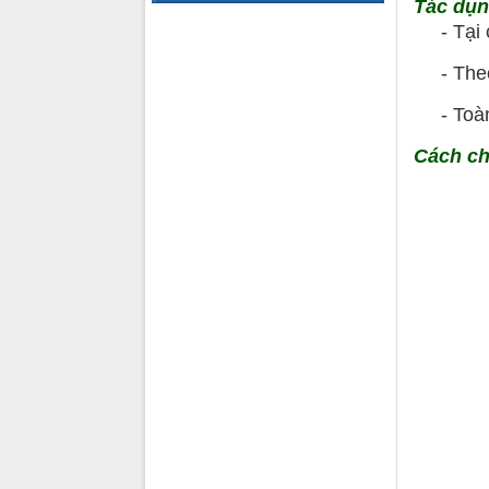
Tác dụ
- Tại c
- Theo 
- Toàn 
Cách c