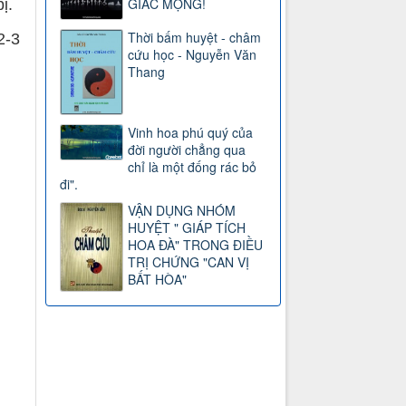
GIẤC MỘNG!
ị.
Thời bấm huyệt - châm
2-3
cứu học - Nguyễn Văn
Thang
Vinh hoa phú quý của
đời người chẳng qua
chỉ là một đống rác bỏ
đi".
VẬN DỤNG NHÓM
HUYỆT " GIÁP TÍCH
HOA ĐÀ" TRONG ĐIỀU
TRỊ CHỨNG "CAN VỊ
BẤT HÒA"