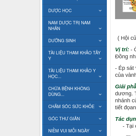
DƯỢC HỌC
NAM DƯỢC TRỊ NAM
NHÂN
( Hội c
DƯỠNG SINH
Vị trí:
- 
TÀI LIỆU THAM KHẢO TÂY
Đồng nhâ
Y
- Ép sát
TÀI LIỆU THAM KHẢO Y
của vành
HỌC...
Giải ph
CHỮA BỆNH KHÔNG
dương. T
DÙNG...
nhánh củ
CHĂM SÓC SỨC KHỎE
tiết đọa
GÓC THƯ GIÃN
Tác dụn
- Tại ch
NIỀM VUI MỖI NGÀY