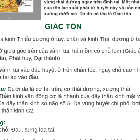
vùng thái dương ngay trên đỉnh tai. Một nh
của tôn lạc xuất phát từ huyệt này và uốn c
xuống dưới má. Do đó có tên là Giác tôn.
.
GIÁC TÔN
ủa kinh Thiếu dương ở tay, chân và kinh Thái dương ở t
Ở giữa góc trên của vành tai, há mồm có chỗ lõm (Giáp ấ
n, Phát huy, Đại thành)
 vành tai vào đầu huyệt ở trên chân tóc, ngay chỗ cao nh
 tai áp vào đầu.
ẫu:
Dưới da là cơ tai trên, cơ thái dương, xương thái
hần kinh vận động cơ là nhánh của dây thần kinh mặt 
a dây thần kinh sọ não số 5. Da vùng huyệt chi phối bơi
n thần kinh C2.
g:
ỗ: Đau, sưng loa tai.