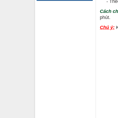
- Theo k
Cách c
phút.
Chú ý:
K