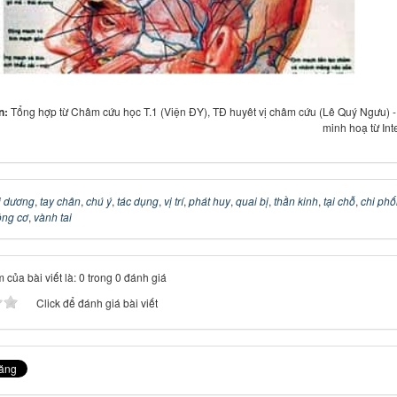
in:
Tổng hợp từ Châm cứu học T.1 (Viện ĐY), TĐ huyêt vị châm cứu (Lê Quý Ngưu) 
minh hoạ từ Int
i dương
,
tay chân
,
chú ý
,
tác dụng
,
vị trí
,
phát huy
,
quai bị
,
thần kinh
,
tại chỗ
,
chi phố
ộng cơ
,
vành tai
 của bài viết là: 0 trong 0 đánh giá
Click để đánh giá bài viết