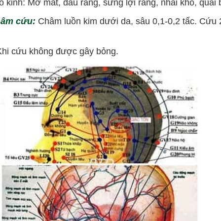
inh: Mờ mắt, đau răng, sưng lợi răng, nhai khó, quai b
hâm cứu:
Châm luồn kim dưới da, sâu 0,1-0,2 tấc. Cứu 
hi cứu không được gây bỏng.