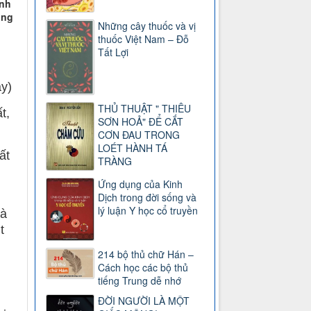
ánh
ong
Những cây thuốc và vị
thuốc Việt Nam – Đỗ
Tất Lợi
ay)
THỦ THUẬT " THIÊU
t,
SƠN HOẢ" ĐỂ CẮT
CƠN ĐAU TRONG
LOÉT HÀNH TÁ
ất
TRÀNG
Ứng dụng của Kinh
Dịch trong đời sống và
lý luận Y học cổ truyền
và
t
214 bộ thủ chữ Hán –
Cách học các bộ thủ
tiếng Trung dễ nhớ
ĐỜI NGƯỜI LÀ MỘT