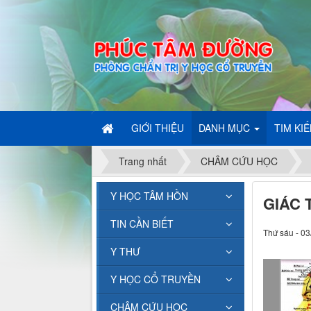
GIỚI THIỆU
DANH MỤC
TIM KI
Trang nhất
CHÂM CỨU HỌC
Y HỌC TÂM HỒN
GIÁC 
TIN CẦN BIẾT
Thứ sáu - 03
Y THƯ
Y HỌC CỔ TRUYỀN
CHÂM CỨU HỌC