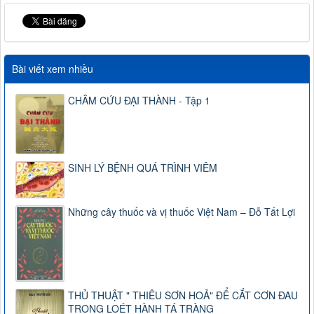
Bài viết xem nhiều
CHÂM CỨU ĐẠI THÀNH - Tập 1
SINH LÝ BỆNH QUÁ TRÌNH VIÊM
Những cây thuốc và vị thuốc Việt Nam – Đỗ Tất Lợi
THỦ THUẬT " THIÊU SƠN HOẢ" ĐỂ CẮT CƠN ĐAU
TRONG LOÉT HÀNH TÁ TRÀNG