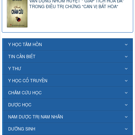
VẬN DỤNG NHÓM HUYỆT " GIÁP TÍCH HOA ĐÀ"
TRONG ĐIỀU TRỊ CHỨNG "CAN VỊ BẤT HÒA"
Y HỌC TÂM HỒN
TIN CẦN BIẾT
Y THƯ
Y HỌC CỔ TRUYỀN
CHÂM CỨU HỌC
DƯỢC HỌC
NAM DƯỢC TRỊ NAM NHÂN
DƯỠNG SINH