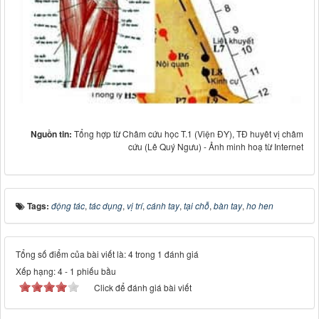
Nguồn tin:
Tổng hợp từ Châm cứu học T.1 (Viện ĐY), TĐ huyêt vị châm
cứu (Lê Quý Ngưu) - Ảnh minh hoạ từ Internet
Tags:
động tác
,
tác dụng
,
vị trí
,
cánh tay
,
tại chỗ
,
bàn tay
,
ho hen
Tổng số điểm của bài viết là: 4 trong 1 đánh giá
Xếp hạng:
4
-
1
phiếu bầu
Click để đánh giá bài viết