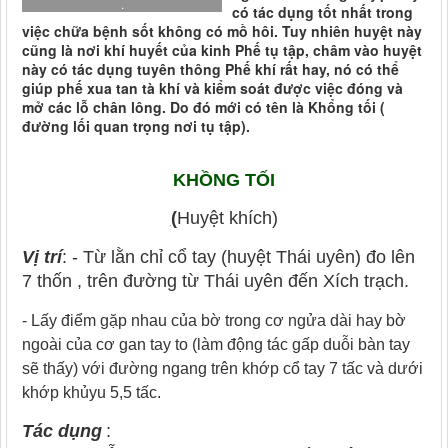
.
có tác dụng tốt nhất trong
việc chữa bệnh sốt không có mồ hôi. Tuy nhiên huyệt này
cũng là nơi khí huyết của kinh Phế tụ tập, châm vào huyệt
này có tác dụng tuyên thông Phế khí rất hay, nó có thể
giúp phế xua tan tà khí và kiểm soát được việc đóng và
mở các lỗ chân lông. Do đó mới có tên là Khổng tối (
đường lối quan trọng nơi tụ tập).
KHỒNG TỐI
(
Huyệt khích)
Vị trí
: - Từ lằn chỉ cổ tay (huyệt Thái uyên) đo lên
7 thốn , trên đường từ Thái uyên đến Xích trạch.
- Lấy điểm gặp nhau của bờ trong cơ ngửa dài hay bờ
ngoài của cơ gan tay to (làm động
tác gấp duỗi bàn tay
sẽ thấy) với đường ngang trên khớp cổ tay 7 tấc và dưới
khớp khủyu
5,5 tấc.
Tác dụng
: