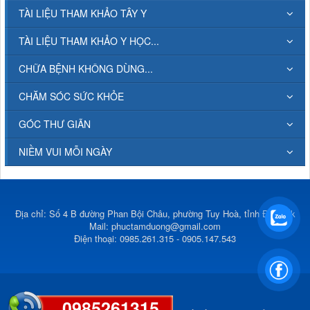
TÀI LIỆU THAM KHẢO TÂY Y
TÀI LIỆU THAM KHẢO Y HỌC...
CHỮA BỆNH KHÔNG DÙNG...
CHĂM SÓC SỨC KHỎE
GÓC THƯ GIÃN
NIỀM VUI MỖI NGÀY
Địa chỉ: Số 4 B đường Phan Bội Châu, phường Tuy Hoà, tỉnh Đắk Lắk
Mail:
phuctamduong@gmail.com
Điện thoại: 0985.261.315 - 0905.147.543
0985261315