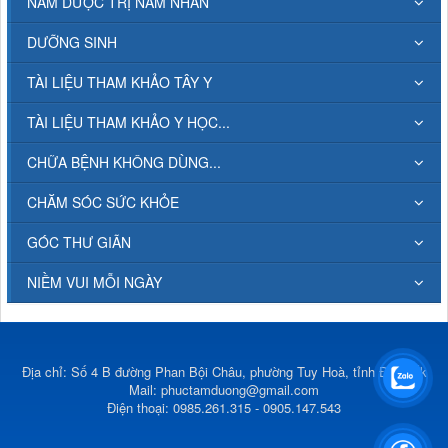
NAM DƯỢC TRỊ NAM NHÂN
DƯỠNG SINH
TÀI LIỆU THAM KHẢO TÂY Y
TÀI LIỆU THAM KHẢO Y HỌC...
CHỮA BỆNH KHÔNG DÙNG...
CHĂM SÓC SỨC KHỎE
GÓC THƯ GIÃN
NIỀM VUI MỖI NGÀY
Địa chỉ: Số 4 B đường Phan Bội Châu, phường Tuy Hoà, tỉnh Đắk Lắk
Mail:
phuctamduong@gmail.com
Điện thoại: 0985.261.315 - 0905.147.543