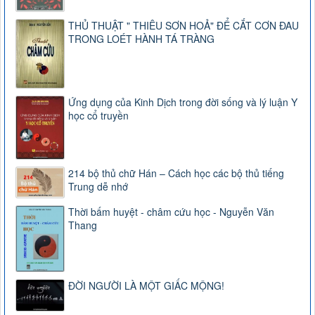
THỦ THUẬT " THIÊU SƠN HOẢ" ĐỂ CẮT CƠN ĐAU
TRONG LOÉT HÀNH TÁ TRÀNG
Ứng dụng của Kinh Dịch trong đời sống và lý luận Y
học cổ truyền
214 bộ thủ chữ Hán – Cách học các bộ thủ tiếng
Trung dễ nhớ
Thời bấm huyệt - châm cứu học - Nguyễn Văn
Thang
ĐỜI NGƯỜI LÀ MỘT GIẤC MỘNG!