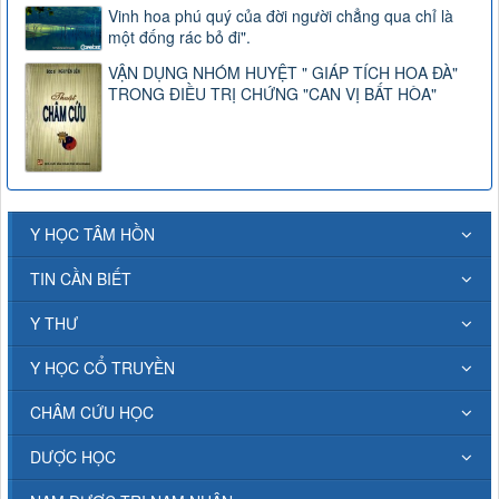
Vinh hoa phú quý của đời người chẳng qua chỉ là
một đống rác bỏ đi".
VẬN DỤNG NHÓM HUYỆT " GIÁP TÍCH HOA ĐÀ"
TRONG ĐIỀU TRỊ CHỨNG "CAN VỊ BẤT HÒA"
Y HỌC TÂM HỒN
TIN CẦN BIẾT
Y THƯ
Y HỌC CỔ TRUYỀN
CHÂM CỨU HỌC
DƯỢC HỌC