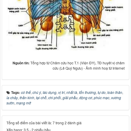
Nguồn tin:
Tổng hợp từ Châm cứu học T.1 (Viện ĐY), TĐ huyêt vị châm
cứu (Lê Quý Ngưu) - Ảnh minh hoạ từ Internet
Tags:
có thể
,
chú ý
,
tác dụng
,
vị trí
,
nhất là
,
tổn thương
,
tự do
,
toàn thân
,
ỉa chảy
,
thần kinh
,
tại chỗ
,
chi phối
,
giải phẫu
,
động cơ
,
phúc mạc
,
xương
sườn
,
mạng mỡ
Tổng số điểm của bài viết là: 7 trong 2 đánh giá
Xếp hạng:
3.5
-
2
phiếu bầu