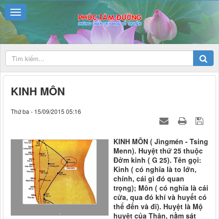
KINH MÔN
Thứ ba - 15/09/2015 05:16
KINH MÔN ( Jìngmén - Tsing
Menn). Huyệt thứ 25 thuộc
Đởm kinh ( G 25). Tên gọi:
Kinh ( có nghĩa là to lớn,
chính, cái gì đó quan
trọng); Môn ( có nghĩa là cái
cửa, qua đó khí và huyết có
thể đến và đi). Huyệt là Mộ
.
huyệt của Thận, nằm sát