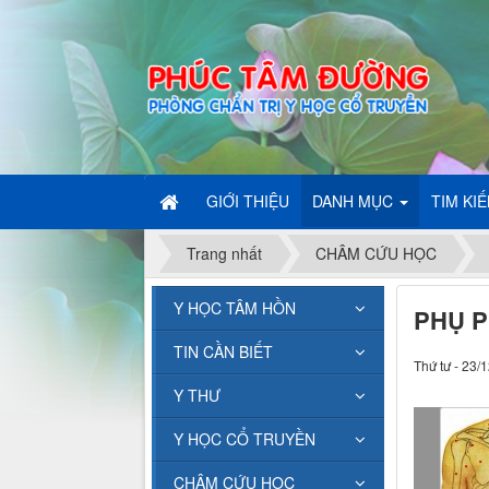
GIỚI THIỆU
DANH MỤC
TIM KI
Trang nhất
CHÂM CỨU HỌC
Y HỌC TÂM HỒN
PHỤ 
TIN CẦN BIẾT
Thứ tư - 23/
Y THƯ
Y HỌC CỔ TRUYỀN
CHÂM CỨU HỌC