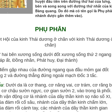
huyệt đầu tiên trên đường thứ hai của lưng,
bên và song song với đường thứ nhất của k
Bàng quang. Do đó mà có tên gọi là Phụ phâ
.
nhánh được gắn thêm vào).
PHỤ PHÂN
t Hội của kinh Thái dương ở chân với kinh Thái dương 
chân)
Ở hai bên xương sống dưới đốt xương sống thứ 2 ngang
iáp ất, Đồng nhân, Phát huy, Đại thành)
 điểm gặp nhau của đường ngang qua đầu mỏm gai đốt
g 2 và đường thẳng đứng ngoài mạch Đốc 3 tấc.
ẫu
: Dưới da là cơ thang, cơ nâng vai, cơ trám, cơ răng 
, cơ chậu sườn ngực, cơ gian sườn 2, vào trong là phổi.
h vận động cơ là nhánh của dây thần kinh sọ não số XI,
a đám rối cổ sâu, nhánh của dây thần kinh chẩm lớn,
a đám rối cánh tay, các nhánh của dây thần kinh gian