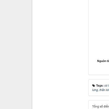
Nguồn t
Tags:
có 
lưng
,
thần ki
Tổng số điểm