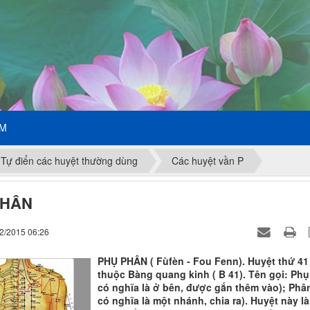
ẾM
Tự điển các huyệt thường dùng
Các huyệt vần P
PHÂN
12/2015 06:26
PHỤ PHÂN ( Fùfèn - Fou Fenn). Huyệt thứ 41
thuộc Bàng quang kinh ( B 41). Tên gọi: Phụ
có nghĩa là ở bên, được gắn thêm vào); Phân
có nghĩa là một nhánh, chia ra). Huyệt này là