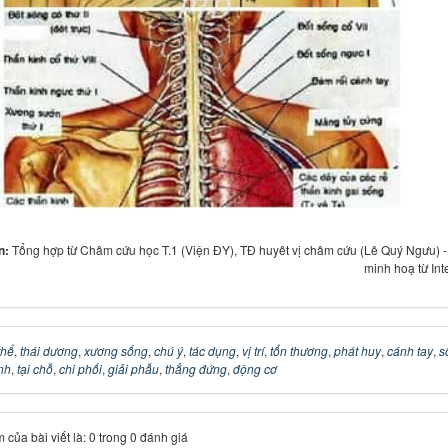
in:
Tổng hợp từ Châm cứu học T.1 (Viện ĐY), TĐ huyêt vị châm cứu (Lê Quý Ngưu) 
minh hoạ từ Int
thể
,
thái dương
,
xương sống
,
chú ý
,
tác dụng
,
vị trí
,
tổn thương
,
phát huy
,
cánh tay
,
s
nh
,
tại chỗ
,
chi phối
,
giải phẫu
,
thẳng đứng
,
động cơ
 của bài viết là: 0 trong 0 đánh giá