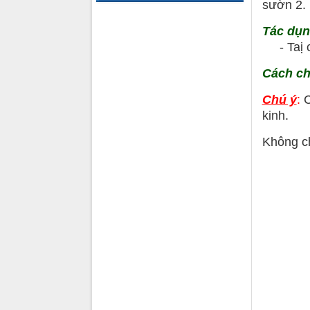
sườn 2. 
Tác dụ
- Taị ch
Cách c
Chú ý
:
C
kinh.
Không ch