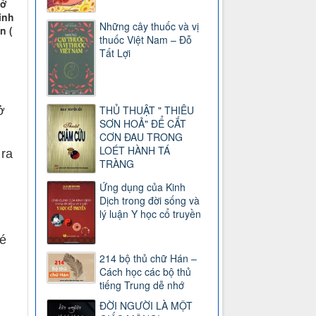
 ở
inh
Những cây thuốc và vị
n (
thuốc Việt Nam – Đỗ
Tất Lợi
THỦ THUẬT " THIÊU
ở
SƠN HOẢ" ĐỂ CẮT
CƠN ĐAU TRONG
LOÉT HÀNH TÁ
 ra
TRÀNG
Ứng dụng của Kinh
Dịch trong đời sống và
lý luận Y học cổ truyền
bé
214 bộ thủ chữ Hán –
Cách học các bộ thủ
tiếng Trung dễ nhớ
ĐỜI NGƯỜI LÀ MỘT