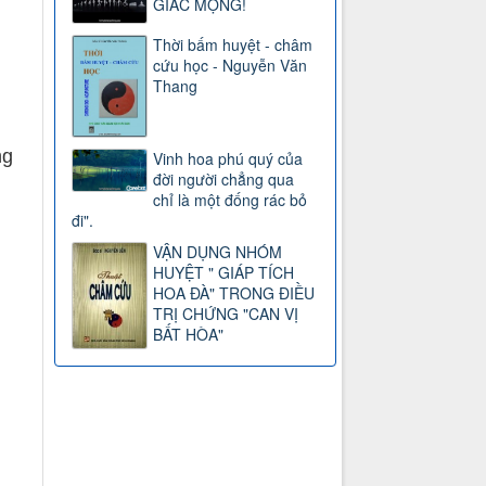
GIẤC MỘNG!
Thời bấm huyệt - châm
cứu học - Nguyễn Văn
Thang
ng
Vinh hoa phú quý của
đời người chẳng qua
chỉ là một đống rác bỏ
đi".
VẬN DỤNG NHÓM
HUYỆT " GIÁP TÍCH
HOA ĐÀ" TRONG ĐIỀU
TRỊ CHỨNG "CAN VỊ
BẤT HÒA"