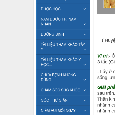
DƯỢC HỌC
NAM DƯỢC TRỊ NAM
NHÂN
DƯỠNG SINH
( Huyệ
TÀI LIỆU THAM KHẢO TÂY
Y
Vị trí
:- 
TÀI LIỆU THAM KHẢO Y
3 tấc (G
HỌC...
- Lấy ở
CHỮA BỆNH KHÔNG
sống lưn
DÙNG...
Giải ph
CHĂM SÓC SỨC KHỎE
sau trên
Thần kin
GÓC THƯ GIÃN
nhánh củ
NIỀM VUI MỖI NGÀY
nhánh củ