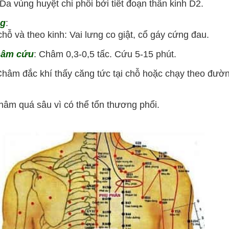
Da vùng huyệt chi phối bởi tiết đoạn thần kinh D2.
ng
:
ỗ và theo kinh: Vai lưng co giật, cổ gáy cứng đau.
hâm cứu
: Châm 0,3-0,5 tấc. Cứu 5-15 phút.
hâm đắc khí thấy căng tức tại chỗ hoặc chạy theo đườ
âm quá sâu vì có thể tổn thương phổi.